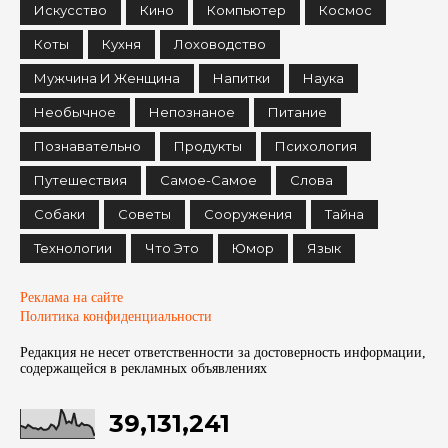
Искусство
Кино
Компьютер
Космос
Коты
Кухня
Лоховодство
Мужчина И Женщина
Напитки
Наука
Необычное
Непознаное
Питание
Познавательно
Продукты
Психология
Путешествия
Самое-Самое
Слова
Собаки
Советы
Сооружения
Тайна
Технологии
Что Это
Юмор
Язык
Реклама на сайте
Политика конфиденциальности
Редакция не несет ответственности за достоверность информации,
содержащейся в рекламных объявленияx
39,131,241