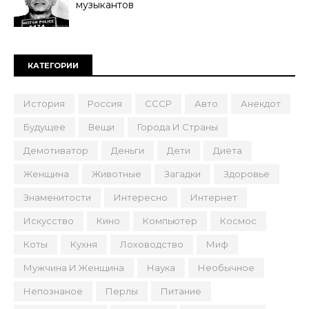
музыкантов
КАТЕГОРИИ
История
Россия
СССР
Авто
Анекдот
Будущее
Вещи
Города И Страны
Демотиватор
Деньги
Дети
Диета
Женщина
Животные
Загадки
Здоровье
Знаменитости
Интересно
Интернет
Искусство
Кино
Компьютер
Космос
Коты
Кухня
Лоховодство
Миф
Мужчина И Женщина
Наука
Необычное
Непознаное
Перлы
Питание