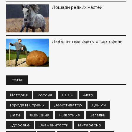
Лошади редких мастей
Любопытные факты о картофеле
ТЭГИ
История
Россия
СССР
Авто
Города И Страны
Демотиватор
Деньги
Дети
Женщина
Животные
Загадки
Здоровье
Знаменитости
Интересно