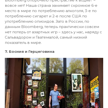
Bloomberg опорочило пристрастие к водке? –
вовсе нет! Наша страна занимает скромное 6-е
место в мире по потреблению алкоголя, 3-е по
потреблению сигарет и 2-е после США по
употреблению опиоидов. Зато в России, по
данным Bloomberg, теперь практически совсем
нет потерь от азартных игр – здесь у нас, наряду с
Сальвадором и Гватемалой, самый низкий
показатель в мире.
7. Босния и Герцеговина