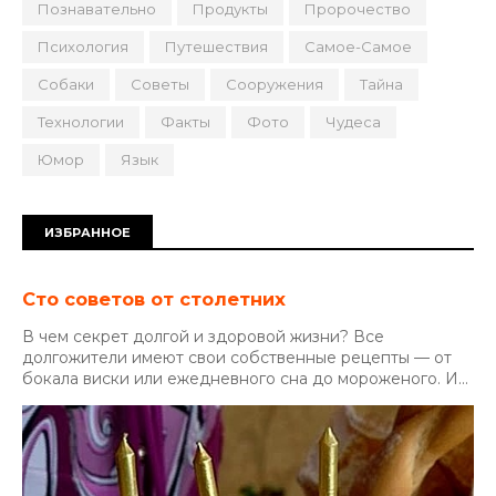
Познавательно
Продукты
Пророчество
Психология
Путешествия
Самое-Самое
Собаки
Советы
Сооружения
Тайна
Технологии
Факты
Фото
Чудеса
Юмор
Язык
ИЗБРАННОЕ
Сто советов от столетних
В чем секрет долгой и здоровой жизни? Все
долгожители имеют свои собственные рецепты — от
бокала виски или ежедневного сна до мороженого. И...