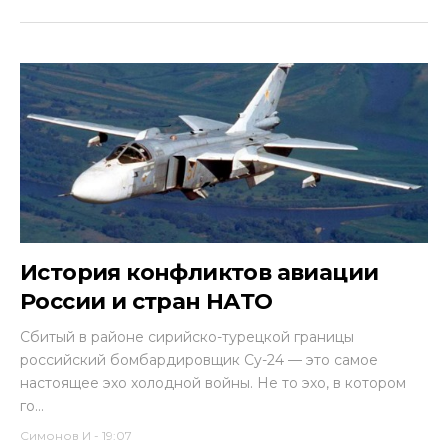
История конфликтов авиации
России и стран НАТО
Сбитый в районе сирийско-турецкой границы
российский бомбардировщик Су-24 — это самое
настоящее эхо холодной войны. Не то эхо, в котором
го...
Симонов И
-
19:07