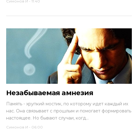
Симонов И
-
11:40
Незабываемая амнезия
Память - хрупкий мостик, по которому идет каждый их
нас. Она связывает с прошлым и помогает формировать
настоящее. Но бывают случаи, когд...
Симонов И
-
06:00