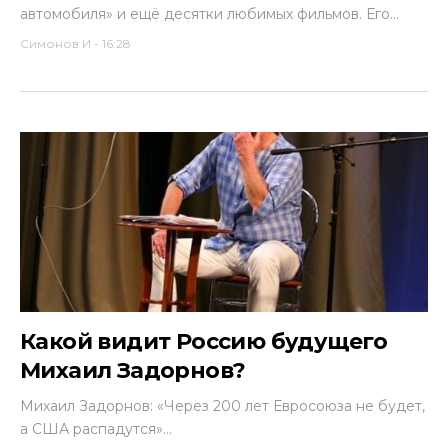
автомобиля» и ещё десятки любимых фильмов. Его...
Симонов И
-
16:28
Какой видит Россию будущего
Михаил Задорнов?
Михаил Задорнов: «Через 200 лет Евросоюза не будет,
а США распадутся»…