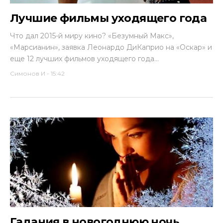
Лучшие фильмы уходящего года
Что дал 2015-й миру кино? «Безумный Макс»,
«Марсианин», заявка Леонардо ДиКаприо на «Оскар» и
еще 12 лучших фильмов уходящего года...
Симонов И
-
15:42
Гадания в новогоднюю ночь