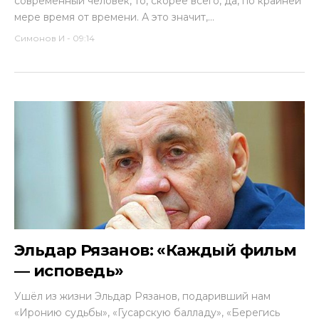
современный человек, то, скорее всего, да, по крайней
мере время от времени. А это значит,...
Симонов И
-
09:14
Эльдар Рязанов: «Каждый фильм
— исповедь»
Ушёл из жизни Эльдар Рязанов, подаривший нам
«Иронию судьбы», «Гусарскую балладу», «Берегись