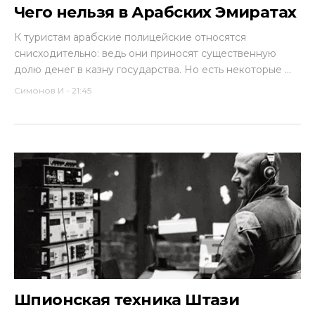
Чего нельзя в Арабских Эмиратах
К туристам арабские полицейские относятся
снисходительно: ведь они приносят существенную
долю денег в казну государства. Но есть некоторые ...
Симонов И
-
21:45
Шпионская техника Штази