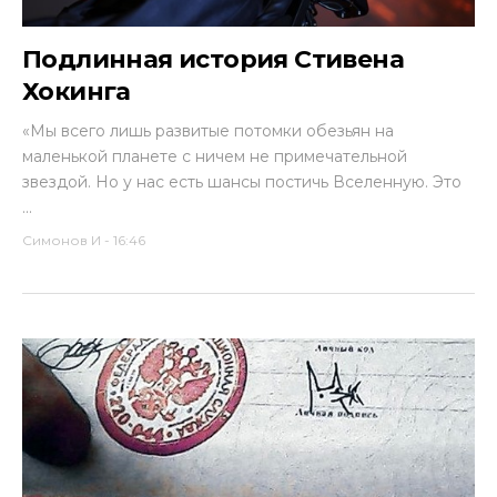
Подлинная история Стивена
Хокинга
«Мы всего лишь развитые потомки обезьян на
маленькой планете с ничем не примечательной
звездой. Но у нас есть шансы постичь Вселенную. Это
...
Симонов И
-
16:46