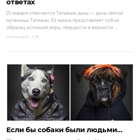
ответах
25 января отмечается Татьянин день — день святой
мученицы Татианы. Её жизнь представляет собой
образец истинной веры, твёрдости и верности ...
Симонов И
-
11:18
Если бы собаки были людьми…