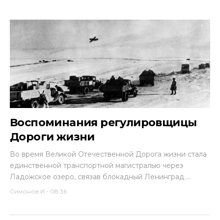
Воспоминания регулировщицы
Дороги жизни
Во время Великой Отечест­венной Дорога жизни стала
единственной транспортной магистралью через
Ладожское озеро, связав блокадный Ленинград ...
Симонов И
-
08:36