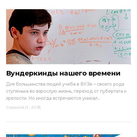
Вундеркинды нашего времени
Для большинства людей учеба в ВУЗе – своего рода
ступенька во взрослую жизнь, переход от пубертата к
зрелости. Но иногда встречаются уникал...
Симонов И
-
20:18