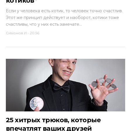
котиков”
Если у человека есть котик, то человек точно счастлив.
Этот же принцип действует и наоборот, котики тоже
счастливы, что у них есть замечате...
Симонов И
-
20:56
25 хитрых трюков, которые
впечатлят ваших друзей