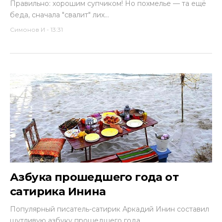
Правильно: хорошим супчиком! Но похмелье — та ещё
беда, сначала "свалит" лих...
Симонов И
-
13:31
Азбука прошедшего года от
сатирика Инина
Популярный писатель-сатирик Аркадий Инин составил
шутливую азбуку прошедшего года….