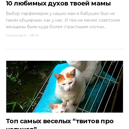
10 любимых духов твоей мамы
Выбор парфюмерии у наших мам и бабушек был не
таким обширным, как у нас. И тем не менее советские
женщины были куда более страстными охотни...
Симонов И
-
08:10
Топ самых веселых “твитов про