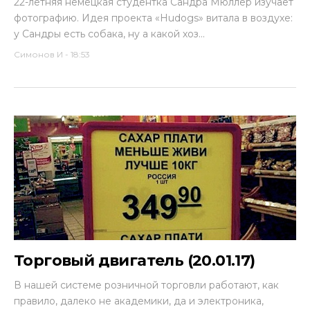
22-летняя немецкая студентка Сандра Мюллер изучает
фотографию. Идея проекта «Hudogs» витала в воздухе:
у Сандры есть собака, ну а какой хоз...
Симонов И
-
18:53
Торговый двигатель (20.01.17)
В нашей системе розничной торговли работают, как
правило, далеко не академики, да и электроника,