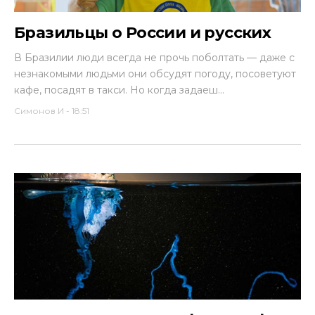
Бразильцы о России и русских
В Бразилии люди всегда не прочь поболтать — даже с
незнакомыми людьми они обсудят погоду, посоветуют
кафе, посадят в такси. Но когда задаеш...
Симонов И
-
18:51