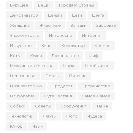
Будущее
Вещи
Города И Страны
Демотиватор
Деньги
Дети
Диета
Женщина
Животные
Загадки
Здоровье
Знаменитости
Интересно
Интернет
Искусство
Кино
Компьютер
Космос
Коты
Кухня
Лоховодство
Миф
Мужчина И Женщина
Наука
Необычное
Непознаное
Перлы
Питание
Познавательно
Продукты
Пророчество
Психология
Путешествия
Самое-Самое
Собаки
Советы
Сооружения
Тайна
Технологии
Факты
Фото
Чудеса
Юмор
Язык