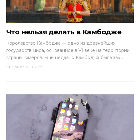
Что нельзя делать в Камбодже
Королевство Камбоджа — одно из древнейших
государств мира, основанное в VI веке на территории
страны кхмеров. Еще недавно Камбоджа была зак...
Симонов И
-
00:53