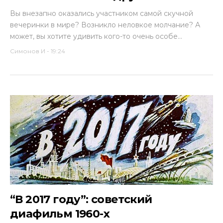
Вы внезапно оказались участником самой скучной
вечеринки в мире? Возникло неловкое молчание? А
может, вы хотите удивить кого-то очень особе...
Симонов И
-
19:24
“В 2017 году”: советский
диафильм 1960-х