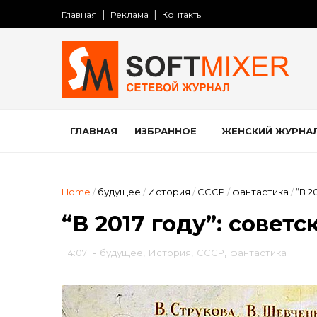
Главная
Реклама
Контакты
ГЛАВНАЯ
ИЗБРАННОЕ
ЖЕНСКИЙ ЖУРНА
Home
/
будущее
/
История
/
СССР
/
фантастика
/
“В 2
“В 2017 году”: совет
14:07
-
будущее
,
История
,
СССР
,
фантастика