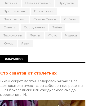
Питание
Познавательно
Продукты
Пророчество
Психология
Путешествия
Самое-Самое
Собаки
Советы
Сооружения
Тайна
Технологии
Факты
Фото
Чудеса
Юмор
Язык
ИЗБРАННОЕ
Сто советов от столетних
В чем секрет долгой и здоровой жизни? Все
долгожители имеют свои собственные рецепты
— от бокала виски или ежедневного сна до
мороженого. И...