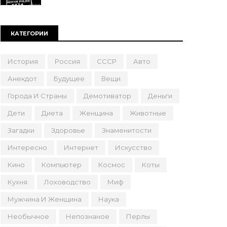
КАТЕГОРИИ
История
Россия
СССР
Авто
Анекдот
Будущее
Вещи
Города И Страны
Демотиватор
Деньги
Дети
Диета
Женщина
Животные
Загадки
Здоровье
Знаменитости
Интересно
Интернет
Искусство
Кино
Компьютер
Космос
Коты
Кухня
Лоховодство
Миф
Мужчина И Женщина
Наука
Необычное
Непознаное
Перлы