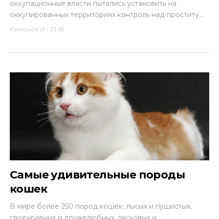
оккупационные власти пытались установить на
оккупированных территориях контроль над проститу...
Симонов И
-
23:55
Самые удивительные породы
кошек
В мире более 250 пород кошек: лысых и пушистых,
своенравных и дружелюбных, ласковых и