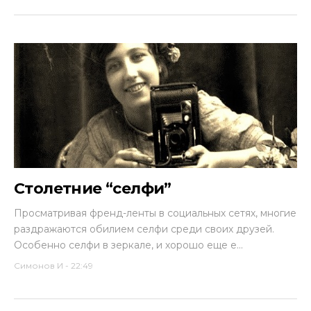
Столетние “селфи”
Просматривая френд-ленты в социальных сетях, многие
раздражаются обилием селфи среди своих друзей.
Особенно селфи в зеркале, и хорошо еще е...
Симонов И
-
22:49