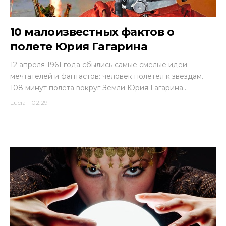
10 малоизвестных фактов о
полете Юрия Гагарина
12 апреля 1961 года сбылись самые смелые идеи
мечтателей и фантастов: человек полетел к звездам.
108 минут полета вокруг Земли Юрия Гагарина...
Lucia
-
02:29