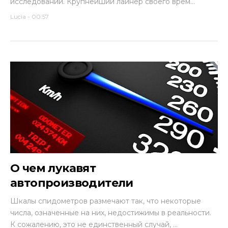
исследований. Крупнейший лайнер своего врем...
Lucia
-
00:57
О чем лукавят
автопроизводители
Шкалы спидометров размечают так, что некоторые
числа, означенные на них, недостижимы в реальности.
К сожалению, это не единственный случай, ...