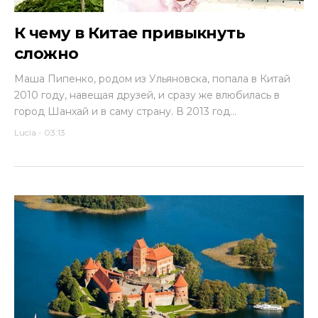
К чему в Китае привыкнуть
сложно
Маша Пипенко, родом из Ульяновска, попала в Китай
2010 году, навещая друзей, и сразу же влюбилась в
город Шанхай и в саму страну. В 2013 год...
Lucia
-
03:13