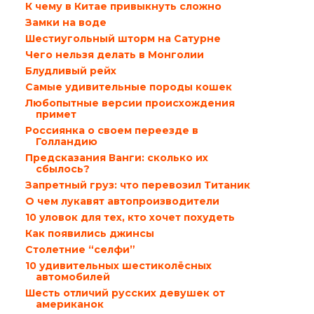
К чему в Китае привыкнуть сложно
Замки на воде
Шестиугольный шторм на Сатурне
Чего нельзя делать в Монголии
Блудливый рейх
Самые удивительные породы кошек
Любопытные версии происхождения
примет
Россиянка о своем переезде в
Голландию
Предсказания Ванги: сколько их
сбылось?
Запретный груз: что перевозил Титаник
О чем лукавят автопроизводители
10 уловок для тех, кто хочет похудеть
Как появились джинсы
Столетние “селфи”
10 удивительных шестиколёсных
автомобилей
Шесть отличий русских девушек от
американок