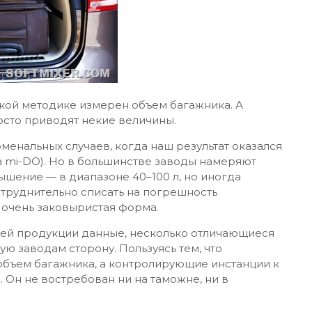
акой методике измерен объем багажника. А
осто приводят некие величины.
енальных случаев, когда наш результат оказался
а mi-DO). Но в большинстве заводы намеряют
ышение — в диапазоне 40–100 л, но иногда
атруднительно списать на погрешность
 очень заковыристая форма.
воей продукции данные, несколько отличающиеся
ую заводам сторону. Пользуясь тем, что
 объем багажника, а контролирующие инстанции к
Он не востребован ни на таможне, ни в