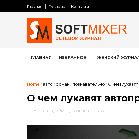
Главная
Реклама
Контакты
ГЛАВНАЯ
ИЗБРАННОЕ
ЖЕНСКИЙ ЖУРНА
Home
/
авто
/
обман
/
познавательно
/
О чем лукавя
О чем лукавят автоп
23:51
-
авто
,
обман
,
познавательно