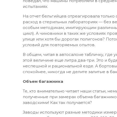
поведал, что машины потребляли в среднем
испытаниях.
На отчет бельгийцев отреагировала только
расход в стерильных лабораториях — без ве
особым методикам, имитирующим различны
цикл). А чиновники в таких же условиях пр
улице или хотя бы дорогах полигонов? Пото
условий для повторяемых опытов.
В общем, читая в автосалоне табличку, где у
этой величине еще литра два-три. Это и буд
неспешной и рациональной езде. А бортовы
спокойнее, никогда не делите залитые в ба
Объем багажника
Те, кто внимательно читает наши статьи, не
полученные при замерах объема багажников
заводскими! Как так получается?
Заводы используют разные методики измере