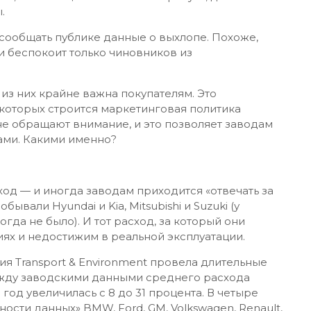
.
сообщать публике данные о выхлопе. Похоже,
 беспокоит только чиновников из
 из них крайне важна покупателям. Это
 которых строится маркетинговая политика
не обращают внимание, и это позволяет заводам
ами. Какими именно?
од — и иногда заводам приходится «отвечать за
бывали Hyundai и Kia, Mitsubishi и Suzuki (у
огда не было). И тот расход, за который они
иях и недостижим в реальной эксплуатации.
ия Transport & Environment провела длительные
ежду заводскими данными среднего расхода
 год увеличилась с 8 до 31 процента. В четыре
ости данных» BMW, Ford, GM, Volkswagen, Renault,