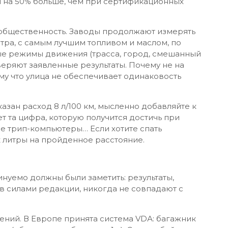
 на 50% больше, чем при сертификационных
 общественность. Заводы продолжают измерять
тра, с самым лучшим топливом и маслом, по
е режимы движения (трасса, город, смешанный
оверяют заявленные результаты. Почему не на
му что улица не обеспечивает одинаковость
казан расход 8 л/100 км, мысленно добавляйте к
ет та цифра, которую получится достичь при
е трип-компьютеры… Если хотите спать
к литры на пройденное расстояние.
минуемо должны были заметить: результаты,
 силами редакции, никогда не совпадают с
ний. В Европе принята система VDА: багажник