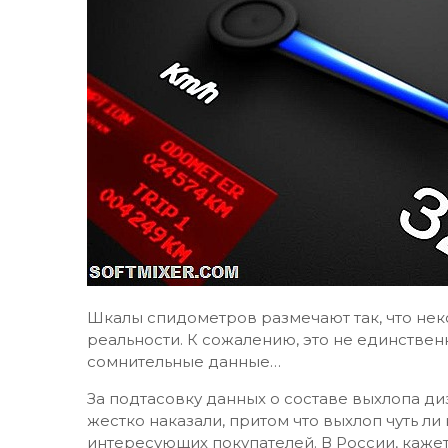
Шкалы спидометров размечают так, что нек
реальности. К сожалению, это не единствен
сомнительные данные…
За подтасовку данных о составе выхлопа д
жестко наказали, притом что выхлоп чуть ли
интересующих покупателей. В России, кажет