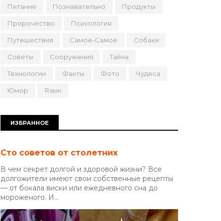
Питание
Познавательно
Продукты
Пророчество
Психология
Путешествия
Самое-Самое
Собаки
Советы
Сооружения
Тайна
Технологии
Факты
Фото
Чудеса
Юмор
Язык
ИЗБРАННОЕ
Сто советов от столетних
В чем секрет долгой и здоровой жизни? Все
долгожители имеют свои собственные рецепты
— от бокала виски или ежедневного сна до
мороженого. И...