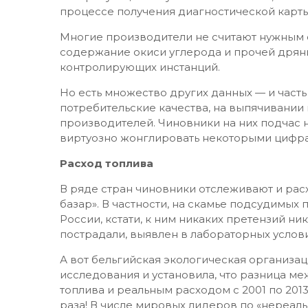
процессе получения диагностической карты
Многие производители не считают нужным 
содержание окиси углерода и прочей дряни
контролирующих инстанций.
Но есть множество других данных — и часть
потребительские качества, на выпячивании
производителей. Чиновники на них подчас 
виртуозно жонглировать некоторыми цифр
Расход топлива
В ряде стран чиновники отслеживают и расх
базар». В частности, на скамье подсудимых по
России, кстати, к ним никаких претензий ник
пострадали, выявлен в лабораторных услов
А вот бельгийская экологическая организац
исследования и установила, что разница м
топлива и реальным расходом с 2001 по 2013
раза! В числе мировых лидеров по «нереальн