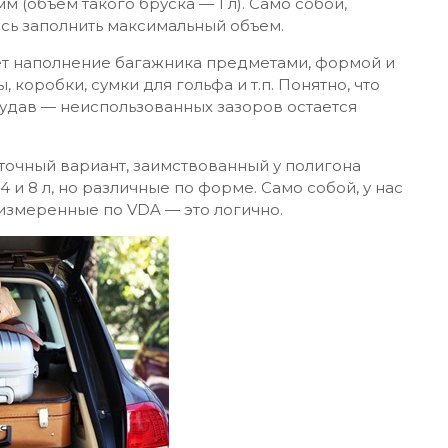
 (объем такого бруска — 1 л). Само собой,
ясь заполнить максимальный объем.
т наполнение багажника предметами, формой и
оробки, сумки для гольфа и т.п. Понятно, что
 удав — неиспользованных зазоров остается
очный вариант, заимствованный у полигона
 8 л, но различные по форме. Само собой, у нас
измеренные по VDA — это логично.