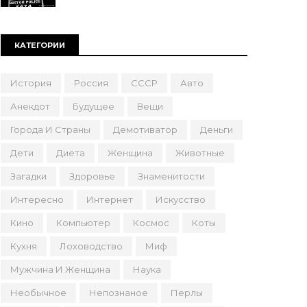
КАТЕГОРИИ
История
Россия
СССР
Авто
Анекдот
Будущее
Вещи
Города И Страны
Демотиватор
Деньги
Дети
Диета
Женщина
Животные
Загадки
Здоровье
Знаменитости
Интересно
Интернет
Искусство
Кино
Компьютер
Космос
Коты
Кухня
Лоховодство
Миф
Мужчина И Женщина
Наука
Необычное
Непознаное
Перлы