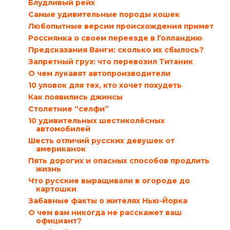
Блудливый рейх
Самые удивительные породы кошек
Любопытные версии происхождения примет
Россиянка о своем переезде в Голландию
Предсказания Ванги: сколько их сбылось?
Запретный груз: что перевозил Титаник
О чем лукавят автопроизводители
10 уловок для тех, кто хочет похудеть
Как появились джинсы
Столетние “селфи”
10 удивительных шестиколёсных
автомобилей
Шесть отличий русских девушек от
американок
Пять дорогих и опасных способов продлить
жизнь
Что русские выращивали в огороде до
картошки
Забавные факты о жителях Нью-Йорка
О чем вам никогда не расскажет ваш
официант?