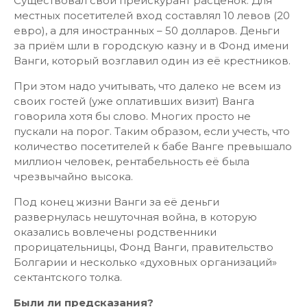
Существовал свой прейскурант расценок. Для
местных посетителей вход составлял 10 левов (20
евро), а для иностранных – 50 долларов. Деньги
за приём шли в городскую казну и в Фонд имени
Ванги, который возглавил один из её крестников.
При этом надо учитывать, что далеко не всем из
своих гостей (уже оплативших визит) Ванга
говорила хотя бы слово. Многих просто не
пускали на порог. Таким образом, если учесть, что
количество посетителей к бабе Ванге превышало
миллион человек, рентабельность её была
чрезвычайно высока.
Под конец жизни Ванги за её деньги
развернулась нешуточная война, в которую
оказались вовлечены родственники
прорицательницы, Фонд Ванги, правительство
Болгарии и несколько «духовных организаций»
сектантского толка.
Были ли предсказания?