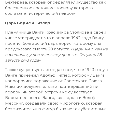
Бехтерева, который определял кликушество как
болезненное состояние, «основу которого
составляет истерический невроз».
Царь Борис и Гитлер
Племянница Ванги Красимира Стоянова в своей
книге утверждает, что в апреле 1942 года Вангу
посетил болгарский царь Борис, которому она
предсказала смерть 28 августа. «
Царь, ни о чем не
спрашивая, ушел очень смущенным. Он умер 28
августа 1943 года
».
Также существует легенда о том, что в 1943 году к
Ванге приезжал Адольф Гитлер, которому Ванга
напророчила поражение от Советского Союза.
Никаких документальных подтверждений ни
первой, ни второй встречи не существует.
Вероятнее всего, Ванга, так же, как и Вольф
Мессинг, создавали свою мифологию, которая
без значительных фигур была не так убедительна.