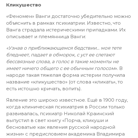
Кликушество
«Феномен» Ванги достаточно убедительно можно
объяснить в рамках психиатрии. Известно, что
Ванга страдала истерическими припадками. Их
описывает и племянница Ванги:
«Узнав о приближающемся бедствии… моя тетя
бледнеет, падает в обморок, с уст ее слетают
бессвязные слова, а голос в такие моменты не
имеет ничего общего с ее обычным голосом
». В
народе такая тяжелая форма истерии получила
название «кликушество» (от слова «кликать», то
есть истошно кричать, вопить).
Явление это широко известное. Ещё в 1900 году,
когда клиническая психиатрия в России только
развивалась, психиатр Николай Краинский
выпустил в свет книгу «Порча, кликуши и
бесноватые как явления русской народной
жизни» с предисловием академика Владимира