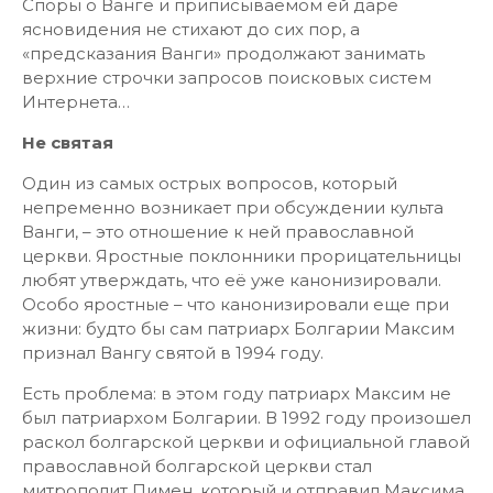
Споры о Ванге и приписываемом ей даре
ясновидения не стихают до сих пор, а
«предсказания Ванги» продолжают занимать
верхние строчки запросов поисковых систем
Интернета…
Не святая
Один из самых острых вопросов, который
непременно возникает при обсуждении культа
Ванги, – это отношение к ней православной
церкви. Яростные поклонники прорицательницы
любят утверждать, что её уже канонизировали.
Особо яростные – что канонизировали еще при
жизни: будто бы сам патриарх Болгарии Максим
признал Вангу святой в 1994 году.
Есть проблема: в этом году патриарх Максим не
был патриархом Болгарии. В 1992 году произошел
раскол болгарской церкви и официальной главой
православной болгарской церкви стал
митрополит Пимен, который и отправил Максима