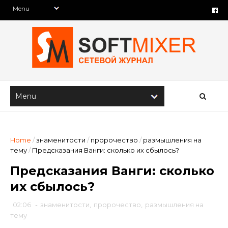
Home
/
знаменитости
/
пророчество
/
размышления на
тему
/
Предсказания Ванги: сколько их сбылось?
Предсказания Ванги: сколько
их сбылось?
02:06
-
знаменитости
,
пророчество
,
размышления на
тему