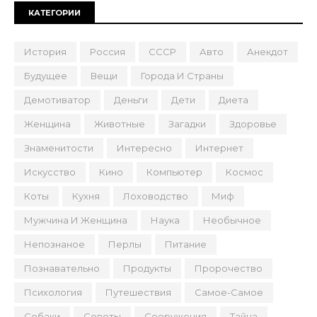
КАТЕГОРИИ
История
Россия
СССР
Авто
Анекдот
Будущее
Вещи
Города И Страны
Демотиватор
Деньги
Дети
Диета
Женщина
Животные
Загадки
Здоровье
Знаменитости
Интересно
Интернет
Искусство
Кино
Компьютер
Космос
Коты
Кухня
Лоховодство
Миф
Мужчина И Женщина
Наука
Необычное
Непознаное
Перлы
Питание
Познавательно
Продукты
Пророчество
Психология
Путешествия
Самое-Самое
Собаки
Советы
Сооружения
Тайна