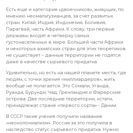
Есть еще и категория «двоечников», живущих, по
мнению неомальтузианцев, за счет развитых
стран: Китай, Индия, Индонезия, Боливия,
Парагвай, часть Африки. К слову, три первые
державы входят в четверку самых
густонаселенных в мире. Большей части Африки
и некоторых азиатских стран для этих теоретиков
не существует – данные территории не годятся
даже в качестве сырьевого придатка.
Удивительно, но есть на нашей планете места, где
людям, с точки зрения «миллиардеров», жить
вообще не полагается. Это Сомали, Уганда,
Руанда, Бурунди, Чад, Гренландия и Фарерские
острова. Две последние территории, кстати,
принадлежат стране «первого сорта» - Дании.
В СССР такие учения получили название
«неоколониализм». Россия за это получила в
наследство статус сырьевого придатка. Нужно