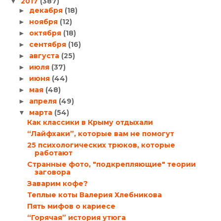
2017
(387)
▼
декабря
(18)
►
ноября
(12)
►
октября
(18)
►
сентября
(16)
►
августа
(25)
►
июля
(37)
►
июня
(44)
►
мая
(48)
►
апреля
(49)
►
марта
(54)
▼
Как классики в Крыму отдыхали
“Лайфхаки”, которые вам не помогут
25 психологических трюков, которые
работают
Странные фото, "подкрепляющие" теории
заговора
Заварим кофе?
Теплые коты Валерия Хлебникова
Пять мифов о кариесе
“Горячая” история утюга