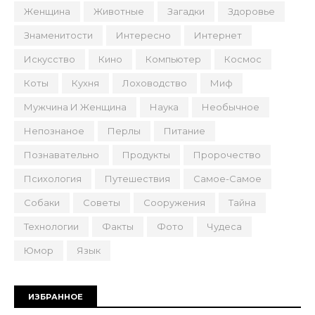
Женщина
Животные
Загадки
Здоровье
Знаменитости
Интересно
Интернет
Искусство
Кино
Компьютер
Космос
Коты
Кухня
Лоховодство
Миф
Мужчина И Женщина
Наука
Необычное
Непознаное
Перлы
Питание
Познавательно
Продукты
Пророчество
Психология
Путешествия
Самое-Самое
Собаки
Советы
Сооружения
Тайна
Технологии
Факты
Фото
Чудеса
Юмор
Язык
ИЗБРАННОЕ