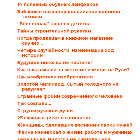
14 полезных обувных лайфхаков
Забавные названия российской военной
техники
“Вселенная” нашего детства
Тайны строительной рулетки
Когда продавцам в книжном магазине
скучно…
Четыре случайности, изменившие ход
истории
Будущее никогда не настанет
Как наказывали за женские измены на Руси?
Как изобретали изобретатели
Золотой миллиард. Сытый голодного не
разумеет
Странные фобии современного человека
Так совпало…
Струны русской души
25 главных цитат о женщинах
Женщины, сделавшие великими своих мужей
Фаина Раневская о жизни, работе и мужчинах
Терешкова: Никогда не считала себя