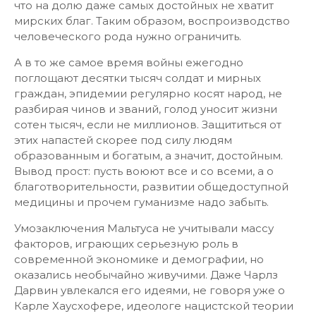
что на долю даже самых достойных не хватит
мирских благ. Таким образом, воспроизводство
человеческого рода нужно ограничить.
А в то же самое время войны ежегодно
поглощают десятки тысяч солдат и мирных
граждан, эпидемии регулярно косят народ, не
разбирая чинов и званий, голод уносит жизни
сотен тысяч, если не миллионов. Защититься от
этих напастей скорее под силу людям
образованным и богатым, а значит, достойным.
Вывод прост: пусть воюют все и со всеми, а о
благотворительности, развитии общедоступной
медицины и прочем гуманизме надо забыть.
Умозаключения Мальтуса не учитывали массу
факторов, играющих серьезную роль в
современной экономике и демографии, но
оказались необычайно живучими. Даже Чарлз
Дарвин увлекался его идеями, не говоря уже о
Карле Хаусхофере, идеологе нацистской теории