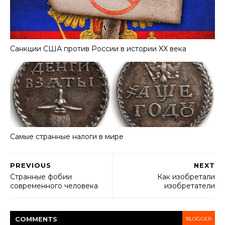
Санкции США против России в истории XX века
Самые странные налоги в мире
PREVIOUS
NEXT
Странные фобии
Как изобретали
современного человека
изобретатели
COMMENT
S
BLOGGER