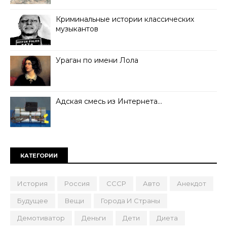
Криминальные истории классических
музыкантов
Ураган по имени Лола
Адская смесь из Интернета…
КАТЕГОРИИ
История
Россия
СССР
Авто
Анекдот
Будущее
Вещи
Города И Страны
Демотиватор
Деньги
Дети
Диета