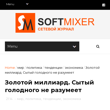
Home
/
мир
/
политика
/
тенденции
/
экономика
/
Золотой
миллиард. Сытый голодного не разумеет
Золотой миллиард. Сытый
голодного не разумеет
21:14
-
мир
,
политика
,
тенденции
,
экономика