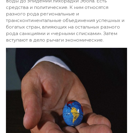
воды до эпидемии лихорадки Эбола. Есть
средства и политические. К ним относятся
разного рода региональные и
трансконтинентальные объединения успешных и
богатых стран, влияющих на остальных разного
рода санкциями и «черными списками». Затем
вступают в дело рычаги экономические.