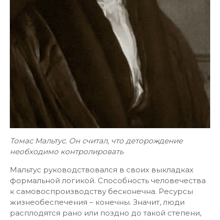
Томас Мальтус. Он считал, что деторождение
необходимо контролировать
Мальтус руководствовался в своих выкладках
формальной логикой. Способность человечества
к самовоспроизводству бесконечна. Ресурсы
жизнеобеспечения – конечны. Значит, люди
расплодятся рано или поздно до такой степени,