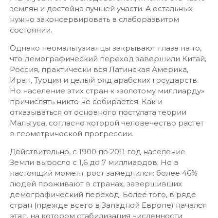
землян и достойна лучшей участи. А остальных
нужно законсервировать в слаборазвитом
состоянии.
Однако неомальтузианцы закрывают глаза на то,
что демографический переход завершили Китай,
Россия, практически вся Латинская Америка,
Иран, Турция и целый ряд арабских государств.
Но население этих стран к «золотому миллиарду»
причислять никто не собирается. Как и
отказываться от основного постулата теории
Мальтуса, согласно которой человечество растет
в геометрической прогрессии.
Действительно, с 1900 по 2011 год население
Земли выросло с 1,6 до 7 миллиардов. Но в
настоящий момент рост замедлился: более 46%
людей проживают в странах, завершивших
демографический переход. Более того, в ряде
стран (прежде всего в Западной Европе) начался
этап, на котором стабилизация численности