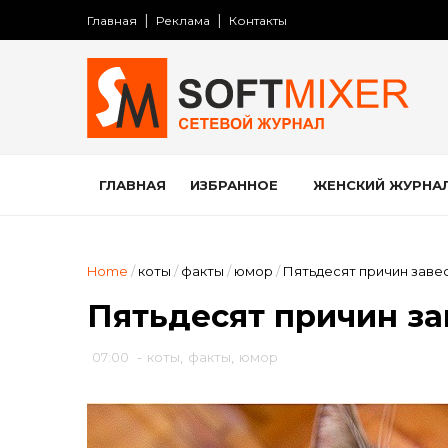
Главная
Реклама
Контакты
ГЛАВНАЯ
ИЗБРАННОЕ
ЖЕНСКИЙ ЖУРНА
Home
/
коты
/
факты
/
юмор
/
Пятьдесят причин завес
Пятьдесят причин за
07:00
-
коты
,
факты
,
юмор