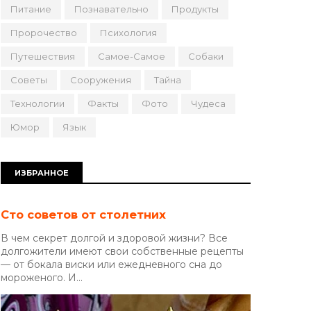
Питание
Познавательно
Продукты
Пророчество
Психология
Путешествия
Самое-Самое
Собаки
Советы
Сооружения
Тайна
Технологии
Факты
Фото
Чудеса
Юмор
Язык
ИЗБРАННОЕ
Сто советов от столетних
В чем секрет долгой и здоровой жизни? Все
долгожители имеют свои собственные рецепты
— от бокала виски или ежедневного сна до
мороженого. И...