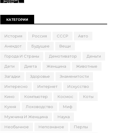
КАТЕГОРИИ
История
Россия
СССР
Авто
Анекдот
Будущее
Вещи
Города И Страны
Демотиватор
Деньги
Дети
Диета
Женщина
Животные
Загадки
Здоровье
Знаменитости
Интересно
Интернет
Искусство
Кино
Компьютер
Космос
Коты
Кухня
Лоховодство
Миф
Мужчина И Женщина
Наука
Необычное
Непознаное
Перлы