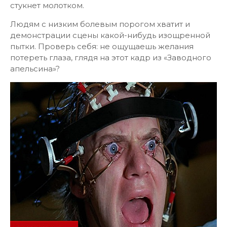
стукнет молотком.
Людям с низким болевым порогом хватит и
демонстрации сцены какой-нибудь изощренной
пытки. Проверь себя: не ощущаешь желания
потереть глаза, глядя на этот кадр из «Заводного
апельсина»?