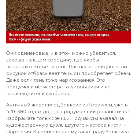
Они одинаковые, и в этом можно убедиться,
закрыв пальцем середину, где якобы
встречаются свет и тень. Для нас очевидно: если
рисунок отбрасывает тень, он приобретает объем.
Даже если тень тоже нарисованная. Это
придумали не мастера татуировщики и не
производители футболок.
Античный живописец Зевксис из Гераклеи, уже в
420–380 годах до н. э. придумавший реалистично
изображать голых женщин, однажды вызвал на
художественную дуэль другого мастера кисти —
Паррасия. К нарисованному винограду Зевксиса