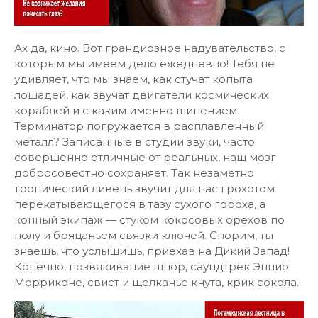
Ах да, кино. Вот грандиозное надувательство, с
которым мы имеем дело ежедневно! Тебя не
удивляет, что мы знаем, как стучат копыта
лошадей, как звучат двигатели космических
кораблей и с каким именно шипением
Терминатор погружается в расплавленный
металл? Записанные в студии звуки, часто
совершенно отличные от реальных, наш мозг
добросовестно сохраняет. Так незаметно
тропический ливень звучит для нас грохотом
перекатывающегося в тазу сухого гороха, а
конный экипаж — стуком кокосовых орехов по
полу и бряцаньем связки ключей. Спорим, ты
знаешь, что услышишь, приехав на Дикий Запад!
Конечно, позвякивание шпор, саундтрек Эннио
Морриконе, свист и щелканье кнута, крик сокола.