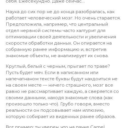
себя. Ежесекундно. Даже сейчас…
Наука до сих пор не до конца разобралась, как
работает человеческий мозг. Но очень старается.
Предположила, например, что центральный
отдел нервной системы часто халтурит для
оптимизации своей деятельности и увеличения
скорости обработки данных. Он опирается на
собранную ранее информацию и, встретив
знакомые объекты, не анализирует их снова.
Круглый, белый с черным, прыгает по траве?
Пусть будет мяч. Если в написанном или
напечатнаном тексте буквы будут нахдоиться не
на своем месте — ничего страшного, мозг все
равно не рассмартивает каждую, а сверяется со
своими данными, находя знакомые слова (как
произошло только что). Грубо говоря, вместо
реальности он подсовывает нам иллюзию,
которую собирает из виденных ранее образов.
Вот пример: ты уверен, что на пачке Camel