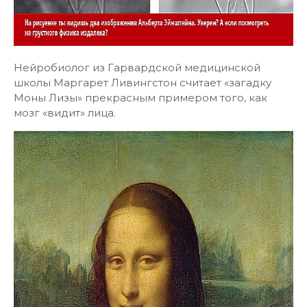
Нейробиолог из Гарвардской медицинской
школы Маргарет Ливингстон считает «загадку
Моны Лизы» прекрасным примером того, как
мозг «видит» лица.