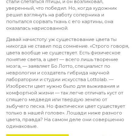
стали слетаться птицы, и он возликовал,
уверенный, что победил. Но, когда художник
решил взглянуть на работу соперника и
попытался сорвать ткань с его картины, она
оказалась нарисованной.
Давай начистоту: уж существование цвета ты
никогда не ставил под сомнение. «Строго говоря,
цвета вообще не существует. Есть физическое
понятие света, а цвет — всего лишь творение
мозга, — заявляет Бо Лотто, специалист по
неврологии и создатель гибрида научной
лаборатории и студии искусства Lottolab. —
Изобрести цвет нужно было для выживания и
комфортной жизни — так легче отличать куст от
спящего медведя или твердую землю от
зыбучего песка. Но фактически цвет существует
только в нашей голове». Лошади ниже разного
цвета, правда? На самом деле они совершенно
одинаковые.