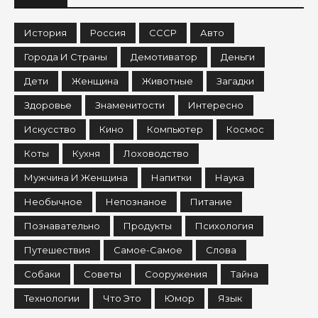
История
Россия
СССР
Авто
Города И Страны
Демотиватор
Деньги
Дети
Женщина
Животные
Загадки
Здоровье
Знаменитости
Интересно
Искусство
Кино
Компьютер
Космос
Коты
Кухня
Лоховодство
Мужчина И Женщина
Напитки
Наука
Необычное
Непознаное
Питание
Познавательно
Продукты
Психология
Путешествия
Самое-Самое
Слова
Собаки
Советы
Сооружения
Тайна
Технологии
Что Это
Юмор
Язык