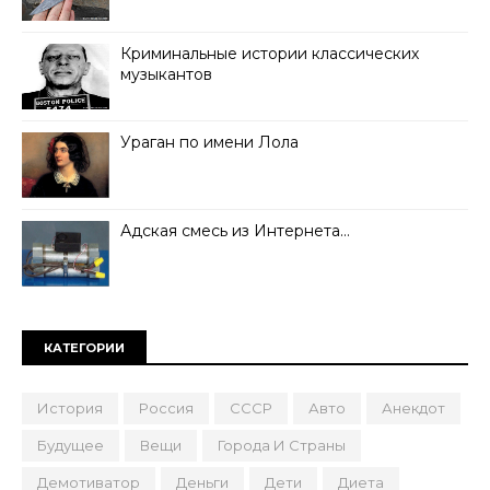
Криминальные истории классических
музыкантов
Ураган по имени Лола
Адская смесь из Интернета…
КАТЕГОРИИ
История
Россия
СССР
Авто
Анекдот
Будущее
Вещи
Города И Страны
Демотиватор
Деньги
Дети
Диета