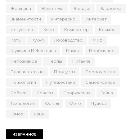
Женщина
Животные
Загадки
Здоровье
Знаменитости
Интересно
Интернет
Искусство
Кино
Компьютер
Космос
Коты
Кухня
Лоховодство
Миф
Мужчина И Женщина
Наука
Необычное
Непознаное
Перлы
Питание
Познавательно
Продукты
Пророчество
Психология
Путешествия
Самое-Самое
Собаки
Советы
Сооружения
Тайна
Технологии
Факты
Фото
Чудеса
Юмор
Язык
ИЗБРАННОЕ