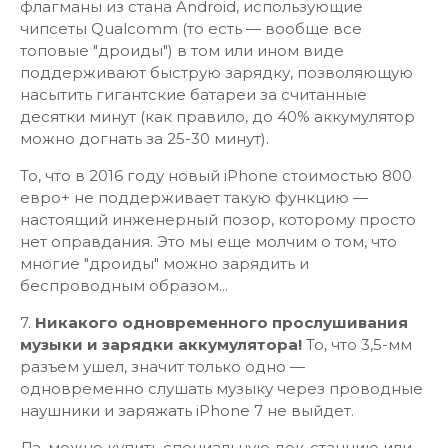
флагманы из стана Android, использующие
чипсеты Qualcomm (то есть — вообще все
топовые "дроиды") в том или ином виде
поддерживают быструю зарядку, позволяющую
насытить гигантские батареи за считанные
десятки минут (как правило, до 40% аккумулятор
можно догнать за 25-30 минут).
То, что в 2016 году новый iPhone стоимостью 800
евро+ не поддерживает такую функцию —
настоящий инженерный позор, которому просто
нет оправдания. Это мы еще молчим о том, что
многие "дроиды" можно зарядить и
беспроводным образом...
7.
Никакого одновременного прослушивания
музыки и зарядки аккумулятора!
То, что 3,5-мм
разъем ушел, значит только одно —
одновременно слушать музыку через проводные
наушники и заряжать iPhone 7 не выйдет.
Да, можно купить специальную док-станцию или