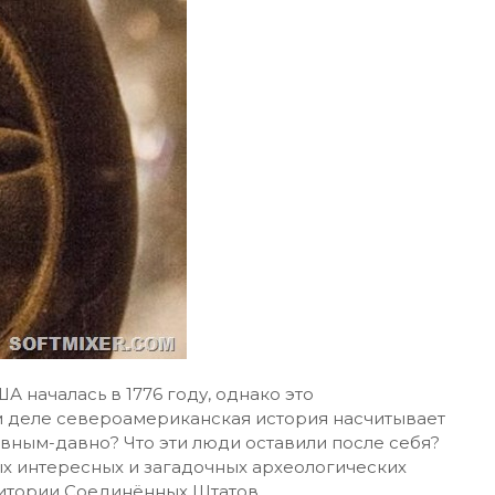
А началась в 1776 году, однако это
м деле североамериканская история насчитывает
авным-давно? Что эти люди оставили после себя?
ых интересных и загадочных археологических
ритории Соединённых Штатов…