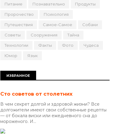
Питание
Познавательно
Продукты
Пророчество
Психология
Путешествия
Самое-Самое
Собаки
Советы
Сооружения
Тайна
Технологии
Факты
Фото
Чудеса
Юмор
Язык
ИЗБРАННОЕ
Сто советов от столетних
В чем секрет долгой и здоровой жизни? Все
долгожители имеют свои собственные рецепты
— от бокала виски или ежедневного сна до
мороженого. И...