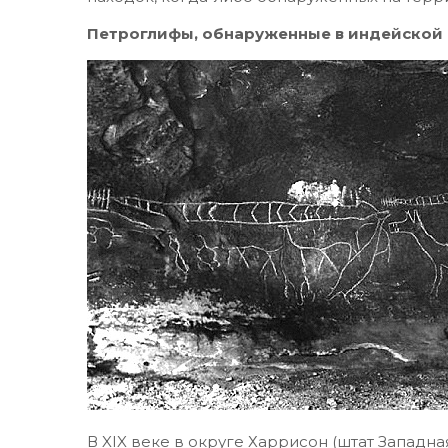
Петроглифы, обнаруженные в индейской
В XIX веке в округе Харрисон (штат Запад