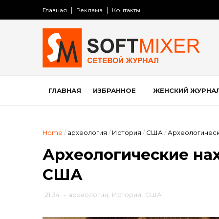
Главная
Реклама
Контакты
ГЛАВНАЯ
ИЗБРАННОЕ
ЖЕНСКИЙ ЖУРНА
Home
/
археология
/
История
/
США
/
Археологическ
Археологические на
США
21:34
-
археология
,
История
,
США