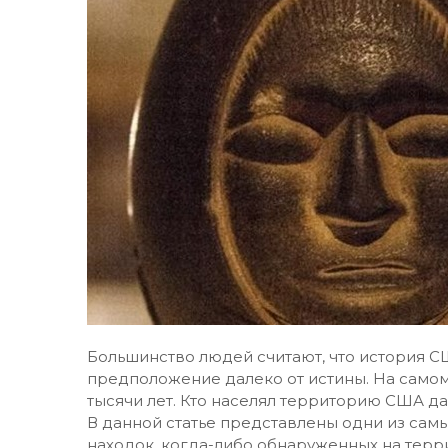
Большинство людей считают, что история СШ
предположение далеко от истины. На само
тысячи лет. Кто населял территорию США д
В данной статье представлены одни из сам
находок, когда-либо обнаруженных на тер