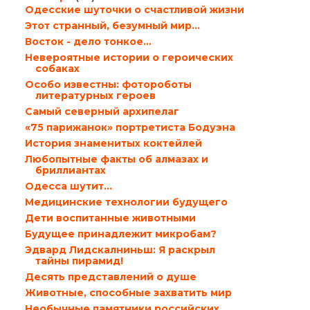
Одесские шуточки о счастливой жизни
Этот странный, безумный мир…
Восток - дело тонкое…
Невероятные истории о героических
собаках
Особо известны: фотороботы
литературных героев
Самый северный архипелаг
«75 парижанок» портретиста Бодуэна
История знаменитых коктейлей
Любопытные факты об алмазах и
бриллиантах
Одесса шутит…
Медицинские технологии будущего
Дети воспитанные животными
Будущее принадлежит микробам?
Эдвард Лидскалниньш: Я раскрыл
тайны пирамид!
Десять представлений о душе
Животные, способные захватить мир
Необычные памятники российских