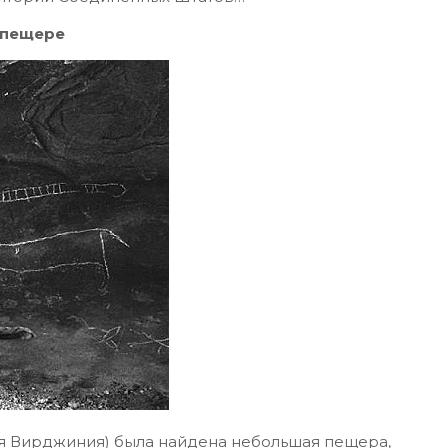
 пещере
ная Вирджиния) была найдена небольшая пещера,