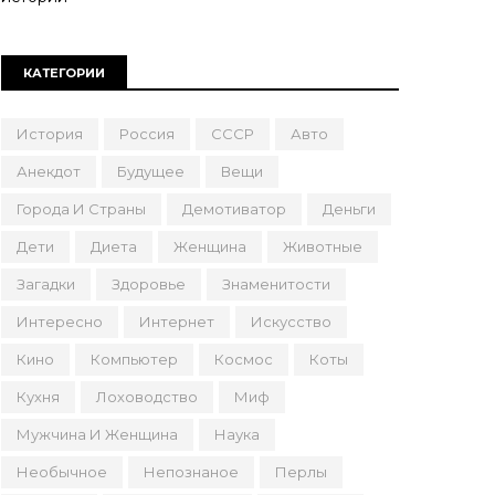
КАТЕГОРИИ
История
Россия
СССР
Авто
Анекдот
Будущее
Вещи
Города И Страны
Демотиватор
Деньги
Дети
Диета
Женщина
Животные
Загадки
Здоровье
Знаменитости
Интересно
Интернет
Искусство
Кино
Компьютер
Космос
Коты
Кухня
Лоховодство
Миф
Мужчина И Женщина
Наука
Необычное
Непознаное
Перлы