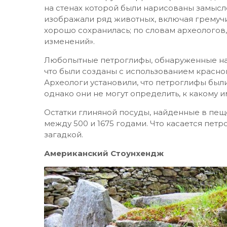
на стенах которой были нарисованы замыс
изображали ряд животных, включая гремуч
хорошо сохранилась; по словам археологов,
изменений».
Любопытные петроглифы, обнаруженные на 
что были созданы с использованием красног
Археологи установили, что петроглифы бы
однако они не могут определить, к какому
Остатки глиняной посуды, найденные в пеще
между 500 и 1675 годами. Что касается петр
загадкой.
Американский Стоунхендж