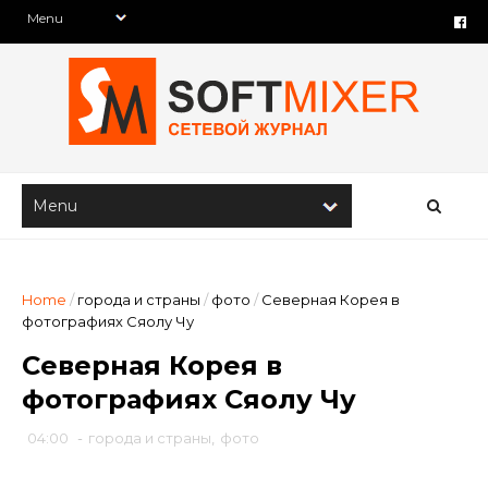
Home
/
города и страны
/
фото
/
Северная Корея в
фотографиях Сяолу Чу
Северная Корея в
фотографиях Сяолу Чу
04:00
-
города и страны
,
фото