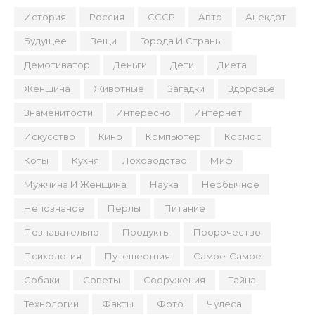
История
Россия
СССР
Авто
Анекдот
Будущее
Вещи
Города И Страны
Демотиватор
Деньги
Дети
Диета
Женщина
Животные
Загадки
Здоровье
Знаменитости
Интересно
Интернет
Искусство
Кино
Компьютер
Космос
Коты
Кухня
Лоховодство
Миф
Мужчина И Женщина
Наука
Необычное
Непознаное
Перлы
Питание
Познавательно
Продукты
Пророчество
Психология
Путешествия
Самое-Самое
Собаки
Советы
Сооружения
Тайна
Технологии
Факты
Фото
Чудеса