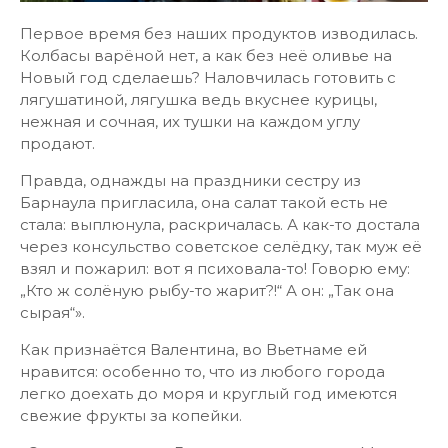
Первое время без наших продуктов изводилась.
Колбасы варёной нет, а как без неё оливье на
Новый год сделаешь? Наловчилась готовить с
лягушатиной, лягушка ведь вкуснее курицы,
нежная и сочная, их тушки на каждом углу
продают.
Правда, однажды на праздники сестру из
Барнаула пригласила, она салат такой есть не
стала: выплюнула, раскричалась. А как-то достала
через консульство советское селёдку, так муж её
взял и пожарил: вот я психовала-то! Говорю ему:
„Кто ж солёную рыбу-то жарит?!“ А он: „Так она
сырая“».
Как признаётся Валентина, во Вьетнаме ей
нравится: особенно то, что из любого города
легко доехать до моря и круглый год имеются
свежие фрукты за копейки.