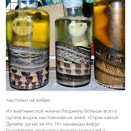
Настойки на кобре
Из вьетнамской жизни Людмилу больше всего
пугала водка, настоянная на змее. «Страх какой.
Думала: да ни за что. Но однажды вирус
подхватила, пришлось выпить: только ей и