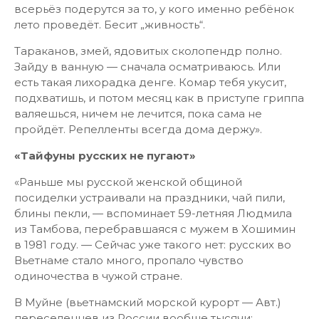
всерьёз подерутся за то, у кого именно ребёнок
лето проведёт. Бесит „живность“.
Тараканов, змей, ядовитых сколопендр полно.
Зайду в ванную — сначала осматриваюсь. Или
есть такая лихорадка денге. Комар тебя укусит,
подхватишь, и потом месяц как в приступе гриппа
валяешься, ничем не лечится, пока сама не
пройдёт. Репелленты всегда дома держу».
«Тайфуны русских не пугают»
«Раньше мы русской женской общиной
посиделки устраивали на праздники, чай пили,
блины пекли, — вспоминает 59-летняя Людмила
из Тамбова, перебравшаяся с мужем в Хошимин
в 1981 году. — Сейчас уже такого нет: русских во
Вьетнаме стало много, пропало чувство
одиночества в чужой стране.
В Муйне (вьетнамский морской курорт — Авт.)
переселенцев из России вообще тысячи: