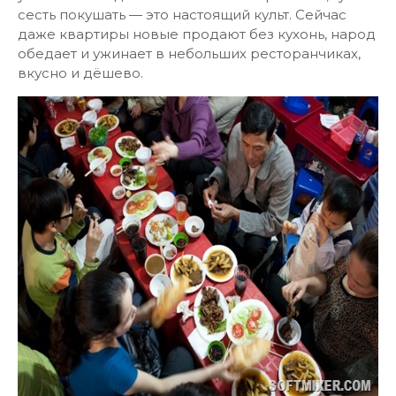
сесть покушать — это настоящий культ. Сейчас
даже квартиры новые продают без кухонь, народ
обедает и ужинает в небольших ресторанчиках,
вкусно и дёшево.