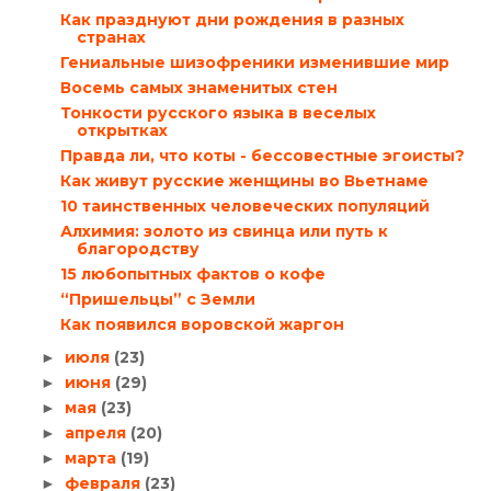
Как празднуют дни рождения в разных
странах
Гениальные шизофреники изменившие мир
Восемь самых знаменитых стен
Тонкости русского языка в веселых
открытках
Правда ли, что коты - бессовестные эгоисты?
Как живут русские женщины во Вьетнаме
10 таинственных человеческих популяций
Алхимия: золото из свинца или путь к
благородству
15 любопытных фактов о кофе
“Пришельцы” с Земли
Как появился воровской жаргон
июля
(23)
►
июня
(29)
►
мая
(23)
►
апреля
(20)
►
марта
(19)
►
февраля
(23)
►