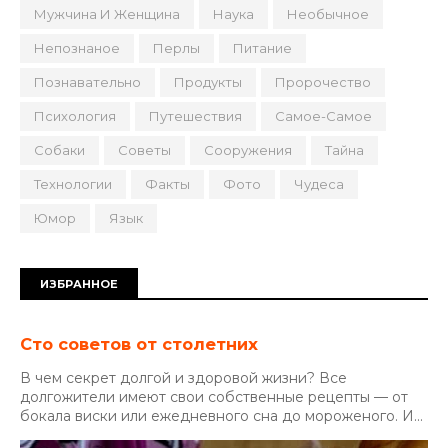
Мужчина И Женщина
Наука
Необычное
Непознаное
Перлы
Питание
Познавательно
Продукты
Пророчество
Психология
Путешествия
Самое-Самое
Собаки
Советы
Сооружения
Тайна
Технологии
Факты
Фото
Чудеса
Юмор
Язык
ИЗБРАННОЕ
Сто советов от столетних
В чем секрет долгой и здоровой жизни? Все
долгожители имеют свои собственные рецепты — от
бокала виски или ежедневного сна до мороженого. И...