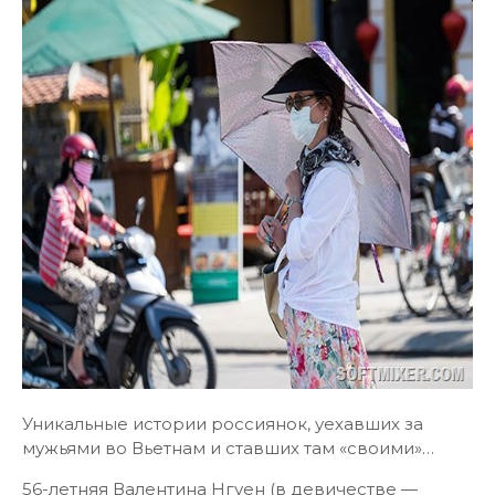
Уникальные истории россиянок, уехавших за
мужьями во Вьетнам и ставших там «своими»…
56-летняя Валентина Нгуен (в девичестве —