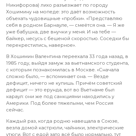
Никифорова) лихо разъезжает по городу
Хошимину на мопеде: это даёт возможность
объехать чудовищные «пробки». «Представляю
себя в родном Барнауле, — смеётся она. — Я же
уже бабушка, две внучки у меня. И на тебе —
байкер, несусь с бешеной скоростью. Соседки бы
перекрестились, наверное».
В Хошимин Валентина переехала 33 года назад, в
1985 году, выйдя замуж за вьетнамского студента,
с которым познакомилась в Москве. «Сначала
сложно было, — вспоминает она. — Везде
дефицит, ничего не купишь. Причём советский
дефицит — это ерунда, вот во Вьетнаме был
караул: они же под санкциями находились у
Америки. Под более тяжелыми, чем Россия
сейчас.
Каждый раз, когда родню навещала в Союзе,
везла домой кастрюли, чайники, электрические
утюги. Вот с едой зато всё было нормально, тут