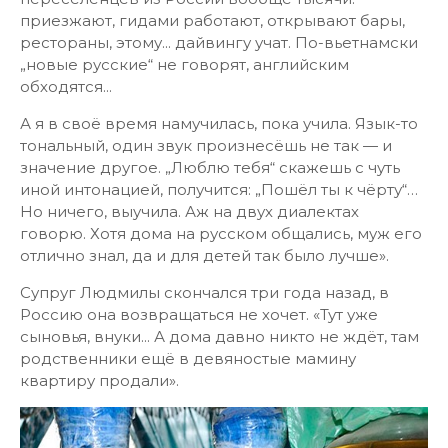
приезжают, гидами работают, открывают бары,
рестораны, этому... дайвингу учат. По-вьетнамски
„новые русские“ не говорят, английским
обходятся...
А я в своё время намучилась, пока учила. Язык-то
тональный, один звук произнесёшь не так — и
значение другое. „Люблю тебя“ скажешь с чуть
иной интонацией, получится: „Пошёл ты к чёрту“…
Но ничего, выучила. Аж на двух диалектах
говорю. Хотя дома на русском общались, муж его
отлично знал, да и для детей так было лучше».
Супруг Людмилы скончался три года назад, в
Россию она возвращаться не хочет. «Тут уже
сыновья, внуки... А дома давно никто не ждёт, там
родственники ещё в девяностые мамину
квартиру продали».