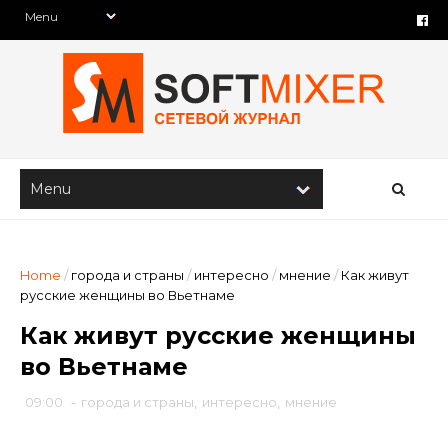
Home
/
города и страны
/
интересно
/
мнение
/
Как живут
русские женщины во Вьетнаме
Как живут русские женщины
во Вьетнаме
09:00
-
города и страны
,
интересно
,
мнение