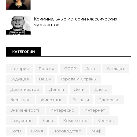
Криминальные истории классических
музыкантов
КАТЕГОРИИ
История
Россия
СССР
Авто
Анекдот
Будущее
Вещи
Города И Страны
Демотиватор
Деньги
Дети
Диета
Женщина
Животные
Загадки
Здоровье
Знаменитости
Интересно
Интернет
Искусство
Кино
Компьютер
Космос
Коты
Кухня
Лоховодство
Миф