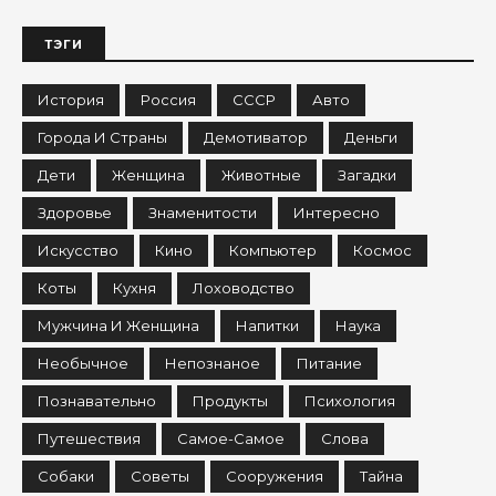
ТЭГИ
История
Россия
СССР
Авто
Города И Страны
Демотиватор
Деньги
Дети
Женщина
Животные
Загадки
Здоровье
Знаменитости
Интересно
Искусство
Кино
Компьютер
Космос
Коты
Кухня
Лоховодство
Мужчина И Женщина
Напитки
Наука
Необычное
Непознаное
Питание
Познавательно
Продукты
Психология
Путешествия
Самое-Самое
Слова
Собаки
Советы
Сооружения
Тайна