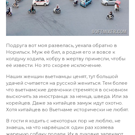
Подруга вот моя развелась, уехала обратно в
Норильск. Муж её бил, а родня его и вовсе к
колдуну ходила, кобру в жертву принесли, чтобы
её извести. Но это скорее исключение.
Наших женщин вьетнамцы ценят, тут большой
удачей считается на русской жениться. Тем более
что вьетнамские девчонки стремятся в основном
выскочить за иностранца: за немца, шведа. Или за
корейцев. Даже за китайцев замуж идут охотно.
Хотя китайцев во Вьетнаме исторически не любят.
В гости я ходить с некоторых пор не люблю, не
знаешь, на что нарвёшься: один раз хозяева
жареную собаку подали. Их в духовке запекают,