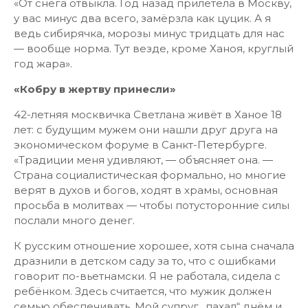
«От снега отвыкла. Год назад прилетела в Москву,
у вас минус два всего, замёрзла как цуцик. А я
ведь сибирячка, морозы минус тридцать для нас
— вообще норма. Тут везде, кроме Ханоя, круглый
год жара».
«Кобру в жертву принесли»
42-летняя москвичка Светлана живёт в Ханое 18
лет: с будущим мужем они нашли друг друга на
экономическом форуме в Санкт-Петербурге.
«Традиции меня удивляют, — объясняет она. —
Страна социалистическая формально, но многие
верят в духов и богов, ходят в храмы, основная
просьба в молитвах — чтобы потусторонние силы
послали много денег.
К русским отношение хорошее, хотя сына сначала
дразнили в детском саду за то, что с ошибками
говорит по-вьетнамски. Я не работала, сидела с
ребёнком. Здесь считается, что мужик должен
семью обеспечивать. Мой супруг „пахал“ днём и