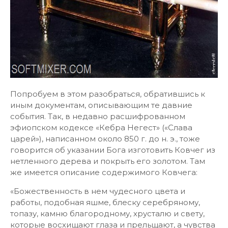
Попробуем в этом разобраться, обратившись к
иным документам, описывающим те давние
события. Так, в недавно расшифрованном
эфиопском кодексе «Кебра Негест» («Слава
царей»), написанном около 850 г. до н. э., тоже
говорится об указании Бога изготовить Ковчег из
нетленного дерева и покрыть его золотом. Там
же имеется описание содержимого Ковчега:
«Божественность в нем чудесного цвета и
работы, подобная яшме, блеску серебряному,
топазу, камню благородному, хрусталю и свету,
которые восхищают глаза и прельщают, а чувства