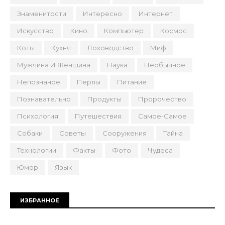
Знаменитости
Интересно
Интернет
Искусство
Кино
Компьютер
Космос
Коты
Кухня
Лоховодство
Миф
Мужчина И Женщина
Наука
Необычное
Непознаное
Перлы
Питание
Познавательно
Продукты
Пророчество
Психология
Путешествия
Самое-Самое
Собаки
Советы
Сооружения
Тайна
Технологии
Факты
Фото
Чудеса
Юмор
Язык
ИЗБРАННОЕ