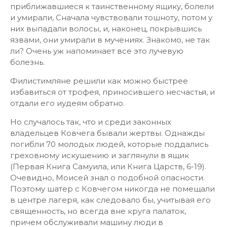
приближавшиеся к таинственному ящику, болели
и умирали, Сначала чувствовали тошноту, потом у
них выпадали волосы, и, наконец, покрывшись
язвами, они умирали в мучениях. Знакомо, не так
ли? Очень уж напоминает все это лучевую
болезнь.
Филистимляне решили как можно быстрее
избавиться от трофея, приносившего несчастья, и
отдали его иудеям обратно.
Но случалось так, что и среди законных
владельцев Ковчега бывали жертвы. Однажды
погибли 70 молодых людей, которые поддались
греховному искушению и заглянули в ящик
(Первая Книга Самуила, или Книга Царств, 6-19).
Очевидно, Моисей знал о подобной опасности.
Поэтому шатер с Ковчегом никогда не помещали
в центре лагеря, как следовало бы, учитывая его
священность, но всегда вне круга палаток,
причем обслуживали машину люди в