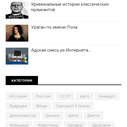
Криминальные истории классических
музыкантов
Ураган по имени Лола
Адская смесь из Интернета…
КАТЕГОРИИ
История
Россия
СССР
Авто
Анекдот
Будущее
Вещи
Города И Страны
Демотиватор
Деньги
Дети
Диета
Женщина
Животные
Загадки
Здоровье