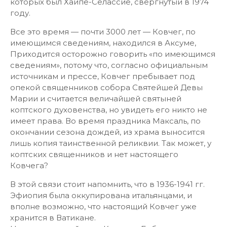
которых был Хайпе-Селассие, свергнутый в 1974
году.
Все это время — почти 3000 лет — Ковчег, по
имеющимся сведениям, находился в Аксуме,
Приходится осторожно говорить «по имеющимся
сведениям», потому что, согласно официальным
источникам и прессе, Ковчег пребывает под
опекой священников собора Святейшей Девы
Марии и считается величайшей святыней
коптского духовенства, но увидеть его никто не
имеет права. Во время праздника Максаль, по
окончании сезона дождей, из храма выносится
лишь копия таинственной реликвии. Так может, у
коптских священников и нет настоящего
Ковчега?
В этой связи стоит напомнить, что в 1936-1941 гг.
Эфиопия была оккупирована итальянцами, и
вполне возможно, что настоящий Ковчег уже
хранится в Ватикане.