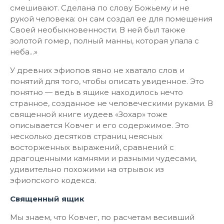
смешивают. Сделана по слову Божьему и не
рукой человека: он сам создал ее для помещения
Своей необыкновенности. В ней был также
золотой гомер, полный манны, которая упала с
неба...»
У древних эфиопов явно не хватало слов и
понятий для того, чтобы описать увиденное. Это
понятно — ведь в ящике находилось нечто
странное, созданное не человеческими руками. В
священной книге иудеев «Зохар» тоже
описывается Ковчег и его содержимое. Это
несколько десятков страниц неясных
восторженных выражений, сравнений с
драгоценными камнями и разными чудесами,
удивительно похожими на отрывок из
эфиопского кодекса.
Священный ящик
Мы знаем, что Ковчег, по расчетам весивший