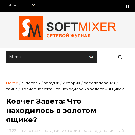
Home
/
гипотезы
/
загадки
/
История
/
расследования
/
тайна
/
Ковчег Завета: Что находилось в золотом ящике?
Ковчег Завета: Что
находилось в золотом
ящике?
13:23
-
гипотезы
,
загадки
,
История
,
расследования
,
тайна