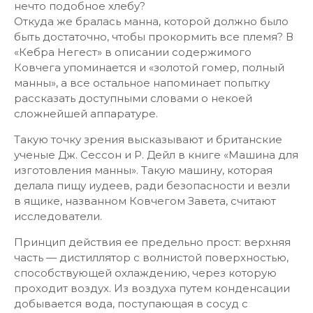
нечто подобное хлебу?
Откуда же бралась манна, которой должно было
быть достаточно, чтобы прокормить все племя? В
«Кебра Негест» в описании содержимого
Ковчега упоминается и «золотой гомер, полный
манны», а все остальное напоминает попытку
рассказать доступными словами о некоей
сложнейшей аппаратуре.
Такую точку зрения высказывают и британские
ученые Дж. Сессон и Р. Дейл в книге «Машина для
изготовления манны». Такую машину, которая
делала пищу иудеев, ради безопасности и везли
в ящике, названном Ковчегом Завета, считают
исследователи.
Принцип действия ее предельно прост: верхняя
часть — дистиллятор с волнистой поверхностью,
способствующей охлаждению, через которую
проходит воздух. Из воздуха путем конденсации
добывается вода, поступающая в сосуд с