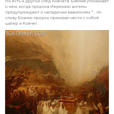
Но есть и другой след Ковчега. Библия упоминает
о нем, когда пророка Иеремию ангелы
предупреждают о нападении вавилонян: "… по
слову Божию пророк приказал нести с собой
шатер и Ковчег.