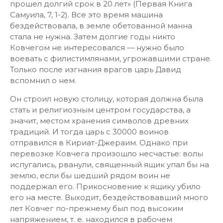
прошел долгий срок в 20 лет» (Первая Книга
Самуила, 7, 1-2). Все это время машина
бездействовала, в земле обетованной манна
стала не нужна. Затем долгие годы никто
Ковчегом не интересовался — нужно было
воевать с филистимлянами, угрожавшими стране.
Только после изгнания врагов царь Давид
вспомнил о нем.
Он строил новую столицу, которая должна была
стать и религиозным центром государства, а
значит, местом хранения символов древних
традиций. И тогда царь с 30000 воинов
отправился в Кириат-Джераим. Однако при
перевозке Ковчега произошло несчастье: волы
испугались, рванули, священный ящик упал бы на
землю, если бы шедший рядом воин не
поддержал его. Прикосновение к ящику убило
его на месте. Выходит, бездействовавший много
лет Ковчег по-прежнему был под высоким
напряжением, т. е. находился в рабочем