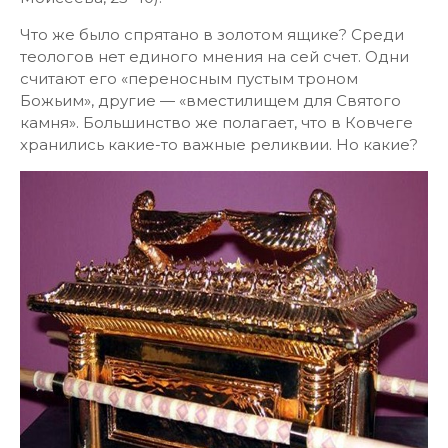
Что же было спрятано в золотом ящике? Среди
теологов нет единого мнения на сей счет. Одни
считают его «переносным пустым троном
Божьим», другие — «вместилищем для Святого
камня». Большинство же полагает, что в Ковчеге
хранились какие-то важные реликвии. Но какие?