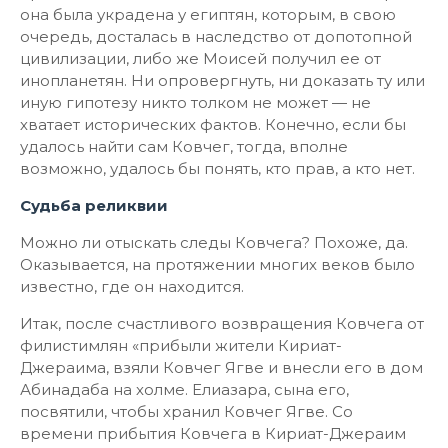
она была украдена у египтян, которым, в свою
очередь, досталась в наследство от допотопной
цивилизации, либо же Моисей получил ее от
инопланетян. Ни опровергнуть, ни доказать ту или
иную гипотезу никто толком не может — не
хватает исторических фактов. Конечно, если бы
удалось найти сам Ковчег, тогда, вполне
возможно, удалось бы понять, кто прав, а кто нет.
Судьба реликвии
Можно ли отыскать следы Ковчега? Похоже, да.
Оказывается, на протяжении многих веков было
известно, где он находится.
Итак, после счастливого возвращения Ковчега от
филистимлян «прибыли жители Кириат-
Джераима, взяли Ковчег Ягве и внесли его в дом
Абинадаба на холме. Елиазара, сына его,
посвятили, чтобы хранил Ковчег Ягве. Со
времени прибытия Ковчега в Кириат-Джераим