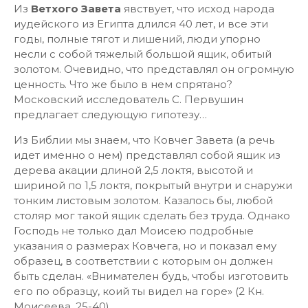
Из
Ветхого Завета
явствует, что исход народа
иудейского из Египта длился 40 лет, и все эти
годы, полные тягот и лишений, люди упорно
несли с собой тяжелый большой ящик, обитый
золотом. Очевидно, что представлял он огромную
ценность. Что же было в нем спрятано?
Московский исследователь С. Первушин
предлагает следующую гипотезу…
Из Библии мы знаем, что Ковчег Завета (а речь
идет именно о нем) представлял собой ящик из
дерева акации длиной 2,5 локтя, высотой и
шириной по 1,5 локтя, покрытый внутри и снаружи
тонким листовым золотом. Казалось бы, любой
столяр мог такой ящик сделать без труда. Однако
Господь не только дал Моисею подробные
указания о размерах Ковчега, но и показал ему
образец, в соответствии с которым он должен
быть сделан. «Внимателен будь, чтобы изготовить
его по образцу, коий ты видел на горе» (2 Кн.
Моисеева, 25-40).