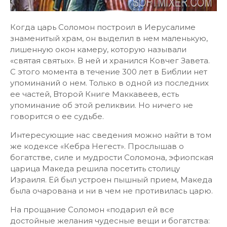
Когда царь Соломон построил в Иерусалиме
знаменитый храм, он выделил в нем маленькую,
лишенную окон камеру, которую называли
«святая святых». В ней и хранился Ковчег Завета.
С этого момента в течение 300 лет в Библии нет
упоминаний о нем. Только в одной из последних
ее частей, Второй Книге Маккавеев, есть
упоминание об этой реликвии. Но ничего не
говорится о ее судьбе.
Интересующие нас сведения можно найти в том
же кодексе «Кебра Негест». Прослышав о
богатстве, силе и мудрости Соломона, эфиопская
царица Македа решила посетить столицу
Израиля. Ей был устроен пышный прием, Македа
была очарована и ни в чем не противилась царю.
На прощание Соломон «подарил ей все
достойные желания чудесные вещи и богатства: