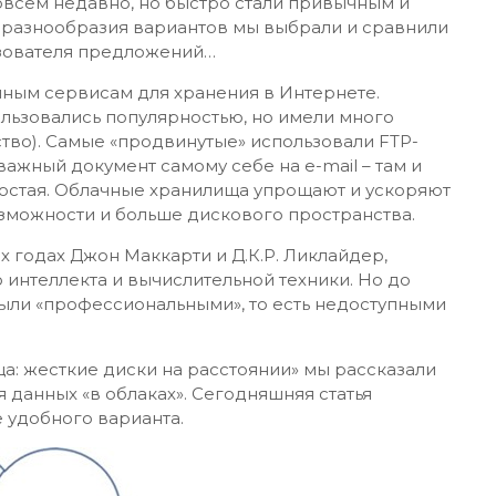
всем недавно, но быстро стали привычным и
разнообразия вариантов мы выбрали и сравнили
ьзователя предложений…
ным сервисам для хранения в Интернете.
ьзовались популярностью, но имели много
ство). Самые «продвинутые» использовали FTP-
ажный документ самому себе на e-mail – там и
ростая. Облачные хранилища упрощают и ускоряют
зможности и больше дискового пространства.
 годах Джон Маккарти и Д.К.Р. Ликлайдер,
 интеллекта и вычислительной техники. Но до
ыли «профессиональными», то есть недоступными
: жесткие диски на расстоянии» мы рассказали
 данных «в облаках». Сегодняшняя статья
 удобного варианта.