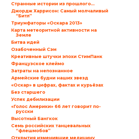
Странные истории из прошлого…
Джордж Харрисон: Самый молчаливый
“Битл”
Триумфаторы «Оскара 2013»
Карта метеоритной активности на
Земле
Битва идей
Озабоченный Сэм
Креативные штучки эпохи СтимПанк
Французское клеймо
Затраты на непознанное
Армейские будни наших звезд
«Оскар» в цифрах, фактах и курьёзах
Без старшего
Успех дебилизации
«Голос Америки» 66 лет говорит по-
русски
Высотный Бангкок
Семь российских танцевальных
“флешмобов”
Открытия изменившие медицину