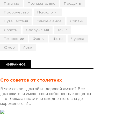
Питание
Познавательно
Продукты
Пророчество
Психология
Путешествия
Самое-Самое
Собаки
Советы
Сооружения
Тайна
Технологии
Факты
Фото
Чудеса
Юмор
Язык
ИЗБРАННОЕ
Сто советов от столетних
В чем секрет долгой и здоровой жизни? Все
долгожители имеют свои собственные рецепты
— от бокала виски или ежедневного сна до
мороженого. И...