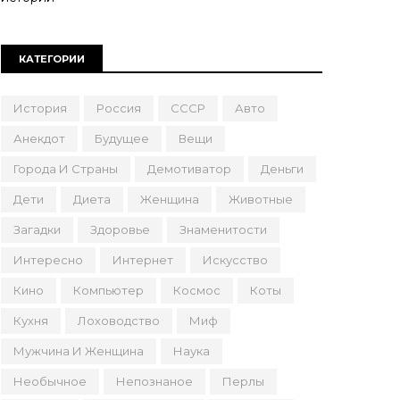
КАТЕГОРИИ
История
Россия
СССР
Авто
Анекдот
Будущее
Вещи
Города И Страны
Демотиватор
Деньги
Дети
Диета
Женщина
Животные
Загадки
Здоровье
Знаменитости
Интересно
Интернет
Искусство
Кино
Компьютер
Космос
Коты
Кухня
Лоховодство
Миф
Мужчина И Женщина
Наука
Необычное
Непознаное
Перлы