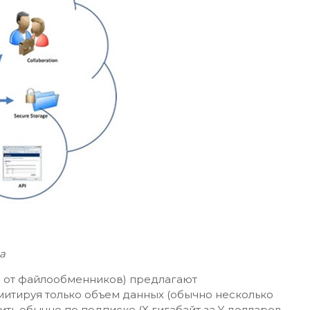
а
е от файлообменников) предлагают
итируя только объем данных (обычно несколько
ить обычно по подписке (X гигабайт за Y долларов