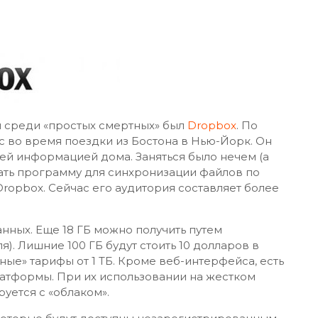
 среди «простых смертных» был
Dropbox
. По
с во время поездки из Бостона в Нью-Йорк. Он
всей информацией дома. Заняться было нечем (а
исать программу для синхронизации файлов по
Dropbox. Сейчас его аудитория составляет более
анных. Еще 18 ГБ можно получить путем
). Лишние 100 ГБ будут стоить 10 долларов в
дные» тарифы от 1 ТБ. Кроме веб-интерфейса, есть
атформы. При их использовании на жестком
уется с «облаком».