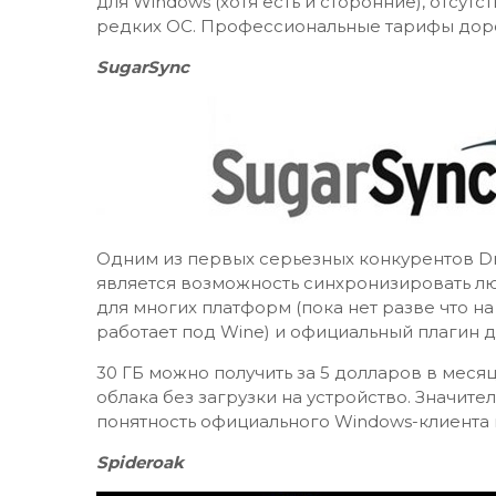
для Windows (хотя есть и сторонние), отсут
редких ОС. Профессиональные тарифы доро
SugarSync
Одним из первых серьезных конкурентов D
является возможность синхронизировать лю
для многих платформ (пока нет разве что на
работает под Wine) и официальный плагин дл
30 ГБ можно получить за 5 долларов в меся
облака без загрузки на устройство. Значите
понятность официального Windows-клиента 
Spideroak