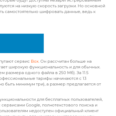
 которые будут доступны незарегистрированным
луются на низкую скорость загрузки. Но основной
ь самостоятельно шифровать данные, ведь к
 путают сервис
Box
. Он рассчитан больше на
гает широкую функциональность и для обычных.
м размера одного файла в 250 Мб). За 11.5
рофессиональные тарифы начинаются с 13
но быть минимум три), а размер предлагается от
нкциональности для бесплатных пользователей,
с сервисами Google, полнотекстового поиска и
пользователям недоступен официальный клиент