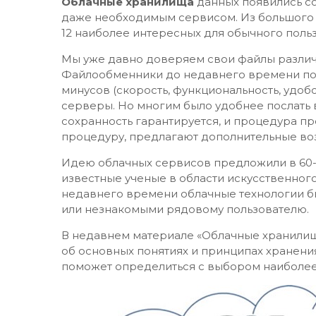
Облачные хранилища
данных появились со
даже необходимым сервисом. Из большого 
12 наиболее интересных для обычного пол
Мы уже давно доверяем свои файлы различ
Файлообменники до недавнего времени пол
минусов (скорость, функциональность, удоб
серверы. Но многим было удобнее послать в
сохранность гарантируется, и процедура п
процедуру, предлагают дополнительные во
Идею облачных сервисов предложили в 60-х
известные ученые в области искусственного
недавнего времени облачные технологии б
или незнакомыми рядовому пользователю.
В недавнем материале «Облачные хранилища
об основных понятиях и принципах хранения
поможет определиться с выбором наиболее