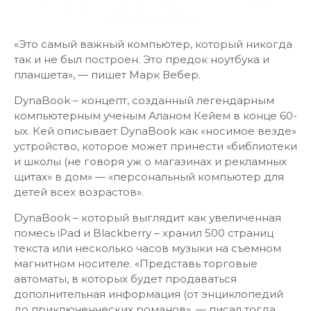
«Это самый важный компьютер, который никогда
так и не был построен. Это предок ноутбука и
планшета», — пишет Марк Вебер.
DynaBook – концепт, созданный легендарным
компьютерным ученым Аланом Кейем в конце 60-
ых. Кей описывает DynaBook как «носимое везде»
устройство, которое может принести «библиотеки
и школы (не говоря уж о магазинах и рекламных
щитах» в дом» — «персональный компьютер для
детей всех возрастов».
DynaBook – который выглядит как увеличенная
помесь iPad и Blackberry – хранил 500 страниц
текста или несколько часов музыки на съемном
магнитном носителе. «Представь торговые
автоматы, в которых будет продаваться
дополнительная информация (от энциклопедий
до приключенческих романов», — писал тогда