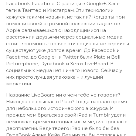
Facebook. FaceTime. Страницы в Google+. Хэш-
теги в Твиттер и Инстаграм. Эти технологии
кажутся такими новыми, не так ли? Когда ты при
помощи своей огромной коллекции гаджетов
Apple связываешься с находящимися на
расстоянии друзьями через социальные медиа,
стоит вспомнить, что все эти социальные сервисы
существуют уже долгое время. До Facebook и
Facetime, до Google+ и Twitter были Plato и Bell
Picturephone, Dynabook и Xerox LiveBoard. В
социальных медиа нет ничего нового. Сейчас у
них просто лучшая упаковка – и лучший
маркетинг…
Название LiveBoard ни о чем тебе не говорит?
Никогда не слышал о Plato? Тогда настало время
для небольшого исторического экскурса. И
прежде чем браться за свой iPad и Tumblr удели
немножко времени социальным медиа прошлых
десятилетий. Ведь твоего iPad не было бы без
DynaBook Алана Кейа. Без них ты бы остался ни с