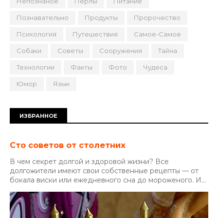
Непознаное
Перлы
Питание
Познавательно
Продукты
Пророчество
Психология
Путешествия
Самое-Самое
Собаки
Советы
Сооружения
Тайна
Технологии
Факты
Фото
Чудеса
Юмор
Язык
ИЗБРАННОЕ
Сто советов от столетних
В чем секрет долгой и здоровой жизни? Все
долгожители имеют свои собственные рецепты — от
бокала виски или ежедневного сна до мороженого. И...