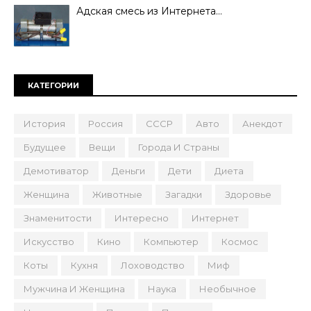
Адская смесь из Интернета…
КАТЕГОРИИ
История
Россия
СССР
Авто
Анекдот
Будущее
Вещи
Города И Страны
Демотиватор
Деньги
Дети
Диета
Женщина
Животные
Загадки
Здоровье
Знаменитости
Интересно
Интернет
Искусство
Кино
Компьютер
Космос
Коты
Кухня
Лоховодство
Миф
Мужчина И Женщина
Наука
Необычное