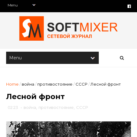
Home
/
война
/
противостояние
/
СССР
/
Лесной фронт
Лесной фронт
02:23
-
война
,
противостояние
,
СССР