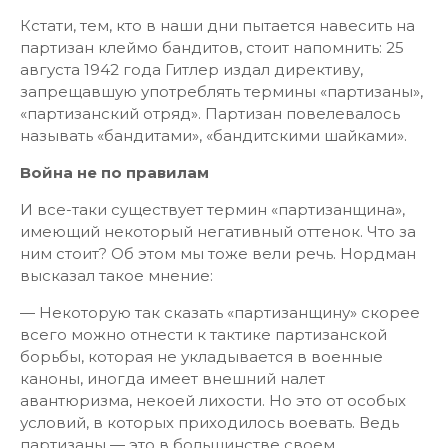
Кстати, тем, кто в наши дни пытается навесить на
партизан клеймо бандитов, стоит напомнить: 25
августа 1942 года Гитлер издал директиву,
запрещавшую употреблять термины «партизаны»,
«партизанский отряд». Партизан повелевалось
называть «бандитами», «бандитскими шайками».
Война не по правилам
И все-таки существует термин «партизанщина»,
имеющий некоторый негативный оттенок. Что за
ним стоит? Об этом мы тоже вели речь. Нордман
высказал такое мнение:
— Некоторую так сказать «партизанщину» скорее
всего можно отнести к тактике партизанской
борьбы, которая не укладывается в военные
каноны, иногда имеет внешний налет
авантюризма, некоей лихости. Но это от особых
условий, в которых приходилось воевать. Ведь
партизаны — это в большинстве своем