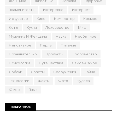
Женщина
Животные
Загадки
Здоровье
Знаменитости
Интересно
Интернет
Искусство
Кино
Компьютер
Космос
Коты
Кухня
Лоховодство
Миф
Мужчина И Женщина
Наука
Необычное
Непознаное
Перлы
Питание
Познавательно
Продукты
Пророчество
Психология
Путешествия
Самое-Самое
Собаки
Советы
Сооружения
Тайна
Технологии
Факты
Фото
Чудеса
Юмор
Язык
ИЗБРАННОЕ