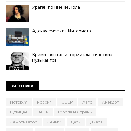
Ураган по имени Лола
Адская смесь из Интернета…
Криминальные истории классических
музыкантов
КАТЕГОРИИ
История
Россия
СССР
Авто
Анекдот
Будущее
Вещи
Города И Страны
Демотиватор
Деньги
Дети
Диета