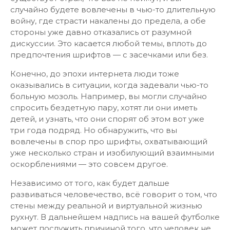
случайно будете вовлечены в чью-то длительную
войну, где страсти накалены до предела, а обе
стороны уже давно отказались от разумной
дискуссии. Это касается любой темы, вплоть до
предпочтения шрифтов — с засечками или без.
Конечно, до эпохи интернета люди тоже
оказывались в ситуации, когда задевали чью-то
больную мозоль. Например, вы могли случайно
спросить бездетную пару, хотят ли они иметь
детей, и узнать, что они спорят об этом вот уже
три года подряд. Но обнаружить, что вы
вовлечены в спор про шрифты, охватывающий
уже несколько стран и изобилующий взаимными
оскорблениями — это совсем другое.
Независимо от того, как будет дальше
развиваться человечество, всё говорит о том, что
стены между реальной и виртуальной жизнью
рухнут. В дальнейшем надпись на вашей футболке
может послужить причиной того, что человек не