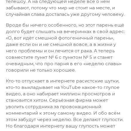
телешоу. А на следующей неделе все о нём
забывают, потому что мир не стоит на месте, и
случайная слава досталась уже другому человеку.
Вроде бы ничего особенного, но этот парень ещё
долго будет слышать на вечеринках в свой адрес:
«О, вот идёт смешной фотогеничный парень»,
даже если он и не смешной вовсе, а в жизни у
него проблемы и он лечится от рака. А теперь
совместите пункт № 6 с пунктом № 5 и станет
очевидным, что про парня в его «неделю славы»
говорили не только хорошее.
Кто-то отпускает в интернете расистские шутки,
кто-то выкладывает на YouTube какое-то глупое
видео, а оно набирает миллион просмотров и
становится хитом. Серьёзная фирма может
уволить сотрудника за провокационный
комментарий к этому самому видео. И обо всём
этом забудут через неделю. Все делают глупости.
Но благодаря интернету вашу глупость может