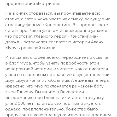
продолжении «Матрицы».
Не в силах оторваться, вы прочитываете всю
статью, а затем нажимаете на ссылку, ведущую на
страницу фильма «Константин». Вы продолжаете
читать про Ривза уже там и неожиданно узнаёте,
что прототип главного героя «Константина»
дважды встречался создателю истории Алану
Муру в реальной жизни.
И тогда вы, скорее всего, переходите по ссылке
в блог Мура, чтобы узнать подробности этой
невероятной истории, и читаете, как от писателя
ушли со скандалом не знавшие о существовании
друг друга жена и любовница. А ещё вам теперь
известно, что Мур поклоняется римскому богу
змей Гликону. Вы ищите в Википедии
информацию про Гликона и читаете, что культу
уже 2 000 лет, но он до сих пор практикуется,
однако, предположительно, божество было
придумано в качестве шутки известным древним