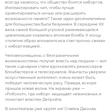
всегда казалось, что общество боится киборгов.
Имплантировать чип, чтобы лучше
ориентироваться ночью или расширить
возможности памяти? Такие идеи десятилетиями
для большинства были безумием. В середине XX
века самой большой угрозой развивающейся
цивилизации оказалась атомная бомба. К концу
столетия образ апокалипсиса стал прочно связан
с киборгизацией…
Человекомашины, с безграничными
возможностями, получат власть над людьми — вот
такие сценарии стали вдохновлять режиссеров
блокбастеров и телесериалов. Фантасты уверяли:
искусственный интеллект, очень может быть,
победит человеческую расу. Правда, вскоре
пришла новая волна. На экранах уже —
«Робокоп», где киборг защищает невиновных и
помогает властям Детройта.
В кинотеатрах уже крутят хит Спайка Джонза,