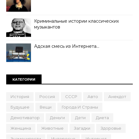
Криминальные истории классических
музыкантов
Адская смесь из Интернета…
КАТЕГОРИИ
История
Россия
СССР
Авто
Анекдот
Будущее
Вещи
Города И Страны
Демотиватор
Деньги
Дети
Диета
Женщина
Животные
Загадки
Здоровье
Знаменитости
Интересно
Интернет