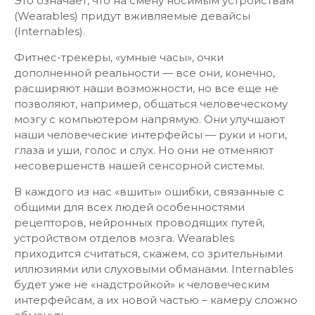
Это означает, что на смену носимым устройствам
(Wearables) придут вживляемые девайсы
(Internables).
Фитнес-трекеры, «умные часы», очки
дополненной реальности — все они, конечно,
расширяют наши возможности, но все еще не
позволяют, например, общаться человеческому
мозгу с компьютером напрямую. Они улучшают
наши человеческие интерфейсы — руки и ноги,
глаза и уши, голос и слух. Но они не отменяют
несовершенств нашей сенсорной системы.
В каждого из нас «вшиты» ошибки, связанные с
общими для всех людей особенностями
рецепторов, нейронных проводящих путей,
устройством отделов мозга. Wearables
приходится считаться, скажем, со зрительными
иллюзиями или слуховыми обманами. Internables
будет уже не «надстройкой» к человеческим
интерфейсам, а их новой частью – камеру сложно