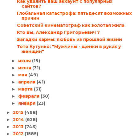
Как удалить ваш аккаунт с популярных
сайтов?
Глобальная катастрофа: пятьдесят возможных
причин
Советский кинематограф как золотая жила
Кто Вы, Александр Григорьевич ?
Загадки кармы: любовь из прошлой жизни
Тото Кутуньо: "Мужчины - щенки в руках у
женщин"
июля
(19)
►
июня
(31)
►
мая
(49)
►
апреля
(41)
►
марта
(31)
►
февраля
(30)
►
января
(23)
►
2015
(498)
►
2014
(628)
►
2013
(743)
►
2012
(1585)
►