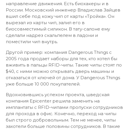
направление движения. Есть биохакеры и в
России. Московский инженер Владислав Зайцев
вшил себе под кожу чип от карты «Тройка». Он
вырезал из карты чип, залил его в
биосовместимый силикон. В тату-салоне ему
сделали надрез скальпелем в ладони и
поместили чип внутрь.
Другой пример: компания Dangerous Things с
2005 года продает наборы для тех, кто хотел бы
вживить в пальцы RFID-чипы. Такие чипы стоят по
$40, с ними можно открывать дверь машины и
отказаться от ключей от дома. У Dangerous Things
уже больше 10 000 покупателей.
Вдохновившись успехом проекта, шведская
компания Epicenter решила заменить на
имплантаты с RFID-чипами пропуски сотрудников
для прохода в офис. Конечно, переход на чипы
был строго добровольным. Тем не менее, чипы
захотели больше половины сотрудников. В такие