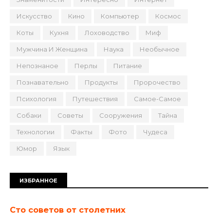
Искусство
Кино
Компьютер
Космос
Коты
Кухня
Лоховодство
Миф
Мужчина И Женщина
Наука
Необычное
Непознаное
Перлы
Питание
Познавательно
Продукты
Пророчество
Психология
Путешествия
Самое-Самое
Собаки
Советы
Сооружения
Тайна
Технологии
Факты
Фото
Чудеса
Юмор
Язык
ИЗБРАННОЕ
Сто советов от столетних