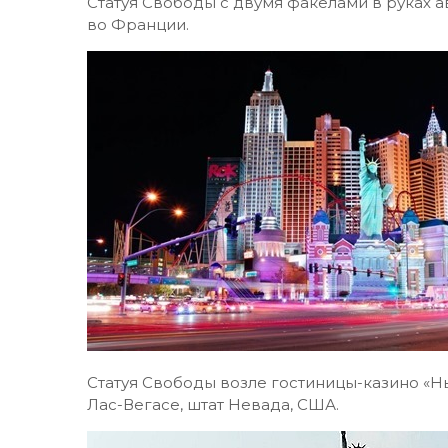
Статуя Свободы с двумя факелами в руках а
во Франции.
Статуя Свободы возле гостиницы-казино «Н
Лас-Вегасе, штат Невада, США.