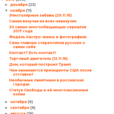
декабря
(23)
►
ноября
(11)
▼
Эпистолярные забавы (29.11.16)
Самая везучая из всех невезучих
20 самых многообещающих сериалов
2017 года
Фидель Кастро: жизнь в фотографиях
Семь главных стереотипов русских о
самих себе
Контакт? Есть контакт!
Торговый двигатель (12.11.16)
Дом, который построил Трамп
Чем занимаются президенты США после
отставки?
Необычные памятники в российских
городах
Статуя Свободы и её многочисленные
копии
октября
(9)
►
сентября
(9)
►
августа
(19)
►