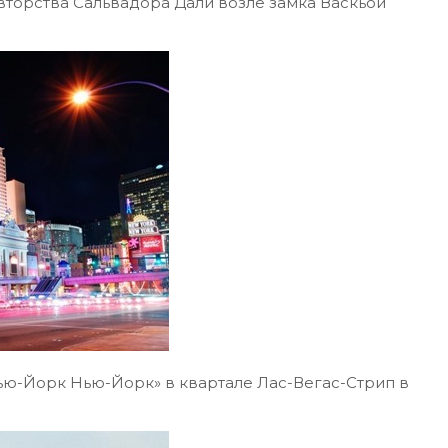
вторства Сальвадора Дали возле замка Васкьой
ью-Йорк Нью-Йорк» в квартале Лас-Вегас-Стрип в