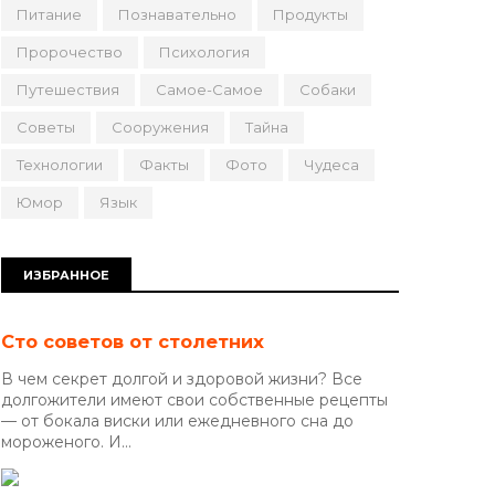
Питание
Познавательно
Продукты
Пророчество
Психология
Путешествия
Самое-Самое
Собаки
Советы
Сооружения
Тайна
Технологии
Факты
Фото
Чудеса
Юмор
Язык
ИЗБРАННОЕ
Сто советов от столетних
В чем секрет долгой и здоровой жизни? Все
долгожители имеют свои собственные рецепты
— от бокала виски или ежедневного сна до
мороженого. И...