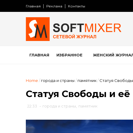
Главная
Реклама
Контакты
ГЛАВНАЯ
ИЗБРАННОЕ
ЖЕНСКИЙ ЖУРНА
Home
/
города и страны
/
памятник
/
Статуя Свободы
Статуя Свободы и её
22:33
-
города и страны
,
памятник