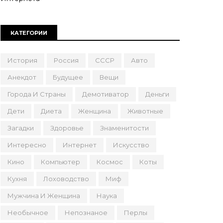
КАТЕГОРИИ
История
Россия
СССР
Авто
Анекдот
Будущее
Вещи
Города И Страны
Демотиватор
Деньги
Дети
Диета
Женщина
Животные
Загадки
Здоровье
Знаменитости
Интересно
Интернет
Искусство
Кино
Компьютер
Космос
Коты
Кухня
Лоховодство
Миф
Мужчина И Женщина
Наука
Необычное
Непознаное
Перлы