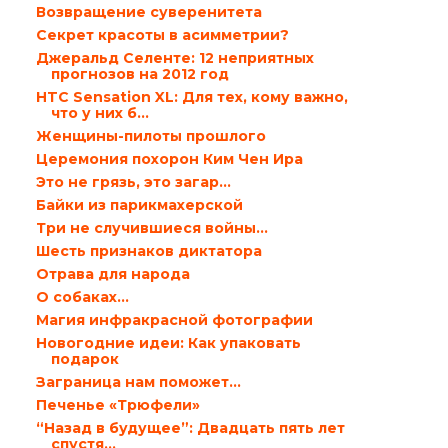
Возвращение суверенитета
Секрет красоты в асимметрии?
Джеральд Селенте: 12 неприятных
прогнозов на 2012 год
HTC Sensation XL: Для тех, кому важно,
что у них б...
Женщины-пилоты прошлого
Церемония похорон Ким Чен Ира
Это не грязь, это загар…
Байки из парикмахерской
Три не случившиеся войны…
Шесть признаков диктатора
Отрава для народа
О собаках…
Магия инфракрасной фотографии
Новогодние идеи: Как упаковать
подарок
Заграница нам поможет…
Печенье «Трюфели»
“Назад в будущее”: Двадцать пять лет
спустя…