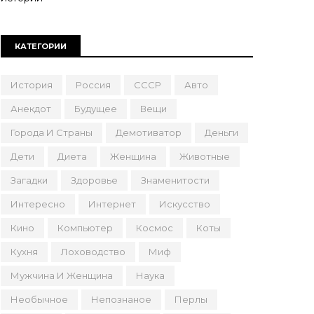
КАТЕГОРИИ
История
Россия
СССР
Авто
Анекдот
Будущее
Вещи
Города И Страны
Демотиватор
Деньги
Дети
Диета
Женщина
Животные
Загадки
Здоровье
Знаменитости
Интересно
Интернет
Искусство
Кино
Компьютер
Космос
Коты
Кухня
Лоховодство
Миф
Мужчина И Женщина
Наука
Необычное
Непознаное
Перлы