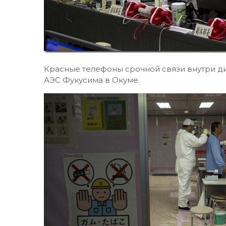
Красные телефоны срочной связи внутри д
АЭС Фукусима в Окуме.