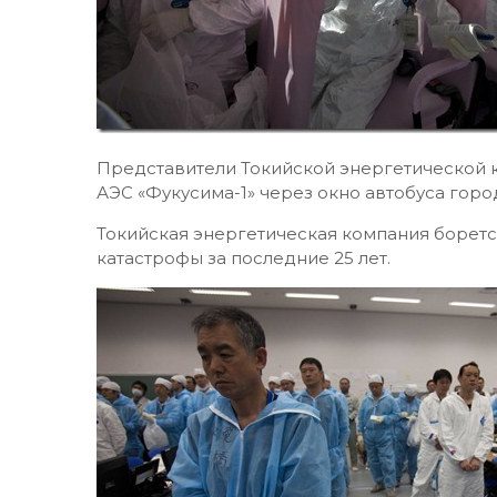
Представители Токийской энергетической 
АЭС «Фукусима-1» через окно автобуса горо
Токийская энергетическая компания борет
катастрофы за последние 25 лет.