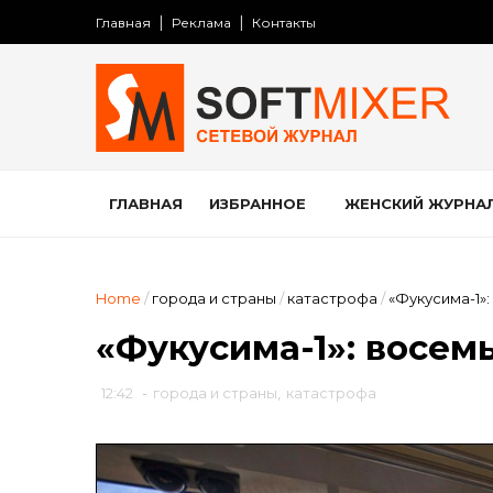
Главная
Реклама
Контакты
ГЛАВНАЯ
ИЗБРАННОЕ
ЖЕНСКИЙ ЖУРНА
Home
/
города и страны
/
катастрофа
/
«Фукусима-1»
«Фукусима-1»: восем
12:42
-
города и страны
,
катастрофа