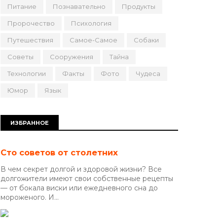
Питание
Познавательно
Продукты
Пророчество
Психология
Путешествия
Самое-Самое
Собаки
Советы
Сооружения
Тайна
Технологии
Факты
Фото
Чудеса
Юмор
Язык
ИЗБРАННОЕ
Сто советов от столетних
В чем секрет долгой и здоровой жизни? Все
долгожители имеют свои собственные рецепты
— от бокала виски или ежедневного сна до
мороженого. И...