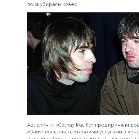
пока убирали ковер.
Авиалинии «Cathay Pacific» предприняли до
«Oasis» пользоваться своими услугами в кон
пьяный дебош на рейсе. Братья Галлахер ста