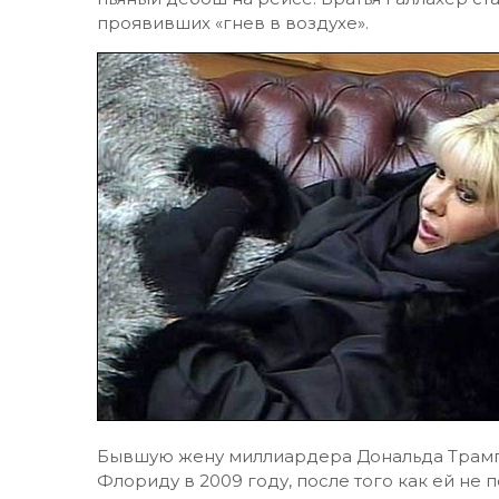
проявивших «гнев в воздухе».
Бывшую жену миллиардера Дональда Трамп
Флориду в 2009 году, после того как ей не 