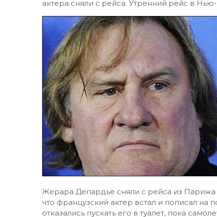
актера сняли с рейса. Утренний рейс в Нью
Жерара Депардье сняли с рейса из Парижа в
что французский актер встал и пописал на п
отказались пускать его в туалет, пока самол