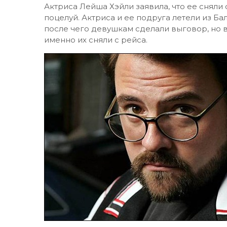
Актриса Лейша Хэйли заявила, что ее сняли с
поцелуй. Актриса и ее подруга летели из Ба
после чего девушкам сделали выговор, но 
именно их сняли с рейса.