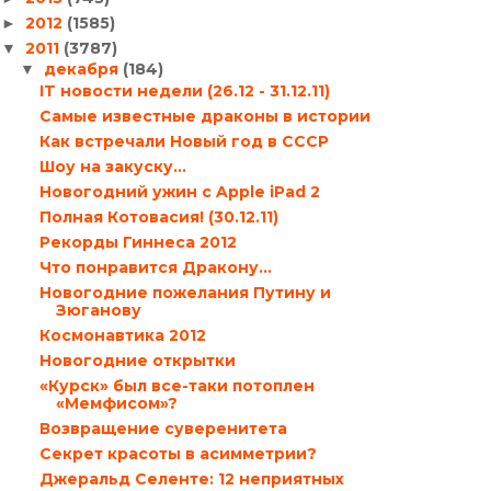
2012
(1585)
►
2011
(3787)
▼
декабря
(184)
▼
IT новости недели (26.12 - 31.12.11)
Самые известные драконы в истории
Как встречали Новый год в СССР
Шоу на закуску…
Новогодний ужин с Apple iPad 2
Полная Котовасия! (30.12.11)
Рекорды Гиннеса 2012
Что понравится Дракону…
Новогодние пожелания Путину и
Зюганову
Космонавтика 2012
Новогодние открытки
«Курск» был все-таки потоплен
«Мемфисом»?
Возвращение суверенитета
Секрет красоты в асимметрии?
Джеральд Селенте: 12 неприятных