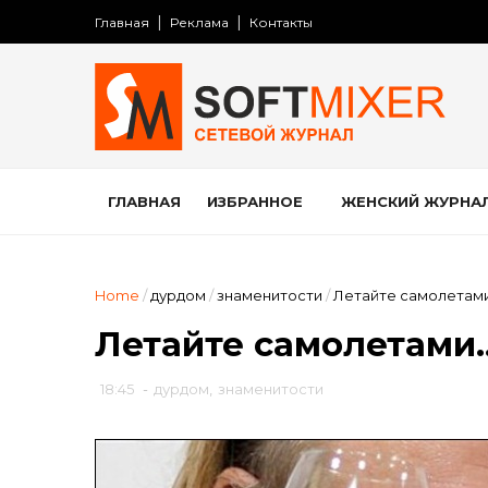
Главная
Реклама
Контакты
ГЛАВНАЯ
ИЗБРАННОЕ
ЖЕНСКИЙ ЖУРНА
Home
/
дурдом
/
знаменитости
/
Летайте самолетам
Летайте самолетами
18:45
-
дурдом
,
знаменитости