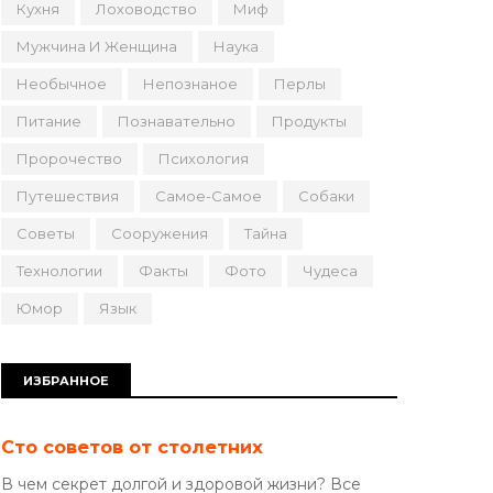
Кухня
Лоховодство
Миф
Мужчина И Женщина
Наука
Необычное
Непознаное
Перлы
Питание
Познавательно
Продукты
Пророчество
Психология
Путешествия
Самое-Самое
Собаки
Советы
Сооружения
Тайна
Технологии
Факты
Фото
Чудеса
Юмор
Язык
ИЗБРАННОЕ
Сто советов от столетних
В чем секрет долгой и здоровой жизни? Все