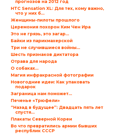
прогнозов на 2012 год
HTC Sensation XL: Для тех, кому важно,
что у них б...
Женщины-пилоты прошлого
Церемония похорон Ким Чен Ира
Это не грязь, это загар…
Байки из парикмахерской
Три не случившиеся войны…
Шесть признаков диктатора
Отрава для народа
О собаках…
Магия инфракрасной фотографии
Новогодние идеи: Как упаковать
подарок
Заграница нам поможет…
Печенье «Трюфели»
“Назад в будущее”: Двадцать пять лет
спустя…
Плакаты Северной Кореи
Во что превратились армии бывших
республик СССР