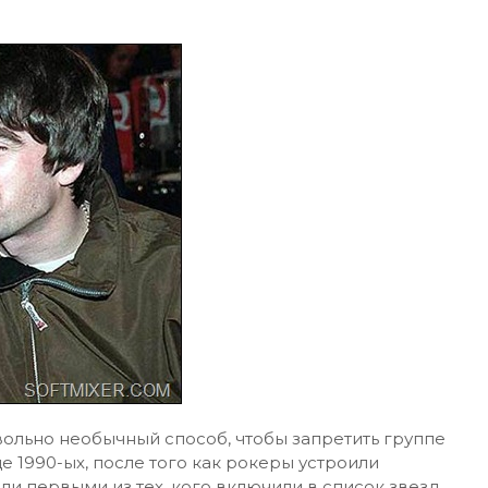
вольно необычный способ, чтобы запретить группе
це 1990-ых, после того как рокеры устроили
ли первыми из тех, кого включили в список звезд,