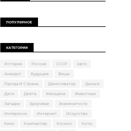
ПОПУЛЯРНОЕ
КАТЕГОРИИ
История
Россия
СССР
Авто
Анекдот
Будущее
Вещи
Города И Страны
Демотиватор
Деньги
Дети
Диета
Женщина
Животные
Загадки
Здоровье
Знаменитости
Интересно
Интернет
Искусство
Кино
Компьютер
Космос
Коты