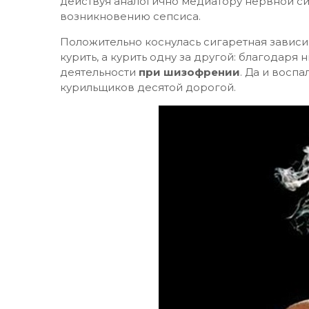
действуя аналогично медиатору нервной си
возникновению сепсиса.
Положительно коснулась сигаретная зависи
курить, а курить одну за другой: благодаря
деятельности
при шизофрении
. Да и восп
курильщиков десятой дорогой.