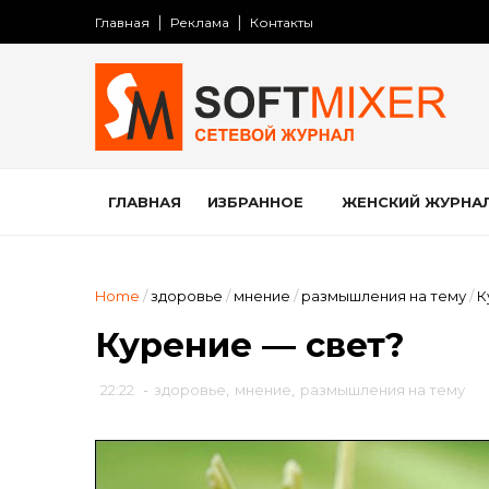
Главная
Реклама
Контакты
ГЛАВНАЯ
ИЗБРАННОЕ
ЖЕНСКИЙ ЖУРНА
Home
/
здоровье
/
мнение
/
размышления на тему
/
К
Курение — свет?
22:22
-
здоровье
,
мнение
,
размышления на тему