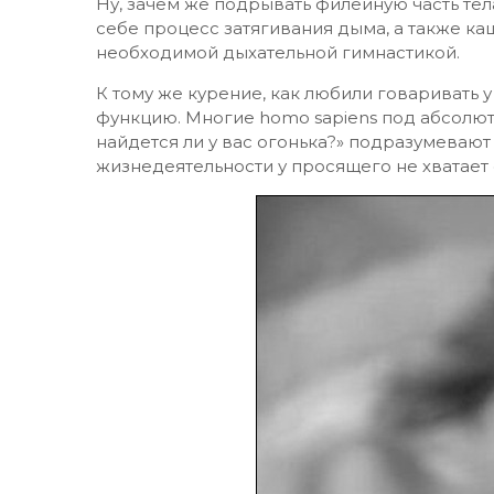
Ну, зачем же подрывать филейную часть тела
себе процесс затягивания дыма, а также ка
необходимой дыхательной гимнастикой.
К тому же курение, как любили говаривать 
функцию. Многие homo sapiens под абсолют
найдется ли у вас огонька?» подразумевают 
жизнедеятельности у просящего не хватает о