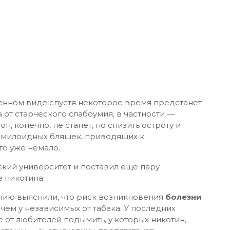
женном виде спустя некоторое время предстанет
 от старческого слабоумия, в частности ―
он, конечно, не станет, но снизить остроту и
амилоидных бляшек, приводящих к
о уже немало.
кий университет и поставил еще пару
 никотина.
ию выяснили, что риск возникновения
болезни
чем у независимых от табака. У последних
е от любителей подымить, у которых никотин,