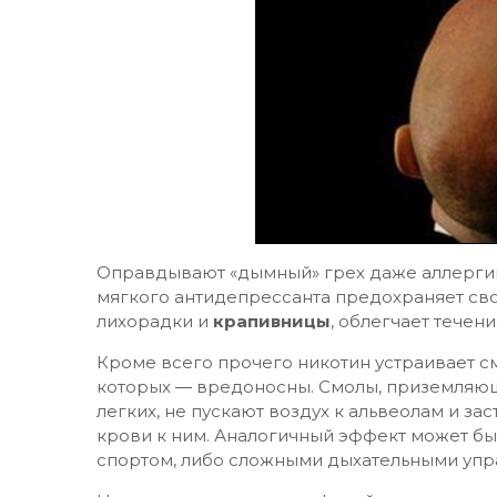
Оправдывают «дымный» грех даже аллергик
мягкого антидепрессанта предохраняет св
лихорадки и
крапивницы
, облегчает течен
Кроме всего прочего никотин устраивает с
которых ― вредоносны. Смолы, приземляю
легких, не пускают воздух к альвеолам и з
крови к ним. Аналогичный эффект может бы
спортом, либо сложными дыхательными уп