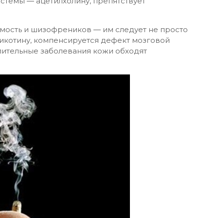
стемы ― ацетилхолину, препятствует
мость и шизофреников ― им следует не просто
 никотину, компенсируется дефект мозговой
алительные заболевания кожи обходят