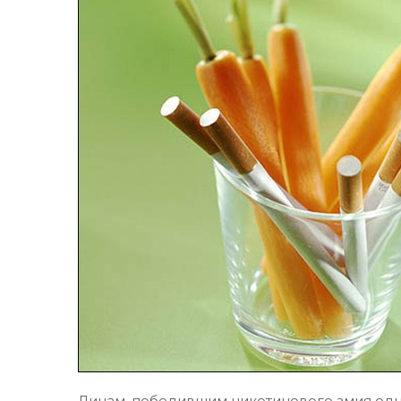
Лицам, победившим никотинового змия одн