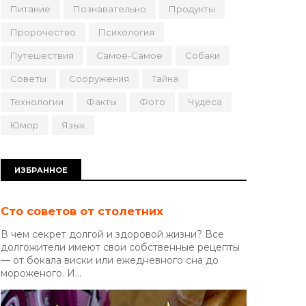
Питание
Познавательно
Продукты
Пророчество
Психология
Путешествия
Самое-Самое
Собаки
Советы
Сооружения
Тайна
Технологии
Факты
Фото
Чудеса
Юмор
Язык
ИЗБРАННОЕ
Сто советов от столетних
В чем секрет долгой и здоровой жизни? Все
долгожители имеют свои собственные рецепты
— от бокала виски или ежедневного сна до
мороженого. И...