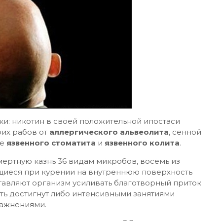
и: никотин в своей положительной ипостаси
оих рабов от
аллергического альвеолита
, сенной
ие
язвенного стоматита
и
язвенного колита
.
мертную казнь 36 видам микробов, восемь из
щиеся при курении на внутреннюю поверхность
аставляют организм усиливать благотворный приток
ть достигнут либо интенсивными занятиями
ражнениями.