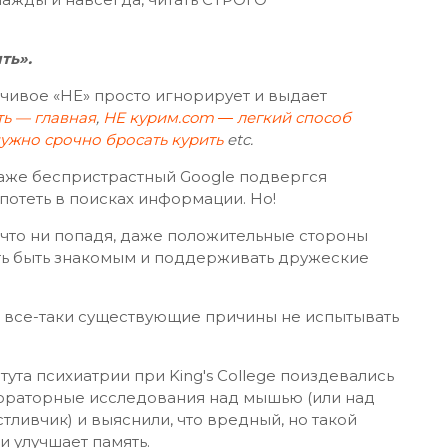
ть».
чивое «НЕ» просто игнорирует и выдает
ть — главная
,
НЕ курим.com ― легкий способ
нужно срочно бросать курить
etc.
 Даже беспристрастный Google подвергся
потеть в поисках информации. Но!
что ни попадя, даже положительные стороны
ть быть знакомым и поддерживать дружеские
о все-таки существующие причины не испытывать
ута психиатрии при King's College поиздевались
бораторные исследования над мышью (или над
стливчик) и выяснили, что вредный, но такой
и улучшает память.