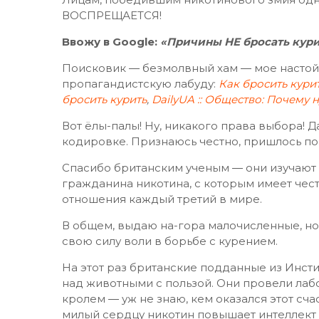
ВОСПРЕЩАЕТСЯ!
Ввожу в Google:
«Причины НЕ бросать кури
Поисковик ― безмолвный хам ― мое настой
пропагандистскую лабуду:
Как бросить кури
бросить курить
,
DailyUA :: Общество: Почему 
Вот ёлы-палы! Ну, никакого права выбора!
кодировке. Признаюсь честно, пришлось по
Спасибо британским ученым ― они изучают 
гражданина никотина, с которым имеет чес
отношения каждый третий в мире.
В общем, выдаю на-гора малочисленные, н
свою силу воли в борьбе с курением.
На этот раз британские подданные из Инстит
над животными с пользой. Они провели ла
кролем ― уж не знаю, кем оказался этот сча
милый сердцу никотин повышает интеллект 