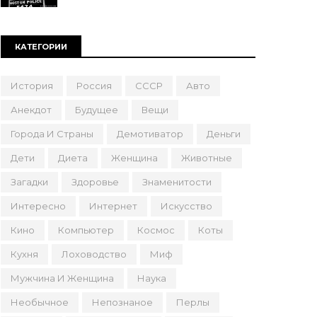
КАТЕГОРИИ
История
Россия
СССР
Авто
Анекдот
Будущее
Вещи
Города И Страны
Демотиватор
Деньги
Дети
Диета
Женщина
Животные
Загадки
Здоровье
Знаменитости
Интересно
Интернет
Искусство
Кино
Компьютер
Космос
Коты
Кухня
Лоховодство
Миф
Мужчина И Женщина
Наука
Необычное
Непознаное
Перлы