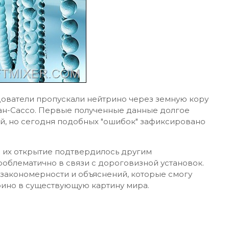
дователи пропускали нейтрино через земную кору
ан-Сассо. Первые полученные данные долгое
й, но сегодня подобных "ошибок" зафиксировано
ы их открытие подтвердилось другим
облематично в связи с дороговизной установок.
 закономерности и объяснений, которые смогу
рино в существующую картину мира.