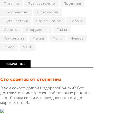
Питание
Познавательно
Продукты
Пророчество
Психология
Путешествия
Самое-Самое
Собаки
Советы
Сооружения
Тайна
Технологии
Факты
Фото
Чудеса
Юмор
Язык
ИЗБРАННОЕ
Сто советов от столетних
В чем секрет долгой и здоровой жизни? Все
долгожители имеют свои собственные рецепты
— от бокала виски или ежедневного сна до
мороженого. И...