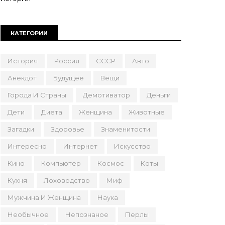
КАТЕГОРИИ
История
Россия
СССР
Авто
Анекдот
Будущее
Вещи
Города И Страны
Демотиватор
Деньги
Дети
Диета
Женщина
Животные
Загадки
Здоровье
Знаменитости
Интересно
Интернет
Искусство
Кино
Компьютер
Космос
Коты
Кухня
Лоховодство
Миф
Мужчина И Женщина
Наука
Необычное
Непознаное
Перлы