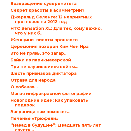
Возвращение суверенитета
Секрет красоты в асимметрии?
Джеральд Селенте: 12 неприятных
прогнозов на 2012 год
HTC Sensation XL: Для тех, кому важно,
что у них б...
Женщины-пилоты прошлого
Церемония похорон Ким Чен Ира
Это не грязь, это загар…
Байки из парикмахерской
Три не случившиеся войны…
Шесть признаков диктатора
Отрава для народа
О собаках…
Магия инфракрасной фотографии
Новогодние идеи: Как упаковать
подарок
Заграница нам поможет…
Печенье «Трюфели»
“Назад в будущее”: Двадцать пять лет
спустя…