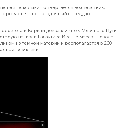
 нашей Галактики подвергается воздействию
скрывается этот загадочный сосед, до
верситета в Беркли доказали, что у Млечного Пути
которую назвали Галактика Икс. Ее масса — около
еликом из темной материи и располагается в 260-
родной Галактики.