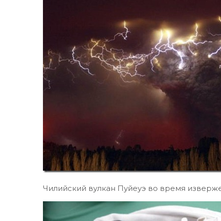
Чилийский вулкан Пуйеуэ во время изверж