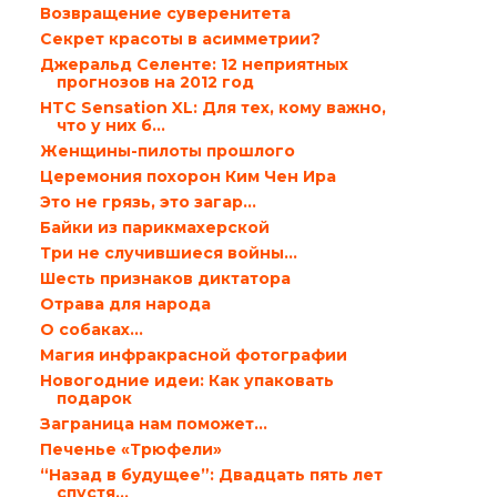
Возвращение суверенитета
Секрет красоты в асимметрии?
Джеральд Селенте: 12 неприятных
прогнозов на 2012 год
HTC Sensation XL: Для тех, кому важно,
что у них б...
Женщины-пилоты прошлого
Церемония похорон Ким Чен Ира
Это не грязь, это загар…
Байки из парикмахерской
Три не случившиеся войны…
Шесть признаков диктатора
Отрава для народа
О собаках…
Магия инфракрасной фотографии
Новогодние идеи: Как упаковать
подарок
Заграница нам поможет…
Печенье «Трюфели»
“Назад в будущее”: Двадцать пять лет
спустя…