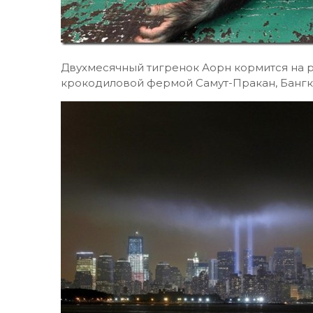
Двухмесячный тигренок Аорн кормится на р
крокодиловой фермой Самут-Пракан, Бангк