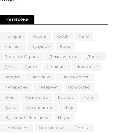
КАТЕГОРИИ
История
Россия
СССР
Авто
Анекдот
Будущее
Вещи
Города И Страны
Демотиватор
Деньги
Дети
Диета
Женщина
Животные
Загадки
Здоровье
Знаменитости
Интересно
Интернет
Искусство
Кино
Компьютер
Космос
Коты
Кухня
Лоховодство
Миф
Мужчина И Женщина
Наука
Необычное
Непознаное
Перлы