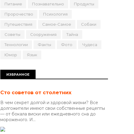
Питание
Познавательно
Продукты
Пророчество
Психология
Путешествия
Самое-Самое
Собаки
Советы
Сооружения
Тайна
Технологии
Факты
Фото
Чудеса
Юмор
Язык
ИЗБРАННОЕ
Сто советов от столетних
В чем секрет долгой и здоровой жизни? Все
долгожители имеют свои собственные рецепты
— от бокала виски или ежедневного сна до
мороженого. И...