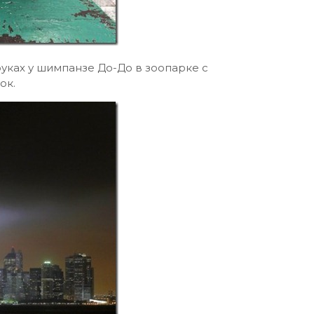
уках у шимпанзе До-До в зоопарке с
ок.