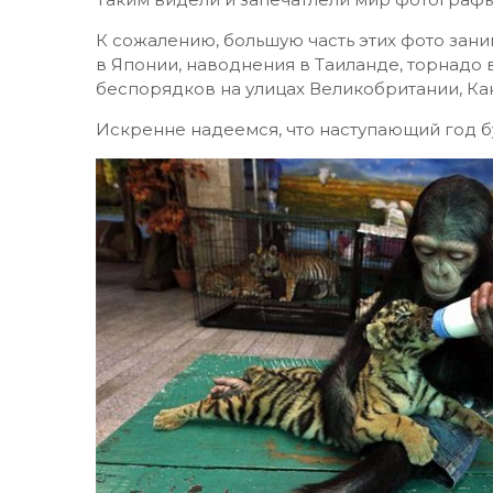
К сожалению, большую часть этих фото зан
в Японии, наводнения в Таиланде, торнадо 
беспорядков на улицах Великобритании, Ка
Искренне надеемся, что наступающий год б