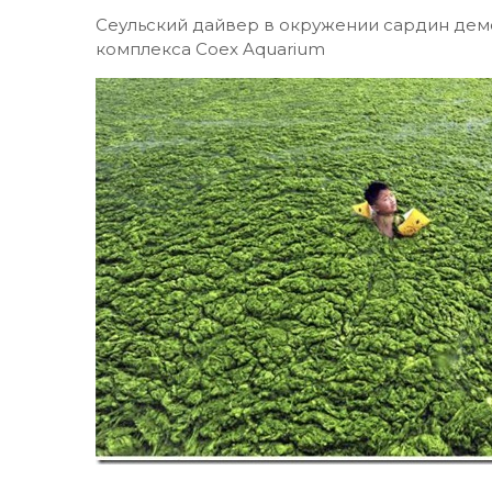
Сеульский дайвер в окружении сардин дем
комплекса Coex Aquarium