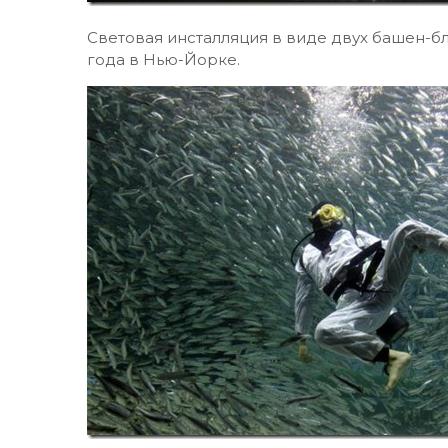
Световая инсталляция в виде двух башен-бл
года в Нью-Йорке.