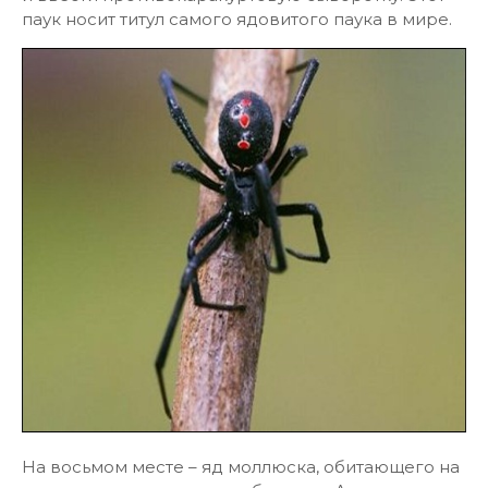
паук носит титул самого ядовитого паука в мире.
На восьмом месте – яд моллюска, обитающего на