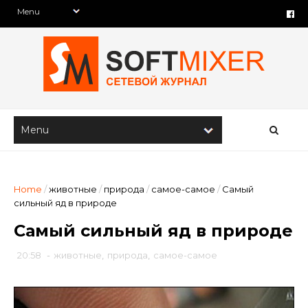
Home
/
животные
/
природа
/
самое-самое
/
Самый
сильный яд в природе
Самый сильный яд в природе
20:58
-
животные
,
природа
,
самое-самое