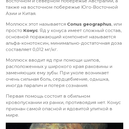
восточном и северном побережье Австралии, а
также на восточном побережье Юго-Восточной
Азии и Китая.
Моллюск этот называется
Conus geographus
, или
просто
Конус
. Яд у конуса имеет сложный состав,
основной поражающий компонент называется
альфа-конотоксин, минимально-достаточная доза
составляет 0,012 мг/кг.
Моллюск вводит яд при помощи шипов,
расположенных у широкого края раковины и
заменяющих ему зубы. При уколе возникает
очень сильная боль, сердцебиение, одышка,
иногда паралич и потеря сознания.
Первая помощь состоит в обильном
кровопускании из ранки, противоядия нет. Конус
признан самой опасной и ядовитой улиткой в
мире.