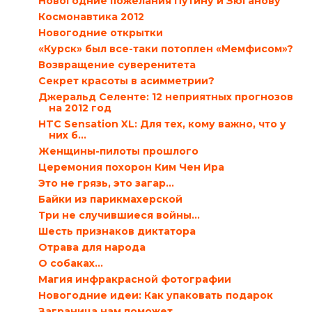
Новогодние пожелания Путину и Зюганову
Космонавтика 2012
Новогодние открытки
«Курск» был все-таки потоплен «Мемфисом»?
Возвращение суверенитета
Секрет красоты в асимметрии?
Джеральд Селенте: 12 неприятных прогнозов
на 2012 год
HTC Sensation XL: Для тех, кому важно, что у
них б...
Женщины-пилоты прошлого
Церемония похорон Ким Чен Ира
Это не грязь, это загар…
Байки из парикмахерской
Три не случившиеся войны…
Шесть признаков диктатора
Отрава для народа
О собаках…
Магия инфракрасной фотографии
Новогодние идеи: Как упаковать подарок
Заграница нам поможет…