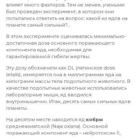
влияет много факторов. Тем не менее, учеными
был проведен эксперимент, в котором они
попытались ответить на вопрос: какой из ядов на
планете самый сильный?…
В этом эксперименте оценивалась минимально-
достаточная доза основного поражающего
компонента яда, необходимая для
гарантированной гибели жертвы.
Эту дозу обозначили как DL (латинское dosis
letalis), измеряется она в миллиграммах яда на
килограмм массы тела подопытного животного. В
качестве подопытных животных использовались
лабораторные мыши, яд вводился
внутримышечно. Итак, десять самых сильных ядов
планеты.
На десятом месте находится яд
кобры
среднеазиатской (Naja oxianа). Основной
поражающий компонент яда – нейротоксин II,