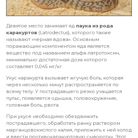
Девятое место занимает яд
паука из рода
каракуртов
(Latrodectus), которого также
называют «черная вдова». Основным
поражающим компонентом яда является
вещество под названием альфа-латротоксин,
минимально-достаточная доза которого
составляет 0,045 мг/кг.
Укус каракурта вызывает жгучую боль, которая
через несколько минут распространяется по
всему телу. У пострадавшего резко учащается
пульс, появляется одышка, головокружение,
головная боль, рвота.
При укусе необходимо обездвижить
пострадавшего, обработать ранку раствором
марганцовокислого калия, приложить к ней холод
и ввести противокаракуртовую сыворотку. Этот