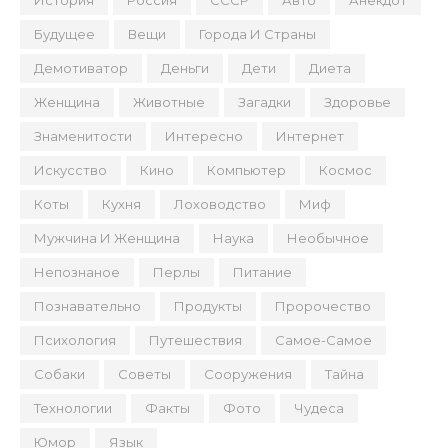
История
Россия
СССР
Авто
Анекдот
Будущее
Вещи
Города И Страны
Демотиватор
Деньги
Дети
Диета
Женщина
Животные
Загадки
Здоровье
Знаменитости
Интересно
Интернет
Искусство
Кино
Компьютер
Космос
Коты
Кухня
Лоховодство
Миф
Мужчина И Женщина
Наука
Необычное
Непознаное
Перлы
Питание
Познавательно
Продукты
Пророчество
Психология
Путешествия
Самое-Самое
Собаки
Советы
Сооружения
Тайна
Технологии
Факты
Фото
Чудеса
Юмор
Язык