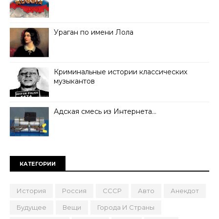
Ураган по имени Лола
Криминальные истории классических
музыкантов
Адская смесь из Интернета…
КАТЕГОРИИ
История
Россия
СССР
Авто
Анекдот
Будущее
Вещи
Города И Страны