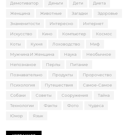
Демотиватор
Деньги
Дети
Диета
Женщина
Животные
Загадки
Здоровье
Знаменитости
Интересно
Интернет
Искусство
Кино
Компьютер
Космос
Коты
Кухня
Лоховодство
Миф
Мужчина И Женщина
Наука
Необычное
Непознаное
Перлы
Питание
Познавательно
Продукты
Пророчество
Психология
Путешествия
Самое-Самое
Собаки
Советы
Сооружения
Тайна
Технологии
Факты
Фото
Чудеса
Юмор
Язык