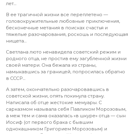
лет...
В ее трагичной жизни все переплетено —
головокружительные любовные приключения,
бесконечные метания в поисках счастья и
тяжелые разочарования, роскошь и последующая
нищета...
Светлана люто ненавидела советский режим и
родного отца, не простив ему загубленной жизни
своей матери. Она бежала из страны,
намыкавшись за границей, попросилась обратно
в СССР...
А затем, окончательно разочаровавшись в
советской жизни, опять покинула страну.
Написала об отце жестокие мемуары. С
сарказмом называла себя Павликом Морозовым,
а меж тем и сама оказалась «в шкуре» отца — сын
Иосиф (от первого брака с бывшим
однокашником Григорием Морозовым) и