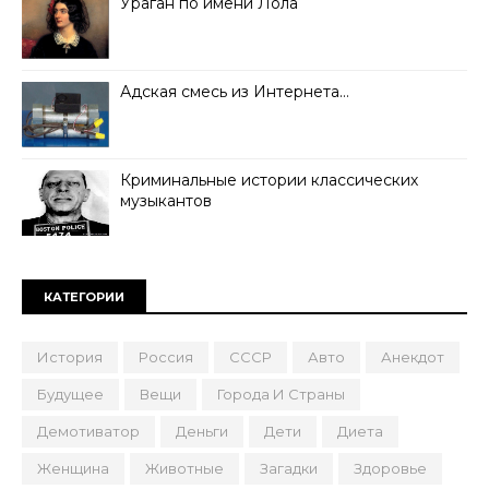
Ураган по имени Лола
Адская смесь из Интернета…
Криминальные истории классических
музыкантов
КАТЕГОРИИ
История
Россия
СССР
Авто
Анекдот
Будущее
Вещи
Города И Страны
Демотиватор
Деньги
Дети
Диета
Женщина
Животные
Загадки
Здоровье