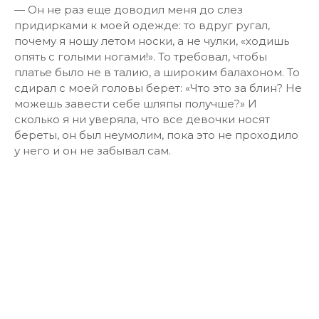
— Он не раз еще доводил меня до слез
придирками к моей одежде: то вдруг ругал,
почему я ношу летом носки, а не чулки, «ходишь
опять с голыми ногами!». То требовал, чтобы
платье было не в талию, а широким балахоном. То
сдирал с моей головы берет: «Что это за блин? Не
можешь завести себе шляпы получше?» И
сколько я ни уверяла, что все девочки носят
береты, он был неумолим, пока это не проходило
у него и он не забывал сам.