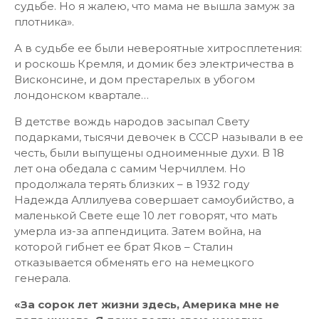
судьбе. Но я жалею, что мама не вышла замуж за
плотника».
А в судьбе ее были невероятные хитросплетения:
и роскошь Кремля, и домик без электричества в
Висконсине, и дом престарелых в убогом
лондонском квартале…
В детстве вождь народов засыпал Свету
подарками, тысячи девочек в СССР называли в ее
честь, были выпущены одноименные духи. В 18
лет она обедала с самим Черчиллем. Но
продолжала терять близких – в 1932 году
Надежда Аллилуева совершает самоубийство, а
маленькой Свете еще 10 лет говорят, что мать
умерла из-за аппендицита. Затем война, на
которой гибнет ее брат Яков – Сталин
отказывается обменять его на немецкого
генерала.
«За сорок лет жизни здесь, Америка мне не