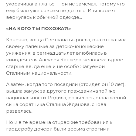
укорачивала платье — он не замечал, потому что
ему было уже совсем не до того. И вскоре я
вернулась к обычной одежде...
«НА КОГО ТЫ ПОХОЖА?!»
Конечно, когда Светлана выросла, она отплатила
своему папеньке за детско-юношеские
унижения: в семнадцать лет влюбилась в
кинодеятеля Алексея Каплера, человека вдвое
старше ее, да еще и не особо жалуемой
Сталиным национальности.
А затем, когда того посадили (отсидел он 10 лет),
вышла замуж за другого гражданина той же
национальности. Родила, развелась, стала женой
сына соратника Сталина Жданова, снова
развелась…
Но и в те времена отцовские требования к
гардеробу дочери были весьма строгими: