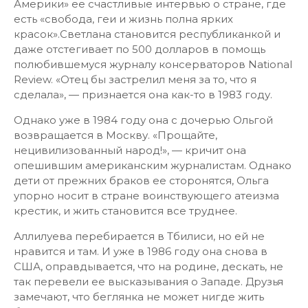
Америки» ее счастливые интервью о стране, где
есть «свобода, геи и жизнь полна ярких
красок».Светлана становится республиканкой и
даже отстегивает по 500 долларов в помощь
полюбившемуся журналу консерваторов National
Review. «Отец бы застрелил меня за то, что я
сделала», — признается она как-то в 1983 году.
Однако уже в 1984 году она с дочерью Ольгой
возвращается в Москву. «Прощайте,
нецивилизованный народ!», — кричит она
опешившим американским журналистам. Однако
дети от прежних браков ее сторонятся, Ольга
упорно носит в стране воинствующего атеизма
крестик, и жить становится все труднее.
Аллилуева перебирается в Тбилиси, но ей не
нравится и там. И уже в 1986 году она снова в
США, оправдывается, что на родине, дескать, не
так перевели ее высказывания о Западе. Друзья
замечают, что беглянка не может нигде жить