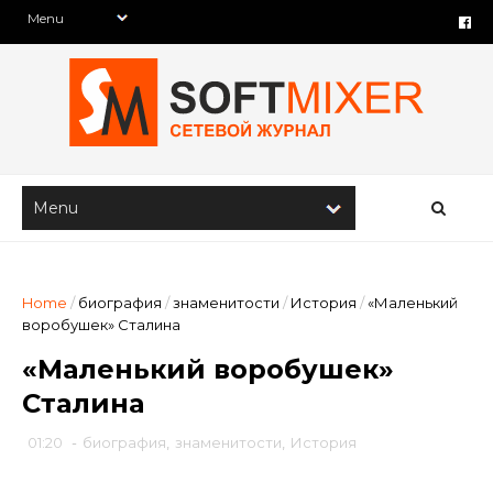
Home
/
биография
/
знаменитости
/
История
/
«Маленький
воробушек» Сталина
«Маленький воробушек»
Сталина
01:20
-
биография
,
знаменитости
,
История