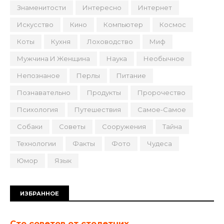
Знаменитости
Интересно
Интернет
Искусство
Кино
Компьютер
Космос
Коты
Кухня
Лоховодство
Миф
Мужчина И Женщина
Наука
Необычное
Непознаное
Перлы
Питание
Познавательно
Продукты
Пророчество
Психология
Путешествия
Самое-Самое
Собаки
Советы
Сооружения
Тайна
Технологии
Факты
Фото
Чудеса
Юмор
Язык
ИЗБРАННОЕ
Сто советов от столетних