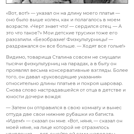
«Вот, вот!» — указал он на длину моего платья —
оно было выше колен, как и полагалось в моем
возрасте. «Черт знает что! — сердился отец. — А
это что такое?» Мои детские трусики тоже его
разозлили. «Безобразие! Физкультурницы! —
раздражался он все больше. — Ходят все голые!»
Видимо, товарища Сталина совсем не смущали
тысячи физкультурниц на парадах, а в быту он
проявлял весьма консервативные взгляды. Более
того, он давал «руководящие указания»
относительно длины платьев и покроя шаровар.
Снова слово настрадавшейся от отца в детстве и
юности дочери вождя:
— Затем он отправился в свою комнату и вынес
оттуда две свои нижние рубашки из батиста.
«Идем!» — сказал он мне. «Вот, няня, — сказал он
моей няне, на лице которой не отразилось
удивления, — вот, сшейте ей сами шаровары,