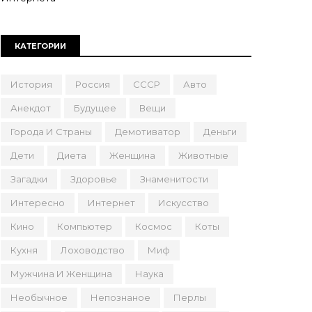
КАТЕГОРИИ
История
Россия
СССР
Авто
Анекдот
Будущее
Вещи
Города И Страны
Демотиватор
Деньги
Дети
Диета
Женщина
Животные
Загадки
Здоровье
Знаменитости
Интересно
Интернет
Искусство
Кино
Компьютер
Космос
Коты
Кухня
Лоховодство
Миф
Мужчина И Женщина
Наука
Необычное
Непознаное
Перлы