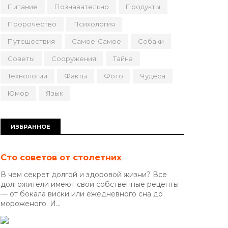
Питание
Познавательно
Продукты
Пророчество
Психология
Путешествия
Самое-Самое
Собаки
Советы
Сооружения
Тайна
Технологии
Факты
Фото
Чудеса
Юмор
Язык
ИЗБРАННОЕ
Сто советов от столетних
В чем секрет долгой и здоровой жизни? Все
долгожители имеют свои собственные рецепты
— от бокала виски или ежедневного сна до
мороженого. И...