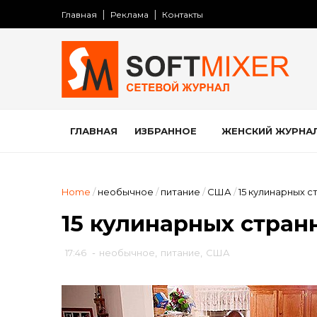
Главная
Реклама
Контакты
ГЛАВНАЯ
ИЗБРАННОЕ
ЖЕНСКИЙ ЖУРНА
Home
/
необычное
/
питание
/
США
/
15 кулинарных 
15 кулинарных стран
17:46
-
необычное
,
питание
,
США