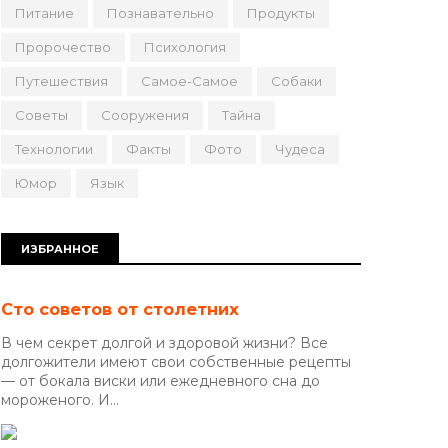
Питание
Познавательно
Продукты
Пророчество
Психология
Путешествия
Самое-Самое
Собаки
Советы
Сооружения
Тайна
Технологии
Факты
Фото
Чудеса
Юмор
Язык
ИЗБРАННОЕ
Сто советов от столетних
В чем секрет долгой и здоровой жизни? Все
долгожители имеют свои собственные рецепты
— от бокала виски или ежедневного сна до
мороженого. И...