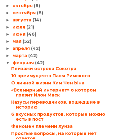
октября
(6)
►
сентября
(8)
►
августа
(14)
►
июля
(21)
►
июня
(46)
►
мая
(52)
►
апреля
(42)
►
марта
(42)
►
февраля
(42)
▼
Пейзажи острова Сокотра
10 преимуществ Папы Римского
О личной жизни Ким Чен Ына
«Всемирный интернет» о котором
грезит Илон Маск
Казусы переводчиков, вошедшие в
историю
6 вкусных продуктов, которые можно
есть в пост
Феномен племени Хунза
Простые вопросы, на которые нет
ответов