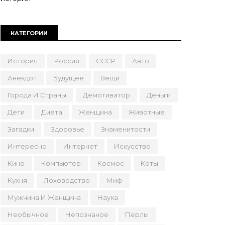
КАТЕГОРИИ
История
Россия
СССР
Авто
Анекдот
Будущее
Вещи
Города И Страны
Демотиватор
Деньги
Дети
Диета
Женщина
Животные
Загадки
Здоровье
Знаменитости
Интересно
Интернет
Искусство
Кино
Компьютер
Космос
Коты
Кухня
Лоховодство
Миф
Мужчина И Женщина
Наука
Необычное
Непознаное
Перлы