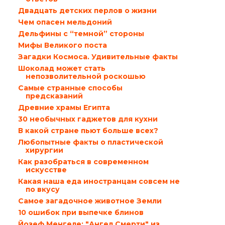
Двадцать детских перлов о жизни
Чем опасен мельдоний
Дельфины с “темной” стороны
Мифы Великого поста
Загадки Космоса. Удивительные факты
Шоколад может стать
непозволительной роскошью
Самые странные способы
предсказаний
Древние храмы Египта
30 необычных гаджетов для кухни
В какой стране пьют больше всех?
Любопытные факты о пластической
хирургии
Как разобраться в современном
искусстве
Какая наша еда иностранцам совсем не
по вкусу
Самое загадочное животное Земли
10 ошибок при выпечке блинов
Йозеф Менгеле: "Ангел Смерти" из