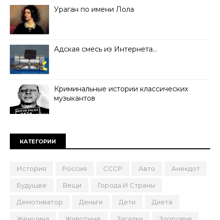
Ураган по имени Лола
Адская смесь из Интернета…
Криминальные истории классических
музыкантов
КАТЕГОРИИ
История
Россия
СССР
Авто
Анекдот
Будущее
Вещи
Города И Страны
Демотиватор
Деньги
Дети
Диета
Женщина
Животные
Загадки
Здоровье