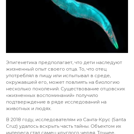
Эпигенетика предполагает, что дети наследуют
жизненный опыт своего отца. То, что отец
употреблял в пищу или испытывал в среде,
окружавшей его, может повлиять на биологию
несколько поколений. Существование отцовских
«жизненных воспоминаний» получило
подтверждение в ряде исследований на
животных и людях.
В 2018 году, исследователям из Санта-Крус (Santa
Cruz) удалось вскрыть часть тайны. Объектом их
интереса стал самец круглого червя. Точнее,