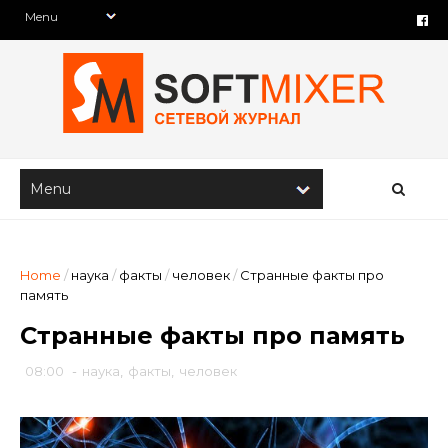
Home
/
наука
/
факты
/
человек
/
Странные факты про
память
Странные факты про память
08:00
-
наука
,
факты
,
человек