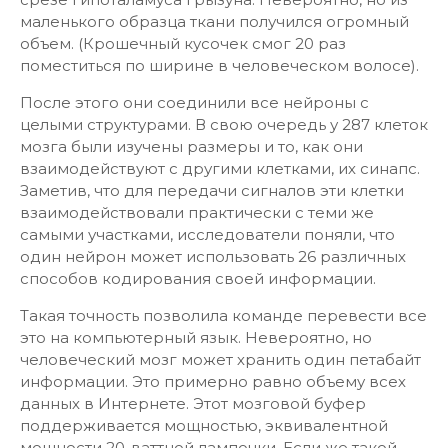
маленького образца ткани получился огромный
объем. (Крошечный кусочек смог 20 раз
поместиться по ширине в человеческом волосе).
После этого они соединили все нейроны с
целыми структурами. В свою очередь у 287 клеток
мозга были изучены размеры и то, как они
взаимодействуют с другими клетками, их синапс.
Заметив, что для передачи сигналов эти клетки
взаимодействовали практически с теми же
самыми участками, исследователи поняли, что
один нейрон может использовать 26 различных
способов кодирования своей информации.
Такая точность позволила команде перевести все
это на компьютерный язык. Невероятно, но
человеческий мозг может хранить один петабайт
информации. Это примерно равно объему всех
данных в Интернете. Этот мозговой буфер
поддерживается мощностью, эквивалентной
мощности 20-ваттной лампочки. Если же такой