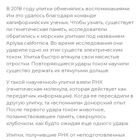
В 2018 году улитки обменялись воспоминаниями.
Им это удалось благодаря команде
калифорнийских ученых. Чтобы узнать, существует
ли генетическая память, исследователи
обратились к морским улиткам под названием
Aplysia californica. Во время исследования они
ударили одно из этих существ электрическим
током. Улитка быстро втянула свои мясистые
отростки. Повторяющиеся удары током научили
существо держать их втянутыми дольше.
У такой «наученной» улитки взяли РНК
(генетическая молекула, которая действует как
передатчик информации). Когда ее пересадили в
другую улитку, та «вспомнила» донорский опыт.
После первого удара током животное,
позаимствовавшее память, свернулось
клубочком, как будто ожидая еще одного удара.
Улитки, получившие РНК от неподготовленных