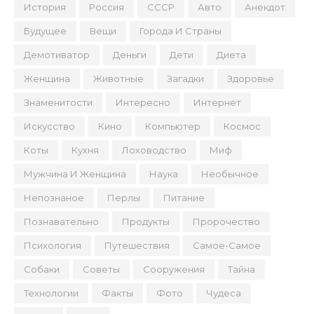
История
Россия
СССР
Авто
Анекдот
Будущее
Вещи
Города И Страны
Демотиватор
Деньги
Дети
Диета
Женщина
Животные
Загадки
Здоровье
Знаменитости
Интересно
Интернет
Искусство
Кино
Компьютер
Космос
Коты
Кухня
Лоховодство
Миф
Мужчина И Женщина
Наука
Необычное
Непознаное
Перлы
Питание
Познавательно
Продукты
Пророчество
Психология
Путешествия
Самое-Самое
Собаки
Советы
Сооружения
Тайна
Технологии
Факты
Фото
Чудеса