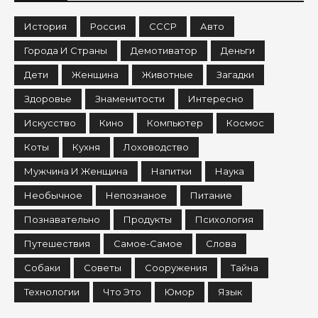
История
Россия
СССР
Авто
Города И Страны
Демотиватор
Деньги
Дети
Женщина
Животные
Загадки
Здоровье
Знаменитости
Интересно
Искусство
Кино
Компьютер
Космос
Коты
Кухня
Лоховодство
Мужчина И Женщина
Напитки
Наука
Необычное
Непознаное
Питание
Познавательно
Продукты
Психология
Путешествия
Самое-Самое
Слова
Собаки
Советы
Сооружения
Тайна
Технологии
Что Это
Юмор
Язык