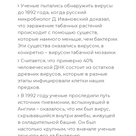
Ученые пытались обнаружить вирусы
до 1892 года, когда русский
микробиолог Д. Ивановский доказал,
что заражение табачных растений
происходит с помощью существ,
которые намного меньше, чем бактерии.
Эти существа оказались вирусом, а
конкретно – вирусом табачной мозаики.
Считается, что примерно 40%
человеческой ДНК состоит из остатков
древних вирусов, которые в разные
этапы инфицировали клетки наших
предков.
В 1992 году ученые проследили путь
источник пневмонии, вспыхнувшей в
Англии – оказалось, что им был вирус,
скрывавшийся внутри амебы, живущей
в охладительной башне. Он был
настолько крупным, что вначале ученые
приняли его за бактерию.