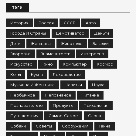
ТЭГИ
История
Россия
СССР
Авто
Города И Страны
Демотиватор
Деньги
Дети
Женщина
Животные
Загадки
Здоровье
Знаменитости
Интересно
Искусство
Кино
Компьютер
Космос
Коты
Кухня
Лоховодство
Мужчина И Женщина
Напитки
Наука
Необычное
Непознаное
Питание
Познавательно
Продукты
Психология
Путешествия
Самое-Самое
Слова
Собаки
Советы
Сооружения
Тайна