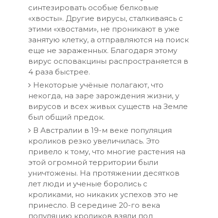
синтезировать особые белковые
«хвосты». Другие вирусы, сталкиваясь с
этими «хвостами», не проникают в уже
занятую клетку, а отправляются на поиск
еще не зараженных. Благодаря этому
вирус осповакцины распространяется в
4 раза быстрее.
Некоторые учёные полагают, что
некогда, на заре зарождения жизни, у
вирусов и всех живых существ на Земле
был общий предок.
В Австралии в 19-м веке популяция
кроликов резко увеличилась. Это
привело к тому, что многие растения на
этой огромной территории были
уничтожены. На протяжении десятков
лет люди и ученые боролись с
кроликами, но никаких успехов это не
принесло. В середине 20-го века
популяцию кроликов взяли под