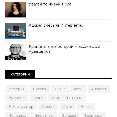
Ураган по имени Лола
Адская смесь из Интернета…
Криминальные истории классических
музыкантов
КАТЕГОРИИ
История
Россия
СССР
Авто
Анекдот
Будущее
Вещи
Города И Страны
Демотиватор
Деньги
Дети
Диета
Женщина
Животные
Загадки
Здоровье