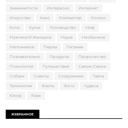
Знаменитости
Интересно
Интернет
Искусство
Кино
Компьютер
Космос
Коты
Кухня
Лоховодство
Миф
Мужчина И Женщина
Наука
Необычное
Непознаное
Перлы
Питание
Познавательно
Продукты
Пророчество
Психология
Путешествия
Самое-Самое
Собаки
Советы
Сооружения
Тайна
Технологии
Факты
Фото
Чудеса
Юмор
Язык
ИЗБРАННОЕ