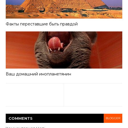
Факты переставшие быть правдой
Ваш домашний инопланетянин
COMMENT
S
BLOGGER