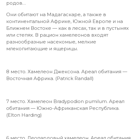
родов…
Они обитают на Мадагаскаре, а также в
континентальной Африке, Южной Европе и на
Ближнем Востоке — как в лесах, так и в пустынях
или степях. В рацион хамелеонов входят
разнообразные насекомые, мелкие
млекопитающие и ящерицы.
8 место. Хамелеон Джексона. Ареал обитания —
Восточная Африка. (Patrick Randall)
7 место. Хамелеон Bradypodion pumilum. Ареал
обитания — Южно-Африканская Республика.
(Elton Harding)
6 место. Леопардовый хамелеон. Ареал обитания