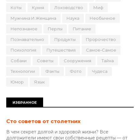
Коты
Кухня
Лоховодство
Миф
Мужчина И Женщина
Наука
Необычное
Непознаное
Перлы
Питание
Познавательно
Продукты
Пророчество
Психология
Путешествия
Самое-Самое
Собаки
Советы
Сооружения
Тайна
Технологии
Факты
Фото
Чудеса
Юмор
Язык
ИЗБРАННОЕ
Сто советов от столетних
В чем секрет долгой и здоровой жизни? Все
долгожители имеют свои собственные рецепты — от