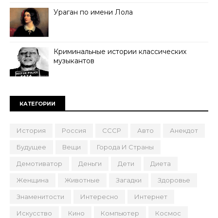
Ураган по имени Лола
Криминальные истории классических
музыкантов
КАТЕГОРИИ
История
Россия
СССР
Авто
Анекдот
Будущее
Вещи
Города И Страны
Демотиватор
Деньги
Дети
Диета
Женщина
Животные
Загадки
Здоровье
Знаменитости
Интересно
Интернет
Искусство
Кино
Компьютер
Космос