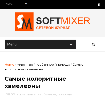
Home
/
животные
/
необычное
/
природа
/
Самые
колоритные хамелеоны
Самые колоритные
хамелеоны
08:00
-
животные
,
необычное
,
природа