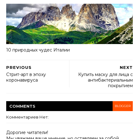
10 природных чудес Италии
PREVIOUS
NEXT
Стрит-арт в эпоху
Купить маску для лица с
коронавируса
антибактериальным
покрытием
COMMENT
S
BLOGGER
Комментариев Нет:
Дорогие читатели!
Мы уважаем ваше мнение, но оставляем за собой