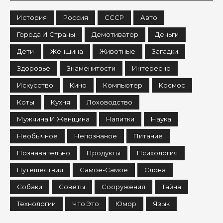
История
Россия
СССР
Авто
Города И Страны
Демотиватор
Деньги
Дети
Женщина
Животные
Загадки
Здоровье
Знаменитости
Интересно
Искусство
Кино
Компьютер
Космос
Коты
Кухня
Лоховодство
Мужчина И Женщина
Напитки
Наука
Необычное
Непознаное
Питание
Познавательно
Продукты
Психология
Путешествия
Самое-Самое
Слова
Собаки
Советы
Сооружения
Тайна
Технологии
Что Это
Юмор
Язык