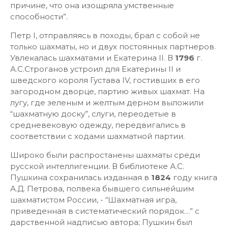
причине, что она изощряла умственные
способности”.
Петр I, отправляясь в походы, брал с собой не
только шахматы, но и двух постоянных партнеров.
Увлекалась шахматами и Екатерина II. В
1796
г.
А.С.Строганов устроил для Екатерины II и
шведского короля Густава IV, гостивших в его
загородном дворце, партию живых шахмат. На
лугу, где зеленым и желтым дерном выложили
“шахматную доску”, слуги, переодетые в
средневековую одежду, передвигались в
соответствии с ходами шахматной партии.
Широко были распростанены шахматы среди
русской интеллигенции. В библиотеке А.С.
Пушкина сохранилась изданная в
1824
году книга
А.Д. Петрова, полвека бывшего сильнейшим
шахматистом России, - “Шахматная игра,
приведенная в систематический порядок…” с
дарственной надписью автора; Пушкин был