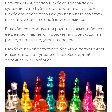
испытаниями, создав шахбокс. Голландский
художник Ипе Рубингстал родоначальником
шахбокса, после того как увидел идею сочетать
шахматы и бокс в одной книге-комиксе.
В шахбоксе чередуются раунды шахмат и бокса и
ее девизом является «Сражения происходят на
ринге, а войны ведутся на доске».
Шахбокс приобретает все большую популярность
и находится под управлением Всемирной
организации шахбокса.