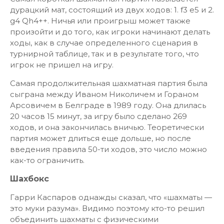
дурацкий мат, состоящий из двух ходов: 1. f3 e5 и 2.
g4 Qh4++. Ничья или проигрыш может также
произойти и до того, как игроки начинают делать
ходы, как в случае определенного сценария в
турнирной таблице, так и в результате того, что
игрок не пришел на игру.
Самая продолжительная шахматная партия была
сыграна между Иваном Николичем и Гораном
Арсовичем в Белграде в 1989 году. Она длилась
20 часов 15 минут, за игру было сделано 269
ходов, и она закончилась вничью. Теоретически
партия может длиться еще дольше, но после
введения правила 50-ти ходов, это число можно
как-то ограничить.
Шахбокс
Гарри Каспаров однажды сказал, что «шахматы —
это муки разума». Видимо поэтому кто-то решил
объединить шахматы с физическими