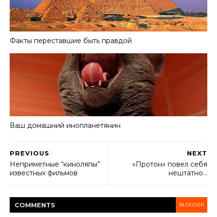
Факты переставшие быть правдой
Ваш домашний инопланетянин
PREVIOUS
NEXT
Неприметные “киноляпы”
«Протон» повел себя
известных фильмов
нештатно…
COMMENT
S
BLOGGER