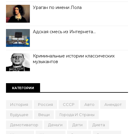
Ураган по имени Лола
Адская смесь из Интернета…
Криминальные истории классических
музыкантов
КАТЕГОРИИ
История
Россия
СССР
Авто
Анекдот
Будущее
Вещи
Города И Страны
Демотиватор
Деньги
Дети
Диета