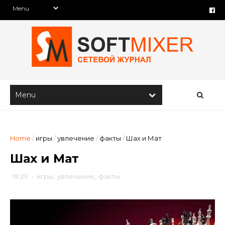
Home
/
игры
/
увлечение
/
факты
/
Шах и Мат
Шах и Мат
19:29
-
игры
,
увлечение
,
факты