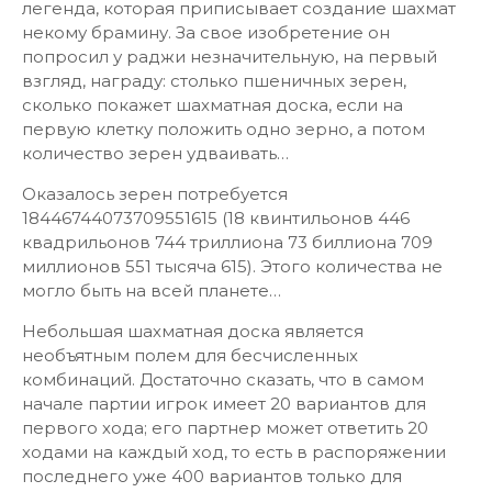
легенда, которая приписывает создание шахмат
некому брамину. За свое изобретение он
попросил у раджи незначительную, на первый
взгляд, награду: столько пшеничных зерен,
сколько покажет шахматная доска, если на
первую клетку положить одно зерно, а потом
количество зерен удваивать…
Оказалось зерен потребуется
18446744073709551615 (18 квинтильонов 446
квадрильонов 744 триллиона 73 биллиона 709
миллионов 551 тысяча 615). Этого количества не
могло быть на всей планете…
Небольшая шахматная доска является
необъятным полем для бесчисленных
комбинаций. Достаточно сказать, что в самом
начале партии игрок имеет 20 вариантов для
первого хода; его партнер может ответить 20
ходами на каждый ход, то есть в распоряжении
последнего уже 400 вариантов только для