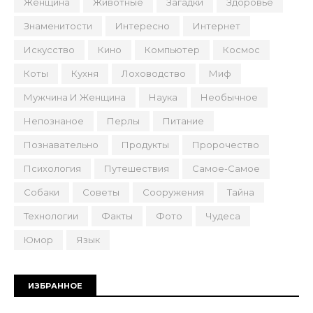
Женщина
Животные
Загадки
Здоровье
Знаменитости
Интересно
Интернет
Искусство
Кино
Компьютер
Космос
Коты
Кухня
Лоховодство
Миф
Мужчина И Женщина
Наука
Необычное
Непознаное
Перлы
Питание
Познавательно
Продукты
Пророчество
Психология
Путешествия
Самое-Самое
Собаки
Советы
Сооружения
Тайна
Технологии
Факты
Фото
Чудеса
Юмор
Язык
ИЗБРАННОЕ