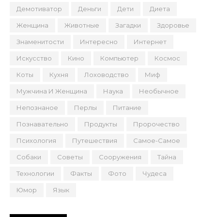
Демотиватор
Деньги
Дети
Диета
Женщина
Животные
Загадки
Здоровье
Знаменитости
Интересно
Интернет
Искусство
Кино
Компьютер
Космос
Коты
Кухня
Лоховодство
Миф
Мужчина И Женщина
Наука
Необычное
Непознаное
Перлы
Питание
Познавательно
Продукты
Пророчество
Психология
Путешествия
Самое-Самое
Собаки
Советы
Сооружения
Тайна
Технологии
Факты
Фото
Чудеса
Юмор
Язык