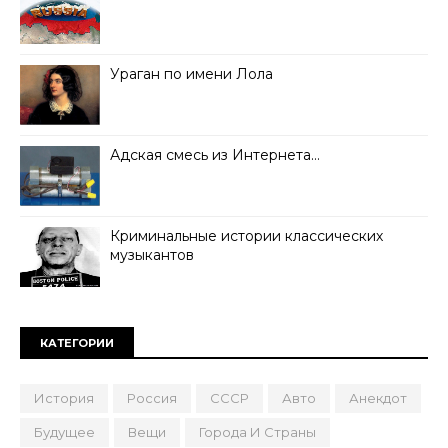
Ураган по имени Лола
Адская смесь из Интернета…
Криминальные истории классических
музыкантов
КАТЕГОРИИ
История
Россия
СССР
Авто
Анекдот
Будущее
Вещи
Города И Страны