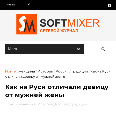
Home
/
женщина
/
История
/
Россия
/
традиции
/
Как на Руси
отличали девицу от мужней жены
Как на Руси отличали девицу
от мужней жены
15:46
-
женщина
,
История
,
Россия
,
традиции