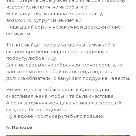
Так, потерять серьгу всегда считалось к плохому
известию, неприятному событию.
Если замужняя женщина теряет серьгу,
возможно, супруг изменяет ей.
Нашедший серьгу незамужней девушки станет
ее мужем.
Тот, кто найдет серьгу женщины замужней, в
скором времени найдет себе сердечную
подругу, любовницу.
Если на свадьбе новобрачная теряет серьгу, то
найти ее может любой из гостей, а поднять
должна обязательно замужняя подружка невесты.
Невесте должна была серьги вдеть в уши
счастливая жена, чтобы и та была счастлива.
А если замужняя женщина не носила серег, ей
суждено было овдоветь.
Ну а вдове носить серьги было грешно.
4. По косе