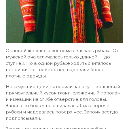
Основой женского костюма являлась рубаха. От
мужской она отличалась только длиной — до
ступней. Но в одной рубахе ходить считалось
неприлично – поверх нее надевали более
плотные одежды.
Незамужние девицы носили запону — холщевый
прямоугольный кусок ткани, сложенный пополам
и имевший на сгибе отверстие для головы.
Запона по бокам не сшивалась, была короче
рубахи и надевалась поверх нее. Запону всегда
подпоясывали.
Замужние женщины носили поверх рубахи