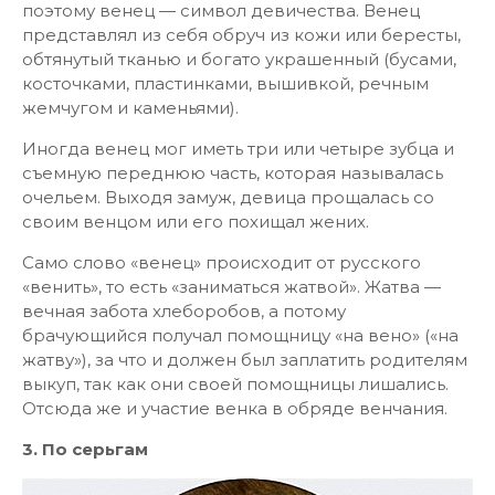
поэтому венец — символ девичества. Венец
представлял из себя обруч из кожи или бересты,
обтянутый тканью и богато украшенный (бусами,
косточками, пластинками, вышивкой, речным
жемчугом и каменьями).
Иногда венец мог иметь три или четыре зубца и
съемную переднюю часть, которая называлась
очельем. Выходя замуж, девица прощалась со
своим венцом или его похищал жених.
Само слово «венец» происходит от русского
«венить», то есть «заниматься жатвой». Жатва —
вечная забота хлеборобов, а потому
брачующийся получал помощницу «на вено» («на
жатву»), за что и должен был заплатить родителям
выкуп, так как они своей помощницы лишались.
Отсюда же и участие венка в обряде венчания.
3. По серьгам