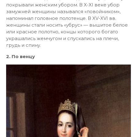
покрывали женским убором. В X-XI веке убор
замужней женщины назывался «повойником»,
напоминал головное полотенце. В XV-XVI вв.
женщины стали носить «убрус» — вышитое белое
или красное полотно, концы которого богато
украшались жемчугом и спускались на плечи,
грудь и спину.
2. По венцу