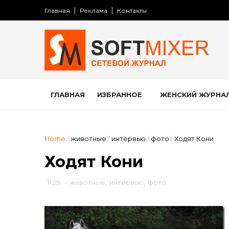
Главная
Реклама
Контакты
ГЛАВНАЯ
ИЗБРАННОЕ
ЖЕНСКИЙ ЖУРНА
Home
/
животные
/
интервью
/
фото
/
Ходят Кони
Ходят Кони
11:29
-
животные
,
интервью
,
фото