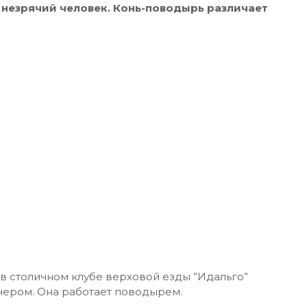
 незрячий человек. Конь-поводырь различает
 в столичном клубе верховой езды ”Идальго”
ечером. Она работает поводырем.