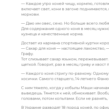
— Каждое утро коней чищу, кормлю, готовл
включает свет, кони в загоне поднимаются,
моркови.
— Даю им овес, сено. Но больше всего любят
Для содержания одного коня в месяц нужно 
кузнеца и качественные корма.
Достает из кармана спортивной куртки кор
— Сахар для коня — настоящее лакомство, —
Графу.
Тот слизывает сахар языком, пережевывает
щеткой. Говорит, раз в месяц гриву и хвост 
— Каждого коня стригу по-разному. Одному 
косички. Самого старшего, 14-летнего Фаню
С ним тяжело, когда у кобылы Маши начина
выведешь. Тянется к ней, обнюхивает. Вообщ
головами, потом копытами. Если не разнять,
В Украине разводят 18 пород коней, по офи