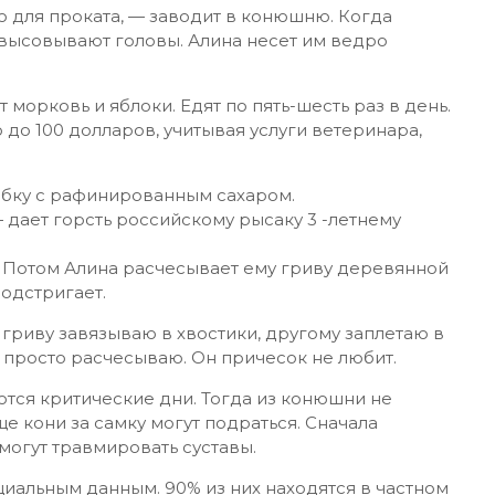
ю для проката, — заводит в конюшню. Когда
 высовывают головы. Алина несет им ведро
 морковь и яблоки. Едят по пять-шесть раз в день.
до 100 долларов, учитывая услуги ветеринара,
обку с рафинированным сахаром.
 дает горсть российскому рысаку 3 -летнему
. Потом Алина расчесывает ему гриву деревянной
подстригает.
гриву завязываю в хвостики, другому заплетаю в
 просто расчесываю. Он причесок не любит.
ются критические дни. Тогда из конюшни не
е кони за самку могут подраться. Сначала
 могут травмировать суставы.
циальным данным. 90% из них находятся в частном