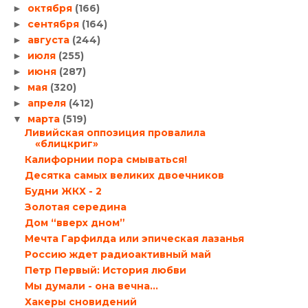
октября
(166)
►
сентября
(164)
►
августа
(244)
►
июля
(255)
►
июня
(287)
►
мая
(320)
►
апреля
(412)
►
марта
(519)
▼
Ливийская оппозиция провалила
«блицкриг»
Калифорнии пора смываться!
Десятка самых великих двоечников
Будни ЖКХ - 2
Золотая середина
Дом “вверх дном”
Мечта Гарфилда или эпическая лазанья
Россию ждет радиоактивный май
Петр Первый: История любви
Мы думали - она вечна...
Хакеры сновидений