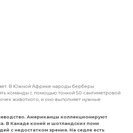
вает. В Южной Африке народы берберы
лнять команды с помощью тонкой 50-сантиметровой
точек животного, и оно выполняет нужные
неводство. Американцы коллекционируют
а. В Канаде коней и шотландских пони
дей с недостатком зрения. На седле есть