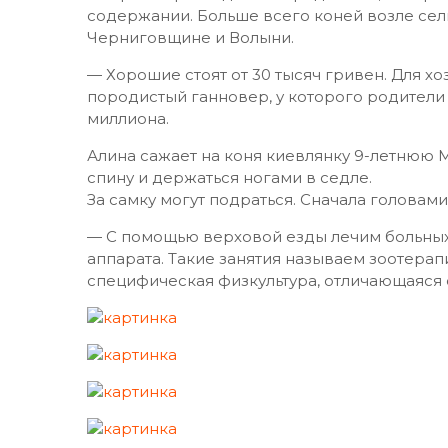
содержании. Больше всего коней возле се
Черниговщине и Волыни.
— Хорошие стоят от 30 тысяч гривен. Для хо
породистый ганновер, у которого родители
миллиона.
Алина сажает на коня киевлянку 9-летнюю М
спину и держаться ногами в седле.
За самку могут подраться. Сначала головам
— С помощью верховой езды лечим больных
аппарата. Такие занятия называем зоотерап
специфическая физкультура, отличающаяся 