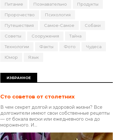
Питание
Познавательно
Продукты
Пророчество
Психология
Путешествия
Самое-Самое
Собаки
Советы
Сооружения
Тайна
Технологии
Факты
Фото
Чудеса
Юмор
Язык
ИЗБРАННОЕ
Сто советов от столетних
В чем секрет долгой и здоровой жизни? Все
долгожители имеют свои собственные рецепты
— от бокала виски или ежедневного сна до
мороженого. И...