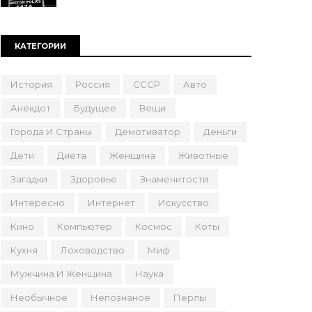
КАТЕГОРИИ
История
Россия
СССР
Авто
Анекдот
Будущее
Вещи
Города И Страны
Демотиватор
Деньги
Дети
Диета
Женщина
Животные
Загадки
Здоровье
Знаменитости
Интересно
Интернет
Искусство
Кино
Компьютер
Космос
Коты
Кухня
Лоховодство
Миф
Мужчина И Женщина
Наука
Необычное
Непознаное
Перлы