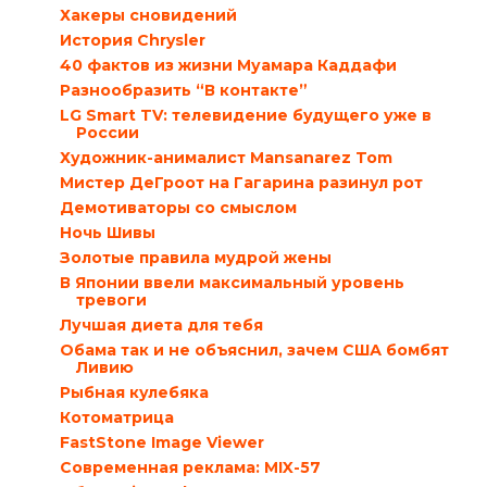
Хакеры сновидений
История Chrysler
40 фактов из жизни Муамара Каддафи
Разнообразить “В контакте”
LG Smart TV: телевидение будущего уже в
России
Художник-анималист Mansanarez Tom
Мистер ДеГроот на Гагарина разинул рот
Демотиваторы со смыслом
Ночь Шивы
Золотые правила мудрой жены
В Японии ввели максимальный уровень
тревоги
Лучшая диета для тебя
Обама так и не объяснил, зачем США бомбят
Ливию
Рыбная кулебяка
Котоматрица
FastStone Image Viewer
Современная реклама: MIX-57