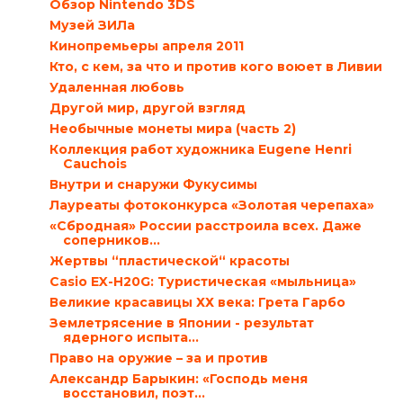
Обзор Nintendo 3DS
Музей ЗИЛа
Кинопремьеры апреля 2011
Кто, с кем, за что и против кого воюет в Ливии
Удаленная любовь
Другой мир, другой взгляд
Необычные монеты мира (часть 2)
Коллекция работ художника Eugene Henri
Cauchois
Внутри и снаружи Фукусимы
Лауреаты фотоконкурса «Золотая черепаха»
«Сбродная» России расстроила всех. Даже
соперников…
Жертвы “пластической“ красоты
Casio EX-H20G: Туристическая «мыльница»
Великие красавицы ХХ века: Грета Гарбо
Землетрясение в Японии - результат
ядерного испыта...
Право на оружие – за и против
Александр Барыкин: «Господь меня
восстановил, поэт...