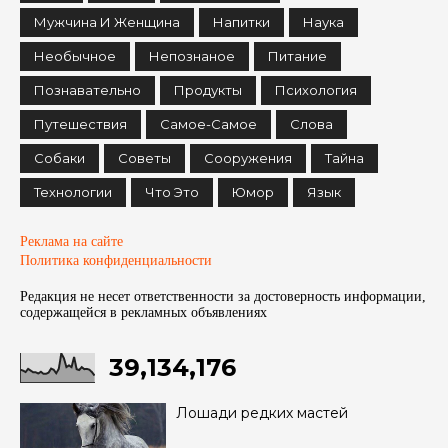
Мужчина И Женщина
Напитки
Наука
Необычное
Непознаное
Питание
Познавательно
Продукты
Психология
Путешествия
Самое-Самое
Слова
Собаки
Советы
Сооружения
Тайна
Технологии
Что Это
Юмор
Язык
Реклама на сайте
Политика конфиденциальности
Редакция не несет ответственности за достоверность информации,
содержащейся в рекламных объявленияx
39,134,176
Лошади редких мастей