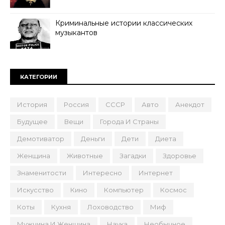
Криминальные истории классических
музыкантов
КАТЕГОРИИ
История
Россия
СССР
Авто
Анекдот
Будущее
Вещи
Города И Страны
Демотиватор
Деньги
Дети
Диета
Женщина
Животные
Загадки
Здоровье
Знаменитости
Интересно
Интернет
Искусство
Кино
Компьютер
Космос
Коты
Кухня
Лоховодство
Миф
Мужчина И Женщина
Наука
Необычное