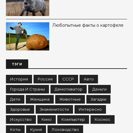
Любопытные факты о картофеле
ТЭГИ
История
Россия
СССР
Авто
Города И Страны
Демотиватор
Деньги
Дети
Женщина
Животные
Загадки
Здоровье
Знаменитости
Интересно
Искусство
Кино
Компьютер
Космос
Коты
Кухня
Лоховодство