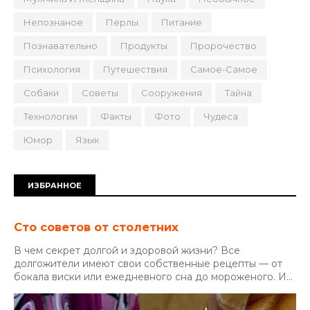
Непознаное
Перлы
Питание
Познавательно
Продукты
Пророчество
Психология
Путешествия
Самое-Самое
Собаки
Советы
Сооружения
Тайна
Технологии
Факты
Фото
Чудеса
Юмор
Язык
ИЗБРАННОЕ
Сто советов от столетних
В чем секрет долгой и здоровой жизни? Все
долгожители имеют свои собственные рецепты — от
бокала виски или ежедневного сна до мороженого. И...