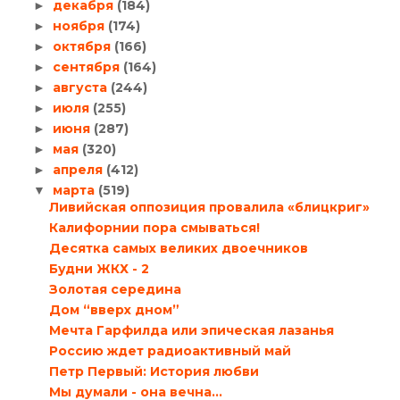
декабря
(184)
►
ноября
(174)
►
октября
(166)
►
сентября
(164)
►
августа
(244)
►
июля
(255)
►
июня
(287)
►
мая
(320)
►
апреля
(412)
►
марта
(519)
▼
Ливийская оппозиция провалила «блицкриг»
Калифорнии пора смываться!
Десятка самых великих двоечников
Будни ЖКХ - 2
Золотая середина
Дом “вверх дном”
Мечта Гарфилда или эпическая лазанья
Россию ждет радиоактивный май
Петр Первый: История любви
Мы думали - она вечна...