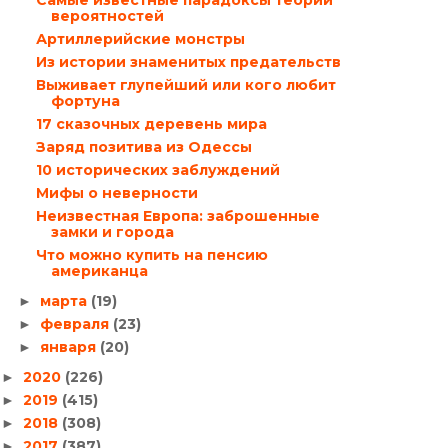
Самые известные парадоксы теории
вероятностей
Артиллерийские монстры
Из истории знаменитых предательств
Выживает глупейший или кого любит
фортуна
17 сказочных деревень мира
Заряд позитива из Одессы
10 исторических заблуждений
Мифы о неверности
Неизвестная Европа: заброшенные
замки и города
Что можно купить на пенсию
американца
марта
(19)
►
февраля
(23)
►
января
(20)
►
2020
(226)
►
2019
(415)
►
2018
(308)
►
2017
(387)
►