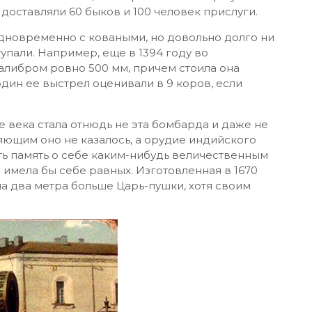
 доставляли 60 быков и 100 человек прислуги.
 одновременно с коваными, но довольно долго ни
тупали. Например, еще в 1394 году во
алибром ровно 500 мм, причем стоила она
 один ее выстрел оценивали в 9 коров, если
 века стала отнюдь не эта бомбарда и даже не
яющим оно не казалось, а орудие индийского
ть память о себе каким-нибудь величественным
е имела бы себе равных. Изготовленная в 1670
 на два метра больше Царь-пушки, хотя своим