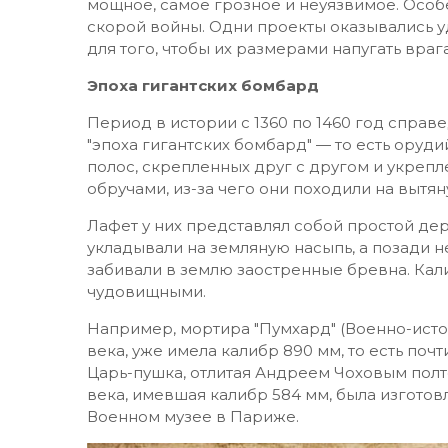
мощное, самое грозное и неуязвимое. Особ
скорой войны. Одни проекты оказывались уд
для того, чтобы их размерами напугать вра
Эпоха гигантских бомбард
Период в истории с 1360 по 1460 год справ
"эпоха гигантских бомбард" — то есть оруд
полос, скрепленных друг с другом и укреп
обручами, из-за чего они походили на вытян
Лафет у них представлял собой простой дере
укладывали на земляную насыпь, а позади н
забивали в землю заостренные бревна. Кали
чудовищными.
Например, мортира "Пумхард" (Военно-истор
века, уже имела калибр 890 мм, то есть поч
Царь-пушка, отлитая Андреем Чоховым полт
века, имевшая калибр 584 мм, была изготов
Военном музее в Париже.