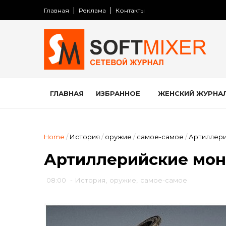
Главная
Реклама
Контакты
ГЛАВНАЯ
ИЗБРАННОЕ
ЖЕНСКИЙ ЖУРНА
Home
/
История
/
оружие
/
самое-самое
/
Артиллери
Артиллерийские мо
08:00
-
История
,
оружие
,
самое-самое