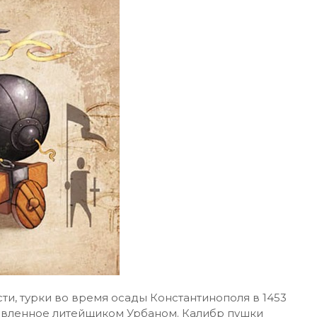
сти, турки во время осады Константинополя в 1453
товленное литейщиком Урбаном. Калибр пушки