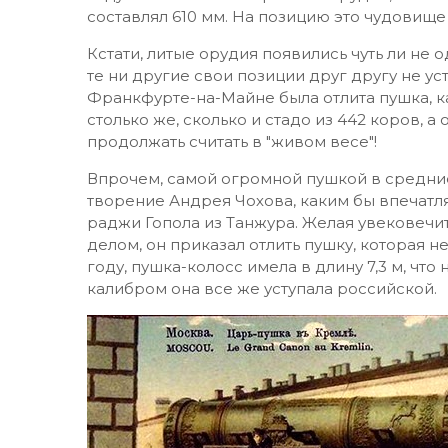
составлял 610 мм. На позицию это чудовище
Кстати, литые орудия появились чуть ли не
те ни другие свои позиции друг другу не ус
Франкфурте-на-Майне была отлита пушка, к
столько же, сколько и стадо из 442 коров, а
продолжать считать в "живом весе"!
Впрочем, самой огромной пушкой в средние
творение Андрея Чохова, каким бы впечатл
раджи Гопола из Танжура. Желая увековечи
делом, он приказал отлить пушку, которая н
году, пушка-колосс имела в длину 7,3 м, что
калибром она все же уступала российской.