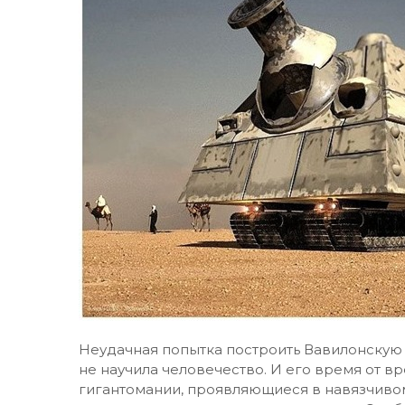
Неудачная попытка построить Вавилонскую 
не научила человечество. И его время от 
гигантомании, проявляющиеся в навязчивом