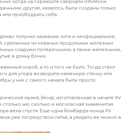
енно когда на горизонте сверкали отблески
ачными, другие, казалось, были созданы только
га или приободрить себя…
едливо получил название, хотя и неофициальное,
ий, сделанных из кованых продольных железных
ленных снаружи поперечными, а также железными,
утые в длину бочки.
вянный короб, а то и того не было. Тогда ствол
его для упора возводили каменную стенку или
бры у них с самого начала были просто
ический музей, Вена), изготовленная в начале XV
ти столько же, сколько и московская знаменитая
ора века спустя. Еще одна бомбарда конца XV
лена уже посредством литья, а увидеть ее можно в