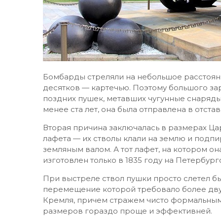
Бомбарды стреляли на небольшое расстояни
десятков — картечью. Поэтому большого зар
поздних пушек, метавших чугунные снаряды. 
менее ста лет, она была отправлена в отст
Вторая причина заключалась в размерах Ца
лафета — их стволы клали на землю и подп
земляным валом. А тот лафет, на котором он
изготовлен только в 1835 году на Петербур
При выстреле ствол пушки просто слетел бы 
перемещение которой требовало более дву
Кремля, причем стражем чисто формальным
размеров гораздо проще и эффективней.