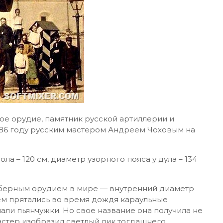
е орудие, памятник русской артиллерии и
1586 году русским мастером Андреем Чоховым на
ла – 120 см, диаметр узорного пояса у дула – 134
иберным орудием в мире — внутренний диаметр
нем прятались во время дождя караульные
пали пьянчужки. Но свое название она получила не
мастер изобразил светлый лик тогдашнего