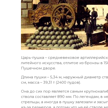
Царь-пушка – средневековое артиллерийско
литейного искусства, отлитое из бронзы в 
Пушечном дворе.
Длина пушки – 5,34 м, наружный диаметр ство
см, масса – 39,31 т (2400 пудов).
Она до сих пор является самым крупнокал
ствола составляет 890 мм. По легендам, в 
стрельцы, а иногда в пушку залезали и засы
из-за размеров, а потому что на её стволе 