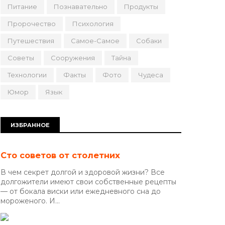
Питание
Познавательно
Продукты
Пророчество
Психология
Путешествия
Самое-Самое
Собаки
Советы
Сооружения
Тайна
Технологии
Факты
Фото
Чудеса
Юмор
Язык
ИЗБРАННОЕ
Сто советов от столетних
В чем секрет долгой и здоровой жизни? Все
долгожители имеют свои собственные рецепты
— от бокала виски или ежедневного сна до
мороженого. И...