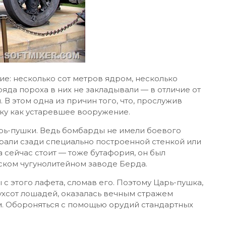
е: несколько сот метров ядром, несколько
яда пороха в них не закладывали — в отличие от
В этом одна из причин того, что, прослужив
авку как устаревшее вооружение.
рь-пушки. Ведь бомбарды не имели боевого
ирали сзади специально построенной стенкой или
а сейчас стоит — тоже бутафория, он был
гском чугунолитейном заводе Берда.
с этого лафета, сломав его. Поэтому Царь-пушка,
хсот лошадей, оказалась вечным стражем
. Обороняться с помощью орудий стандартных