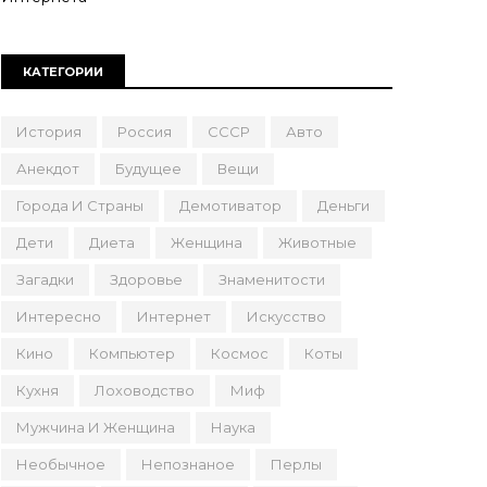
КАТЕГОРИИ
История
Россия
СССР
Авто
Анекдот
Будущее
Вещи
Города И Страны
Демотиватор
Деньги
Дети
Диета
Женщина
Животные
Загадки
Здоровье
Знаменитости
Интересно
Интернет
Искусство
Кино
Компьютер
Космос
Коты
Кухня
Лоховодство
Миф
Мужчина И Женщина
Наука
Необычное
Непознаное
Перлы