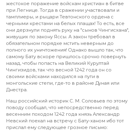
жестокое поражение войскам христиан в битве
при Легнице. Тогда в сражении участвовали и
тамплиеры, и рыцари Тевтонского ордена с
черными крестами на белых плащах! То есть, все
они дерзнули поднять руку на "сынов Чингисхана",
живущих по закону Яссы. А закон требовал в
обязательном порядке мстить неверным до
полного их уничтожения! Однако вышло так, что
самому Бату вскоре пришлось срочно повернуть
назад, чтобы попасть на Великий Курултай
Чингизидов, так что весной 1242 года он со
своими войсками находился на пути в
монгольские степи, где-то в районе Дуная или
Днестра.
Наш российский историк С. М. Соловьев по этому
поводу сообщал, что непосредственно перед
весенним походом 1242 года князь Александр
Невский поехал на встречу с Бату-ханом ибо тот
прислал ему следующее грозное письмо: