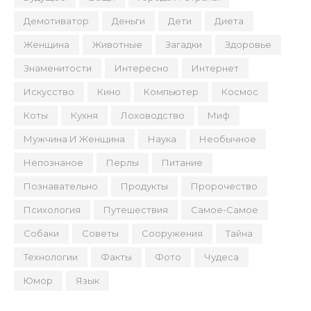
Демотиватор
Деньги
Дети
Диета
Женщина
Животные
Загадки
Здоровье
Знаменитости
Интересно
Интернет
Искусство
Кино
Компьютер
Космос
Коты
Кухня
Лоховодство
Миф
Мужчина И Женщина
Наука
Необычное
Непознаное
Перлы
Питание
Познавательно
Продукты
Пророчество
Психология
Путешествия
Самое-Самое
Собаки
Советы
Сооружения
Тайна
Технологии
Факты
Фото
Чудеса
Юмор
Язык