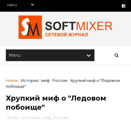
Home
/
История
/
миф
/
Россия
/
Хрупкий миф о "Ледовом
побоище"
Хрупкий миф о "Ледовом
побоище"
20:28
-
История
,
миф
,
Россия