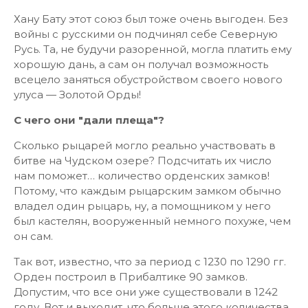
Хану Бату этот союз был тоже очень выгоден. Без
войны с русскими он подчинял себе Северную
Русь. Та, не будучи разоренной, могла платить ему
хорошую дань, а сам он получал возможность
всецело заняться обустройством своего нового
улуса — Золотой Орды!
С чего они "дали плеща"?
Сколько рыцарей могло реально участвовать в
битве на Чудском озере? Подсчитать их число
нам поможет… количество орденских замков!
Потому, что каждым рыцарским замком обычно
владел один рыцарь, ну, а помощником у него
был кастелян, вооруженный немного похуже, чем
он сам.
Так вот, известно, что за период с 1230 по 1290 гг.
Орден построил в Прибалтике 90 замков.
Допустим, что все они уже существовали в 1242
году. Вот и выходит, что больше этого количества