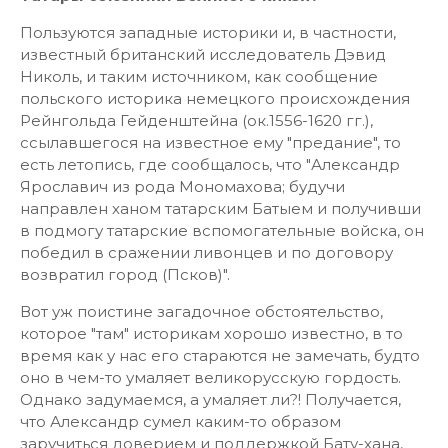
Пользуются западные историки и, в частности,
известный британский исследователь Дэвид
Николь, и таким источником, как сообщение
польского историка немецкого происхождения
Рейнгольда Гейденштейна (ок.1556-1620 гг.),
ссылавшегося на известное ему "предание", то
есть летопись, где сообщалось, что "Александр
Ярославич из рода Мономахова; будучи
направлен ханом татарским Батыем и получивши
в подмогу татарские вспомогательные войска, он
победил в сражении ливонцев и по договору
возвратил город (Псков)".
Вот уж поистине загадочное обстоятельство,
которое "там" историкам хорошо известно, в то
время как у нас его стараются не замечать, будто
оно в чем-то умаляет великорусскую гордость.
Однако задумаемся, а умаляет ли?! Получается,
что Александр сумел каким-то образом
заручиться доверием и поддержкой Бату-хана,