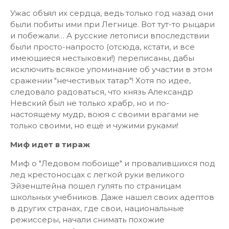
Ужас объял их сердца, ведь только год назад они
были побиты ими при Легнице. Вот тут-то рыцари
и побежали… А русские летописи впоследствии
были просто-напросто (отсюда, кстати, и все
имеющиеся нестыковки!) переписаны, дабы
исключить всякое упоминание об участии в этом
сражении "нечестивых татар"! Хотя по идее,
следовало радоваться, что князь Александр
Невский был не только храбр, но и по-
настоящему мудр, воюя с своими врагами не
только своими, но ещё и чужими руками!
Миф идет в тираж
Миф о "Ледовом побоище" и провалившихся под
лед крестоносцах с легкой руки великого
Эйзенштейна пошел гулять по страницам
школьных учебников. Даже нашел своих адептов
в других странах, где свои, национальные
режиссеры, начали снимать похожие