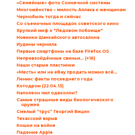
«Семейные» фото Солнечной системы
Многожёнство – милость Аллаха к женщинам
Чернобыль тогда и сейчас
Со съемочных площадок советского кино
Хрупкий миф о "Ледовом побоище"
Новинки Шанхайского автосалона
Иудины чернила
Первые смартфоны на базе Firefox OS
Непревзойдённые свиньи… (+16)
Наши старые пластинки
«Месть» или на eBay продать можно всё…
Ленин: факты последнего года
Котодром (22.04.13)
Наполеон пил одеколон?
Самые страшные виды биологического
оружия
Смелый “трус” Георгий Вицин
Техасский взрыв
Кошки на войне
Падение Apple