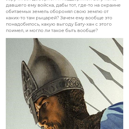
давшего ему войска, дабы тот, где-то на окраине
обитаемых земель оборонял свою землю от
каких-то там рыцарей? Зачем ему вообще это
понадобилось, какую выгоду Бату-хан с этого
поимел, и могло ли такое быть вообще?