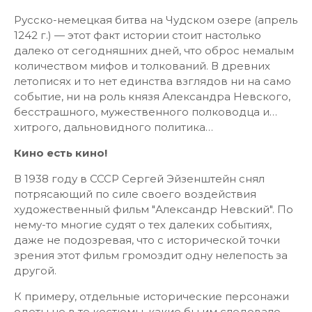
Русско-немецкая битва на Чудском озере (апрель
1242 г.) — этот факт истории стоит настолько
далеко от сегодняшних дней, что оброс немалым
количеством мифов и толкований. В древних
летописях и то нет единства взглядов ни на само
событие, ни на роль князя Александра Невского,
бесстрашного, мужественного полководца и…
хитрого, дальновидного политика…
Кино есть кино!
В 1938 году в СССР Сергей Эйзенштейн снял
потрясающий по силе своего воздействия
художественный фильм "Александр Невский". По
нему-то многие судят о тех далеких событиях,
даже не подозревая, что с исторической точки
зрения этот фильм громоздит одну нелепость за
другой.
К примеру, отдельные исторические персонажи
одеты не в те костюмы, какие бы им следовало