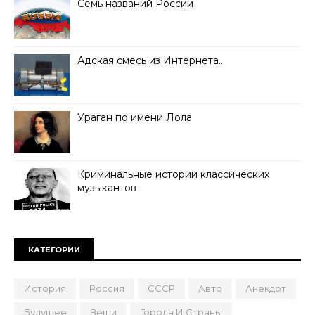
Семь названий России
Адская смесь из Интернета…
Ураган по имени Лола
Криминальные истории классических
музыкантов
КАТЕГОРИИ
История
Россия
СССР
Авто
Анекдот
Будущее
Вещи
Города И Страны