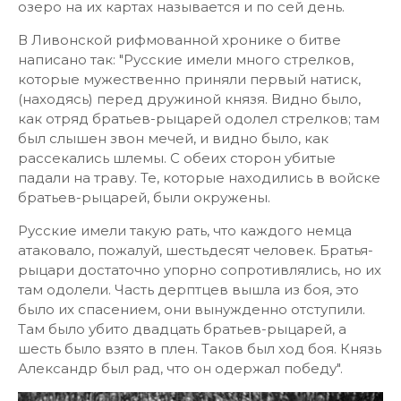
озеро на их картах называется и по сей день.
В Ливонской рифмованной хронике о битве
написано так: "Русские имели много стрелков,
которые мужественно приняли первый натиск,
(находясь) перед дружиной князя. Видно было,
как отряд братьев-рыцарей одолел стрелков; там
был слышен звон мечей, и видно было, как
рассекались шлемы. С обеих сторон убитые
падали на траву. Те, которые находились в войске
братьев-рыцарей, были окружены.
Русские имели такую рать, что каждого немца
атаковало, пожалуй, шестьдесят человек. Братья-
рыцари достаточно упорно сопротивлялись, но их
там одолели. Часть дерптцев вышла из боя, это
было их спасением, они вынужденно отступили.
Там было убито двадцать братьев-рыцарей, а
шесть было взято в плен. Таков был ход боя. Князь
Александр был рад, что он одержал победу".