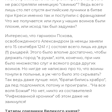
не расстреляли немецкую "свинью"? Ведь всего
лишь сто лет спустя английские лучники в битве
при Креси именно так и поступили с французами!
Что же получается: или луки у наших воинов были
плохие, или исход так был задуман?
Интересно, что гарнизон Пскова,
освобожденного Александром (а немцы заняли
его 15 сентября 1241 г.) состоял всего лишь из двух
(!!) рыцарей. Этого было вполне достаточно, чтобы
держать город "в руках", хотя, конечно, при них
было множество слуг и всякого рода других
воинов. Но нигде не написано про то, что воины
тонули в полынье, а уж чего было это скрывать?
Так ведь даже лучше: мол, "братья бились храбро",
да лед подломился, потому и проиграли… "На все
воля Божья!" Но нет, никто из составителей
"Рифмованной хроники" об этом даже не
заикнулся!
Татары союзники Великого князя?