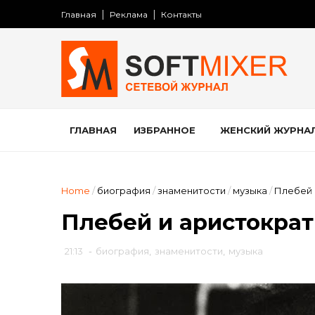
Главная
Реклама
Контакты
ГЛАВНАЯ
ИЗБРАННОЕ
ЖЕНСКИЙ ЖУРНА
Home
/
биография
/
знаменитости
/
музыка
/
Плебей 
Плебей и аристократ
21:13
-
биография
,
знаменитости
,
музыка