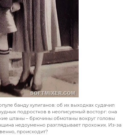
пуле банду хулиганов: об их выходках судачил
рудных подростков в неописуемый восторг: она
жские штаны – брючины обмотаны вокруг головы
нщина недоуменно разглядывает прохожих. Из-за
твенно, происходит?