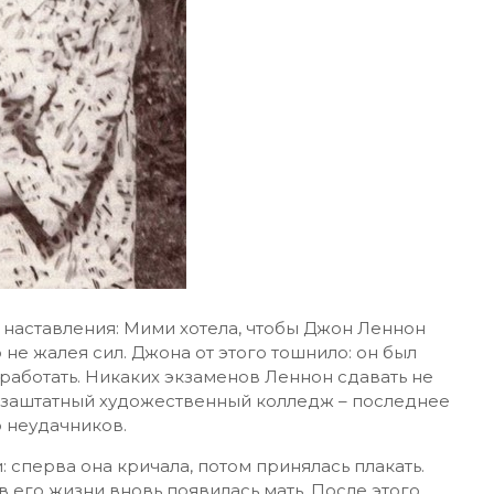
 наставления: Мими хотела, чтобы Джон Леннон
не жалея сил. Джона от этого тошнило: он был
аботать. Никаких экзаменов Леннон сдавать не
и заштатный художественный колледж – последнее
 неудачников.
 сперва она кричала, потом принялась плакать.
 в его жизни вновь появилась мать. После этого