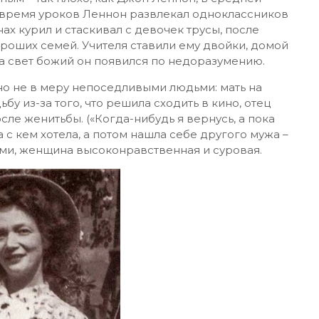
 время уроков Леннон развлекал одноклассников
х курил и стаскивал с девочек трусы, после
роших семей. Учителя ставили ему двойки, домой
на свет божий он появился по недоразумению.
о не в меру непоседливыми людьми: мать на
бу из-за того, что решила сходить в кино, отец
ле женитьбы. («Когда-нибудь я вернусь, а пока
а с кем хотела, а потом нашла себе другого мужа –
ми, женщина высоконравственная и суровая.