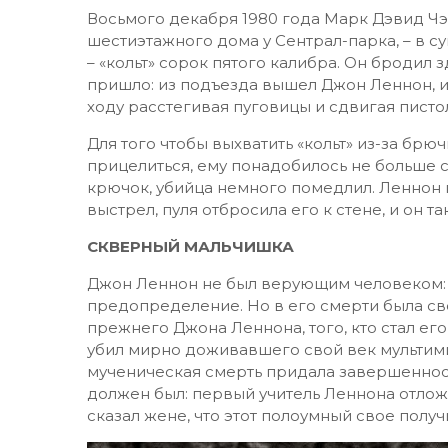
Восьмого декабря 1980 года Марк Дэвид Чэ
шестиэтажного дома у Сентрал-парка, – в с
– «кольт» сорок пятого калибра. Он бродил 
пришло: из подъезда вышел Джон Леннон, и
ходу расстегивая пуговицы и сдвигая пистол
Для того чтобы выхватить «кольт» из-за брю
прицелиться, ему понадобилось не больше с
крючок, убийца немного помедлил. Леннон 
выстрел, пуля отбросила его к стене, и он та
СКВЕРНЫЙ МАЛЬЧИШКА
Джон Леннон не был верующим человеком: о
предопределение. Но в его смерти была сво
прежнего Джона Леннона, того, кто стал ег
убил мирно доживавшего свой век мультими
мученическая смерть придала завершенност
должен был: первый учитель Леннона отложи
сказал жене, что этот полоумный свое получ