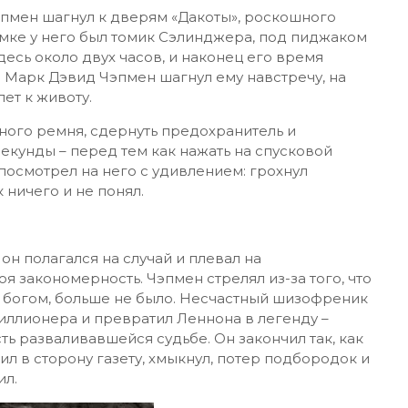
пмен шагнул к дверям «Дакоты», роскошного
умке у него был томик Сэлинджера, под пиджаком
здесь около двух часов, и наконец его время
 Марк Дэвид Чэпмен шагнул ему навстречу, на
ет к животу.
чного ремня, сдернуть предохранитель и
екунды – перед тем как нажать на спусковой
посмотрел на него с удивлением: грохнул
к ничего и не понял.
н полагался на случай и плевал на
я закономерность. Чэпмен стрелял из-за того, что
о богом, больше не было. Несчастный шизофреник
ллионера и превратил Леннона в легенду –
ь разваливавшейся судьбе. Он закончил так, как
л в сторону газету, хмыкнул, потер подбородок и
ил.