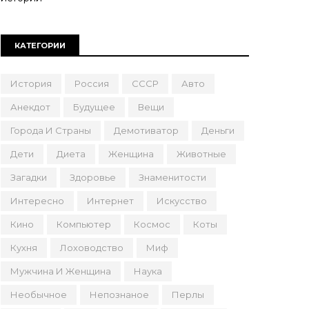
КАТЕГОРИИ
История
Россия
СССР
Авто
Анекдот
Будущее
Вещи
Города И Страны
Демотиватор
Деньги
Дети
Диета
Женщина
Животные
Загадки
Здоровье
Знаменитости
Интересно
Интернет
Искусство
Кино
Компьютер
Космос
Коты
Кухня
Лоховодство
Миф
Мужчина И Женщина
Наука
Необычное
Непознаное
Перлы