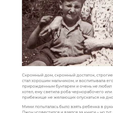
Скромный дом, скромный достаток, строгие
стал хорошим мальчиком, и воспитывала его 
прирожденным бунтарем и очень не любил р
хотел, ему светила роба чернорабочего ил
прибежище не желающих опускаться на дно
Мими попыталась было взять ребенка в руки:
Джон усовестился и взялся за книги – но тут