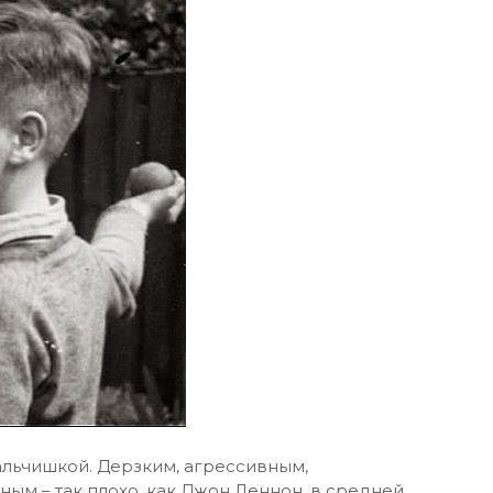
альчишкой. Дерзким, агрессивным,
ым – так плохо, как Джон Леннон, в средней