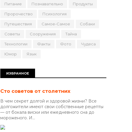
Питание
Познавательно
Продукты
Пророчество
Психология
Путешествия
Самое-Самое
Собаки
Советы
Сооружения
Тайна
Технологии
Факты
Фото
Чудеса
Юмор
Язык
ИЗБРАННОЕ
Сто советов от столетних
В чем секрет долгой и здоровой жизни? Все
долгожители имеют свои собственные рецепты
— от бокала виски или ежедневного сна до
мороженого. И...