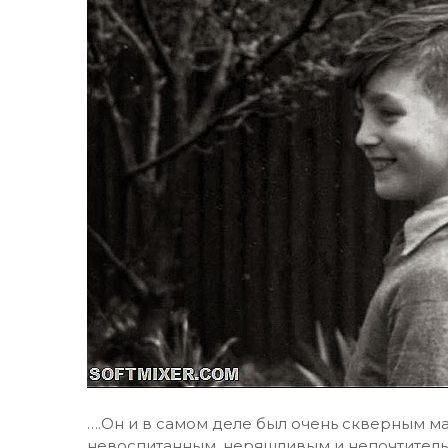
….Он и в самом деле был очень скверным м
невоспитанным, неряшливым и непочтительн