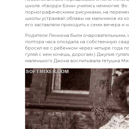
школе «Кворри Бэнк» учились немногие. Во
порнографическими рисунками, на перемена
школы устраивал облавы на мальчиков из хо
его заставляли приходить к семи вечера и 
Родители Леннона были очаровательными, н
полтора часа опоздала на собственную свадь
бросил ее с ребенком через четыре года пос
гуляй с кем хочешь, дорогая».) Джулия гулял
маленького Джона воспитывала тетушка Ми