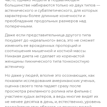
большинстве набираются только из двух типов —
астенического и субатлетического, для которых
характерны более длинные конечности и
преобладание продольных размеров над
поперечными.
Даже если представительница другого типа
похудеет до «идеального» веса, это не сможет
изменить ее врожденных пропорций и
соотношения мышечной и костной массы.
Никакая диета не сделает из коренастой
женщины пикнического типа тонкокостную
астеничку.
Но даже у людей, вполне это осознающих, как
показали исследования американских ученых,
оценка своего тела падает сразу после
просмотра рекламного ролика или фильма с
участием худых актеров, а ведь многие видят их
не менее десятка в день, и, естественно, уровень
воздействия этих образов на психику людей