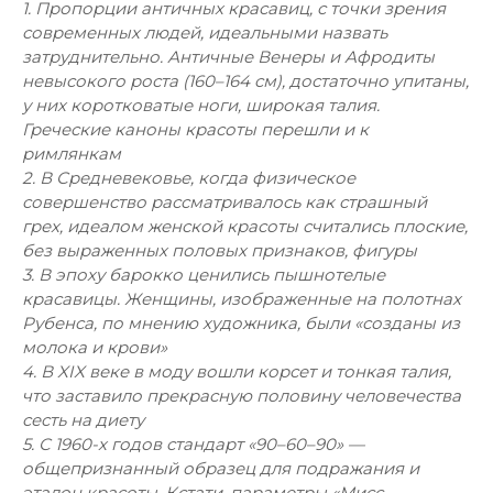
1. Пропорции античных красавиц, с точки зрения
современных людей, идеальными назвать
затруднительно. Античные Венеры и Афродиты
невысокого роста (160–164 см), достаточно упитаны,
у них коротковатые ноги, широкая талия.
Греческие каноны красоты перешли и к
римлянкам
2. В Средневековье, когда физическое
совершенство рассматривалось как страшный
грех, идеалом женской красоты считались плоские,
без выраженных половых признаков, фигуры
3. В эпоху барокко ценились пышнотелые
красавицы. Женщины, изображенные на полотнах
Рубенса, по мнению художника, были «созданы из
молока и крови»
4. В XIX веке в моду вошли корсет и тонкая талия,
что заставило прекрасную половину человечества
сесть на диету
5. С 1960-х годов стандарт «90–60–90» —
общепризнанный образец для подражания и
эталон красоты. Кстати, параметры «Мисс