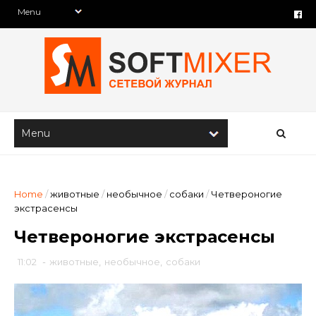
Home
/
животные
/
необычное
/
собаки
/
Четвероногие
экстрасенсы
Четвероногие экстрасенсы
11:02
-
животные
,
необычное
,
собаки