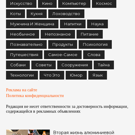
Искусство
Кино
Компьютер
Космос
Коты
Кухня
Лоховодство
Мужчина И Женщина
Напитки
Наука
Необычное
Непознаное
Питание
Познавательно
Продукты
Психология
Путешествия
Самое-Самое
Слова
Собаки
Советы
Сооружения
Тайна
Технологии
Что Это
Юмор
Язык
Реклама на сайте
Политика конфиденциальности
Редакция не несет ответственности за достоверность информации,
содержащейся в рекламных объявленияx
Вторая жизнь алюминиевой