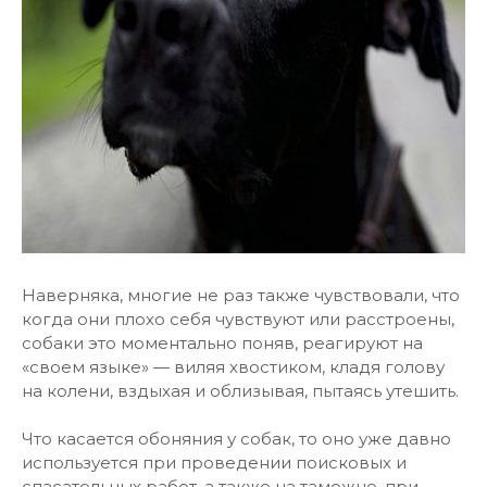
Наверняка, многие не раз также чувствовали, что
когда они плохо себя чувствуют или расстроены,
собаки это моментально поняв, реагируют на
«своем языке» — виляя хвостиком, кладя голову
на колени, вздыхая и облизывая, пытаясь утешить.
Что касается обоняния у собак, то оно уже давно
используется при проведении поисковых и
спасательных работ, а также на таможне, при