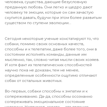
человека, существа, дающие безусловную
преданную любовь. Они легко и щедро дают
человеку те эмоции, которые он сам зачастую
скупится давать, будучи при этом более развитым
существом по ступени эволюции…
Сегодня некоторые ученые констатируют то, что
собаки, помимо своих основных качеств,
способны и к телепатии, даже более того, они в
состоянии исполнять команды, данные им
мысленно, так, словно читая мысли своих хозяев.
И хотя факт их телепатических способностей
научно пока не доказан, тем не менее,
определенные особенности ощутимо отличают
собак от остальных животных.
Во-первых, собаки способны к эмпатии и к
сопереживанию. Да-да, способны осознанно
сопереживать эмоциональное состояние
человека. Например, зевота — это явление,