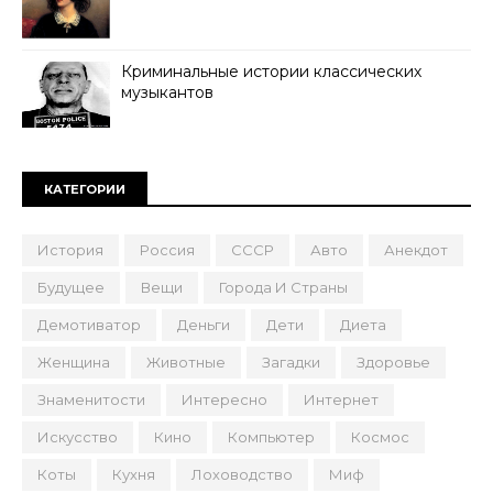
Криминальные истории классических
музыкантов
КАТЕГОРИИ
История
Россия
СССР
Авто
Анекдот
Будущее
Вещи
Города И Страны
Демотиватор
Деньги
Дети
Диета
Женщина
Животные
Загадки
Здоровье
Знаменитости
Интересно
Интернет
Искусство
Кино
Компьютер
Космос
Коты
Кухня
Лоховодство
Миф