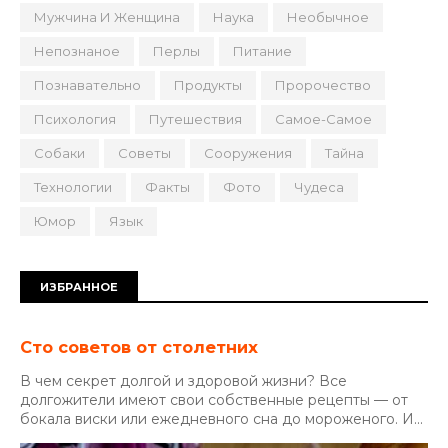
Мужчина И Женщина
Наука
Необычное
Непознаное
Перлы
Питание
Познавательно
Продукты
Пророчество
Психология
Путешествия
Самое-Самое
Собаки
Советы
Сооружения
Тайна
Технологии
Факты
Фото
Чудеса
Юмор
Язык
ИЗБРАННОЕ
Сто советов от столетних
В чем секрет долгой и здоровой жизни? Все
долгожители имеют свои собственные рецепты — от
бокала виски или ежедневного сна до мороженого. И...