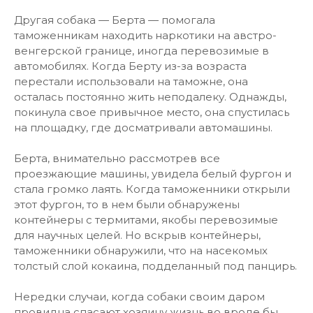
Другая собака — Берта — помогала
таможенникам находить наркотики на австро-
венгерской границе, иногда перевозимые в
автомобилях. Когда Берту из-за возраста
перестали использовали на таможне, она
осталась постоянно жить неподалеку. Однажды,
покинула свое привычное место, она спустилась
на площадку, где досматривали автомашины.
Берта, внимательно рассмотрев все
проезжающие машины, увидела белый фургон и
стала громко лаять. Когда таможенники открыли
этот фургон, то в нем были обнаружены
контейнеры с термитами, якобы перевозимые
для научных целей. Но вскрыв контейнеры,
таможенники обнаружили, что на насекомых
толстый слой кокаина, подделанный под панцирь.
Нередки случаи, когда собаки своим даром
провидца спасают хозяину жизнь во вроде бы