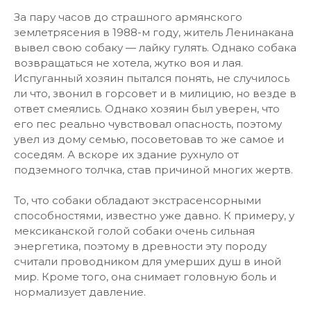
За пару часов до страшного армянского
землетрясения в 1988-м году, житель Ленинакана
вывел свою собаку — лайку гулять. Однако собака
возвращаться не хотела, жутко воя и лая.
Испуганный хозяин пытался понять, не случилось
ли что, звонил в горсовет и в милицию, но везде в
ответ смеялись. Однако хозяин был уверен, что
его пес реально чувствовал опасность, поэтому
увел из дому семью, посоветовав то же самое и
соседям. А вскоре их здание рухнуло от
подземного толчка, став причиной многих жертв.
То, что собаки обладают экстрасенсорными
способностями, известно уже давно. К примеру, у
мексиканской голой собаки очень сильная
энергетика, поэтому в древности эту породу
считали проводником для умерших душ в иной
мир. Кроме того, она снимает головную боль и
нормализует давление.