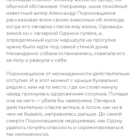
обычной обстановке. Например, ныне покойный
известный актер Александр Пороховщиков
рассказывал всем своим знакомым об эпизоде,
когда его овчарка спасла ему жизнь. Однажды
зимой он с овчаркой Одэном гуляли, и,
определенный кусок маршрута на прогулке
нужно было идти под самой стеной дома.
Неожиданно собака остановилась, схватила его
за полу и рванула к себе.
Пороховщиков от неожиданности действительно
отступил. И в этот момент с крыши буквально
рядом с ним на то место, где он стоял минуту
назад грохнулась здоровенная сосулька. Попади
она на него — убила бы наверняка. Овчарка
действительно спасла актера, а потом, как ни в
чем не бывало, направилась дальше. До самой
смерти Пороховщиков недоумевал, как Одэну
удалось почуять опасность и сориентироваться
так молниеносно.