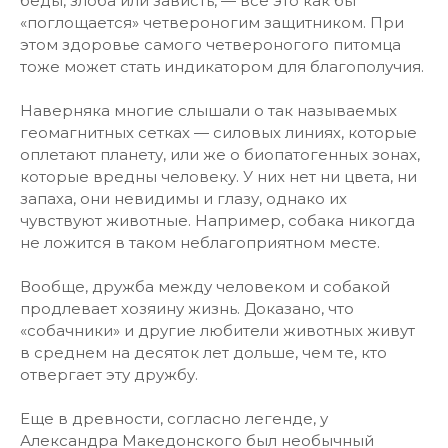
беды, злоба или зависть, — все это как бы
«поглощается» четвероногим защитником. При
этом здоровье самого четвероногого питомца
тоже может стать индикатором для благополучия.
Наверняка многие слышали о так называемых
геомагнитных сетках — силовых линиях, которые
оплетают планету, или же о биопатогенных зонах,
которые вредны человеку. У них нет ни цвета, ни
запаха, они невидимы и глазу, однако их
чувствуют животные. Например, собака никогда
не ложится в таком неблагоприятном месте.
Вообще, дружба между человеком и собакой
продлевает хозяину жизнь. Доказано, что
«собачники» и другие любители животных живут
в среднем на десяток лет дольше, чем те, кто
отвергает эту дружбу.
Еще в древности, согласно легенде, у
Александра Македонского был необычный