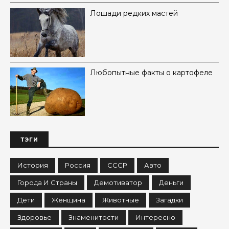
Лошади редких мастей
Любопытные факты о картофеле
ТЭГИ
История
Россия
СССР
Авто
Города И Страны
Демотиватор
Деньги
Дети
Женщина
Животные
Загадки
Здоровье
Знаменитости
Интересно