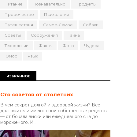
Питание
Познавательно
Продукты
Пророчество
Психология
Путешествия
Самое-Самое
Собаки
Советы
Сооружения
Тайна
Технологии
Факты
Фото
Чудеса
Юмор
Язык
ИЗБРАННОЕ
Сто советов от столетних
В чем секрет долгой и здоровой жизни? Все
долгожители имеют свои собственные рецепты
— от бокала виски или ежедневного сна до
мороженого. И...