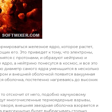
рмироваться железное ядро, которое растет,
ющих его. Это приведет к тому, что электроны,
инятся с протонами, и образуют нейтрино и
дро, а нейтрино понесутся в космос, и все это
но диаметр самого ядра уменьшится в несколько
дром и внешней оболочкой появится вакуумная
ся оболочка, постепенно нагреваясь до высоких
то отскочит от него, подобно каучуковому
ойдут многочисленные термоядерные взрывы,
оворя, внешняя звездная оболочка взорвется и
да ежесекундно будет выбрасывать столько