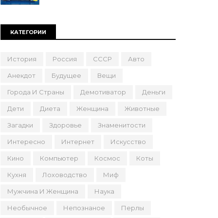
КАТЕГОРИИ
История
Россия
СССР
Авто
Анекдот
Будущее
Вещи
Города И Страны
Демотиватор
Деньги
Дети
Диета
Женщина
Животные
Загадки
Здоровье
Знаменитости
Интересно
Интернет
Искусство
Кино
Компьютер
Космос
Коты
Кухня
Лоховодство
Миф
Мужчина И Женщина
Наука
Необычное
Непознаное
Перлы