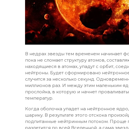
В недрах звезды тем временем начинает фо
пока не сломает структуру атомов, составля
находящиеся в атомах, упадут с орбит, соед
нейтроны. Будет сформировано нейтронное я
случится за несколько секунд. Одновремен
миллионов раз. И между этим маленьким я
прослойка, в которую и начнет проваливать
температур.
Когда оболочка упадет на нейтронное ядро, 
шарику. В результате этого отскока произ
подпитанные нейтринным потоком. Проще г
разлетится по всей Вселенной, а сама звез