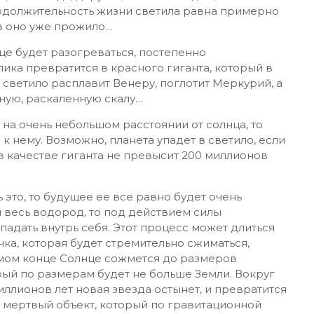
продолжительность жизни светила равна примерно
ов оно уже прожило…
нце будет разогреваться, постепенно
лика превратится в красного гиганта, который в
 светило расплавит Венеру, поглотит Меркурий, а
ную, раскаленную скалу…
 на очень небольшом расстоянии от солнца, то
 к нему. Возможно, планета упадет в светило, если
в качестве гиганта не превысит 200 миллионов
ь это, то будущее ее все равно будет очень
 весь водород, то под действием силы
падать внутрь себя. Этот процесс может длиться
ка, которая будет стремительно сжиматься,
самом конце Солнце сожмется до размеров
рый по размерам будет не больше Земли. Вокруг
иллионов лет новая звезда остынет, и превратится
й мертвый объект, который по гравитационной