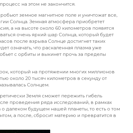
процесс на этом не закончится.
обьют земное магнитное поле и уничтожат все,
ргии Солнца. Земная атмосфера приобретет
сия, а на высоте около 60 километров появятся
ваться очень яркий шар Солнца, который будет
часов после взрыва Солнце достигнет таких
удет означать, что раскаленная плазма уже
собьет с орбиты и выкинет прочь за пределы
рок, который на протяжении многих миллионов
тью около 20 тысяч километров в секунду от
называлась Солнцем.
еоретически Земля сможет пережить гибель
осле проведения ряда исследований, в рамках
о далеком будущем нашей планеты, то есть о том
нтом, а после, сбросит материю и превратится в