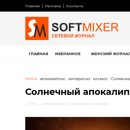
Главная
Реклама
Контакты
ГЛАВНАЯ
ИЗБРАННОЕ
ЖЕНСКИЙ ЖУРНА
Home
/
апокалипсис
/
интересно
/
космос
/
Солнечны
Солнечный апокалип
07:00
-
апокалипсис
,
интересно
,
космос