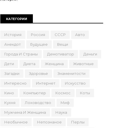
КАТЕГОРИИ
История
Россия
СССР
Авто
Анекдот
Будущее
Вещи
Города И Страны
Демотиватор
Деньги
Дети
Диета
Женщина
Животные
Загадки
Здоровье
Знаменитости
Интересно
Интернет
Искусство
Кино
Компьютер
Космос
Коты
Кухня
Лоховодство
Миф
Мужчина И Женщина
Наука
Необычное
Непознаное
Перлы