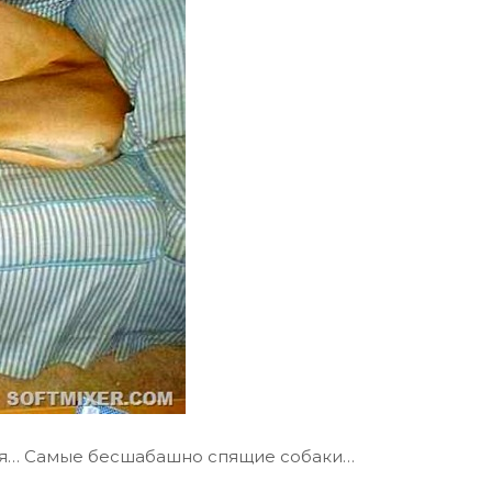
ься… Самые бесшабашно спящие собаки…