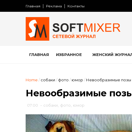
Главная
Реклама
Контакты
ГЛАВНАЯ
ИЗБРАННОЕ
ЖЕНСКИЙ ЖУРНА
Home
/
собаки
/
фото
/
юмор
/
Невообразимые позы 
Невообразимые позы
07:00
-
собаки
,
фото
,
юмор