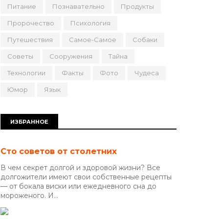
Питание
Познавательно
Продукты
Пророчество
Психология
Путешествия
Самое-Самое
Собаки
Советы
Сооружения
Тайна
Технологии
Факты
Фото
Чудеса
Юмор
Язык
ИЗБРАННОЕ
Сто советов от столетних
В чем секрет долгой и здоровой жизни? Все
долгожители имеют свои собственные рецепты
— от бокала виски или ежедневного сна до
мороженого. И...