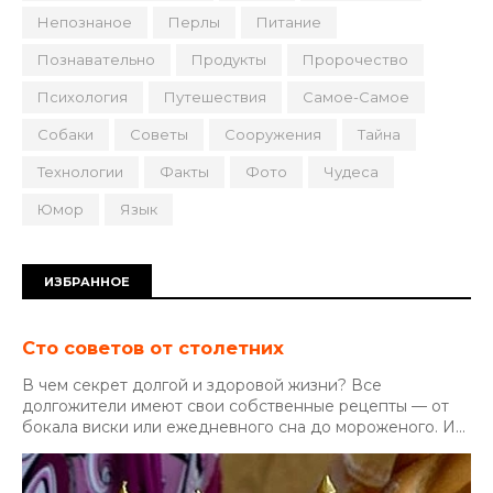
Непознаное
Перлы
Питание
Познавательно
Продукты
Пророчество
Психология
Путешествия
Самое-Самое
Собаки
Советы
Сооружения
Тайна
Технологии
Факты
Фото
Чудеса
Юмор
Язык
ИЗБРАННОЕ
Сто советов от столетних
В чем секрет долгой и здоровой жизни? Все
долгожители имеют свои собственные рецепты — от
бокала виски или ежедневного сна до мороженого. И...