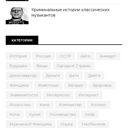
Криминальные истории классических
музыкантов
КАТЕГОРИИ
История
Россия
СССР
Авто
Анекдот
Будущее
Вещи
Города И Страны
Демотиватор
Деньги
Дети
Диета
Женщина
Животные
Загадки
Здоровье
Знаменитости
Интересно
Интернет
Искусство
Кино
Компьютер
Космос
Коты
Кухня
Лоховодство
Миф
Мужчина И Женщина
Наука
Необычное