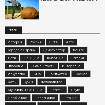
ТЭГИ
История
Россия
СССР
Авто
Города И Страны
Демотиватор
Деньги
Дети
Женщина
Животные
Загадки
Здоровье
Знаменитости
Интересно
Искусство
Кино
Компьютер
Космос
Коты
Кухня
Лоховодство
Мужчина И Женщина
Напитки
Наука
Необычное
Непознаное
Питание