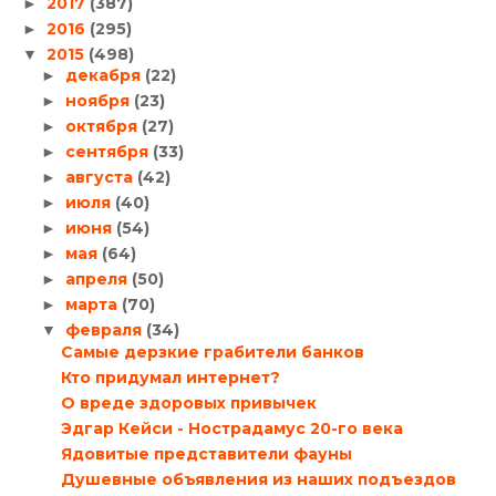
2017
(387)
►
2016
(295)
►
2015
(498)
▼
декабря
(22)
►
ноября
(23)
►
октября
(27)
►
сентября
(33)
►
августа
(42)
►
июля
(40)
►
июня
(54)
►
мая
(64)
►
апреля
(50)
►
марта
(70)
►
февраля
(34)
▼
Самые дерзкие грабители банков
Кто придумал интернет?
О вреде здоровых привычек
Эдгар Кейси - Нострадамус 20-го века
Ядовитые представители фауны
Душевные объявления из наших подъездов