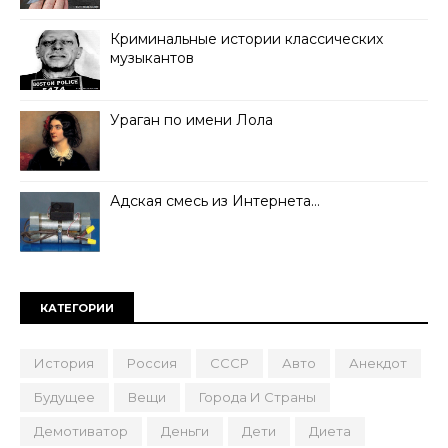
Криминальные истории классических
музыкантов
Ураган по имени Лола
Адская смесь из Интернета…
КАТЕГОРИИ
История
Россия
СССР
Авто
Анекдот
Будущее
Вещи
Города И Страны
Демотиватор
Деньги
Дети
Диета