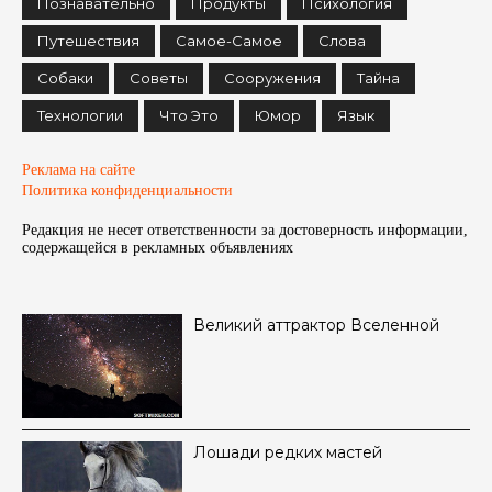
Познавательно
Продукты
Психология
Путешествия
Самое-Самое
Слова
Собаки
Советы
Сооружения
Тайна
Технологии
Что Это
Юмор
Язык
Реклама на сайте
Политика конфиденциальности
Редакция не несет ответственности за достоверность информации,
содержащейся в рекламных объявленияx
Великий аттрактор Вселенной
Лошади редких мастей