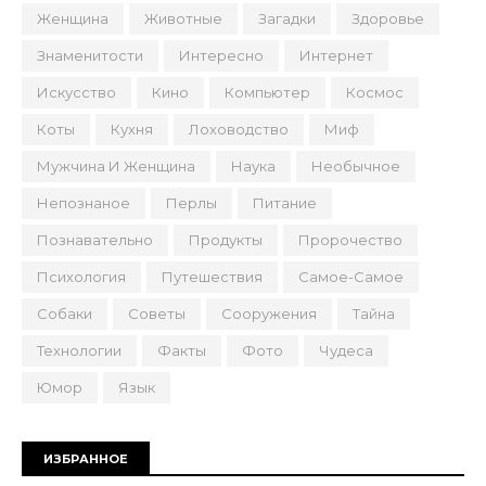
Женщина
Животные
Загадки
Здоровье
Знаменитости
Интересно
Интернет
Искусство
Кино
Компьютер
Космос
Коты
Кухня
Лоховодство
Миф
Мужчина И Женщина
Наука
Необычное
Непознаное
Перлы
Питание
Познавательно
Продукты
Пророчество
Психология
Путешествия
Самое-Самое
Собаки
Советы
Сооружения
Тайна
Технологии
Факты
Фото
Чудеса
Юмор
Язык
ИЗБРАННОЕ