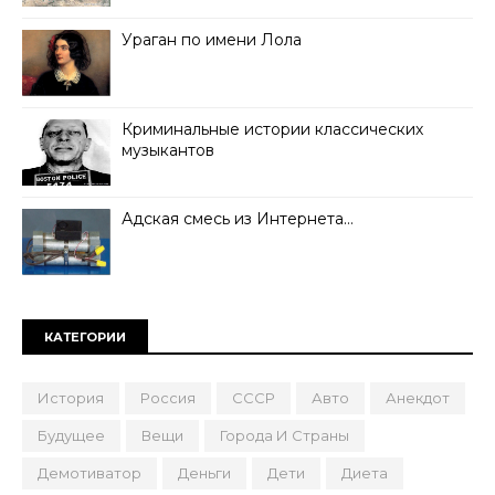
Ураган по имени Лола
Криминальные истории классических
музыкантов
Адская смесь из Интернета…
КАТЕГОРИИ
История
Россия
СССР
Авто
Анекдот
Будущее
Вещи
Города И Страны
Демотиватор
Деньги
Дети
Диета