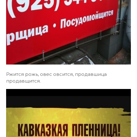
Ржится рожь, овес овсится, продавшица
продавщится.