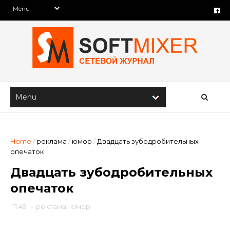
Home
/
реклама
/
юмор
/
Двадцать зубодробительных
опечаток
Двадцать зубодробительных
опечаток
11:49
-
реклама
,
юмор