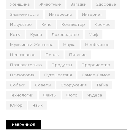
Женщина
Животные
Загадки
Здоровье
Знаменитости
Интересно
Интернет
Искусство
Кино
Компьютер
Космос
Коты
Кухня
Лоховодство
Миф
Мужчина И Женщина
Наука
Необычное
Непознаное
Перлы
Питание
Познавательно
Продукты
Пророчество
Психология
Путешествия
Самое-Самое
Собаки
Советы
Сооружения
Тайна
Технологии
Факты
Фото
Чудеса
Юмор
Язык
ИЗБРАННОЕ